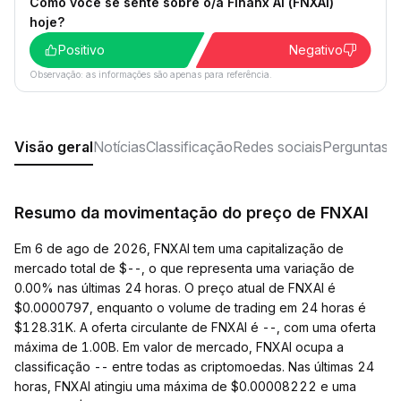
Como você se sente sobre o/a Finanx AI (FNXAI)
hoje?
Positivo
Negativo
Observação: as informações são apenas para referência.
Visão geral
Notícias
Classificação
Redes sociais
Perguntas f
Resumo da movimentação do preço de FNXAI
Em 6 de ago de 2026, FNXAI tem uma capitalização de
mercado total de $--, o que representa uma variação de
0.00% nas últimas 24 horas. O preço atual de FNXAI é
$0.0000797, enquanto o volume de trading em 24 horas é
$128.31K. A oferta circulante de FNXAI é --, com uma oferta
máxima de 1.00B. Em valor de mercado, FNXAI ocupa a
classificação -- entre todas as criptomoedas. Nas últimas 24
horas, FNXAI atingiu uma máxima de $0.00008222 e uma