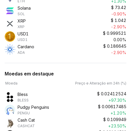
+1.30%
ETH
$
73.42
Solana
-0.90%
SOL
$
1.042
XRP
-2.90%
XRP
$
0.999521
USD1
0.00%
USD1
$
0.186645
Cardano
-2.90%
ADA
Moedas em destaque
Moeda
Preço e Alteração em 24h (%)
$
0.02412524
Bless
+97.30%
BLESS
$
0.00617485
Pudgy Penguins
+1.20%
PENGU
$
0.109949
Cash Cat
+23.50%
CASHCAT