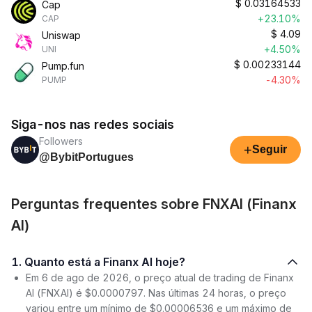
$
0.03164533
Cap
+23.10%
CAP
$
4.09
Uniswap
+4.50%
UNI
$
0.00233144
Pump.fun
-4.30%
PUMP
Siga-nos nas redes sociais
Followers
+
Seguir
@BybitPortugues
Perguntas frequentes sobre FNXAI (Finanx
AI)
1. Quanto está a Finanx AI hoje?
Em 6 de ago de 2026, o preço atual de trading de Finanx
AI (FNXAI) é $0.0000797. Nas últimas 24 horas, o preço
variou entre um mínimo de $0.00006536 e um máximo de