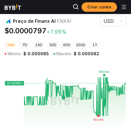
Criar conta
Preços de Criptomoedas
Preço de Finanx AI FNXAI
Preço de Finanx AI
FNXAI
USD
$0.0000797
+7.95%
24H
7D
14D
30D
60D
200D
1Y
Mínimo
$
0.000065
Máximo
$
0.000082