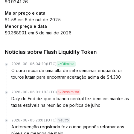
$0.924126.
Maior preço e data
$1.58 em 6 de out de 2025
Menor preço e data
$0.368901 em 5 de mai de 2026
Notícias sobre Flash Liquidity Token
2026-08-06 04:20
(UTC)
Otimista
O ouro recua de uma alta de sete semanas enquanto os
touros lutam para encontrar aceitação acima de $4.300
2026-08-06 01:18
(UTC)
Pessimista
Daly do Fed diz que o banco central fez bem em manter as
taxas estáveis na reunião de política de julho
2026-08-05 23:01
(UTC)
Neutro
A intervenção registrada fez o iene japonês retornar aos
níveis de meados de maio.