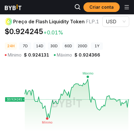
Criar conta
Preços de Criptomoedas
Preço de Flash Liquidity Token FLP.1
Preço de Flash Liquidity Token
FLP.1
USD
$0.924245
+0.01%
24H
7D
14D
30D
60D
200D
1Y
Mínimo
$
0.924131
Máximo
$
0.924366