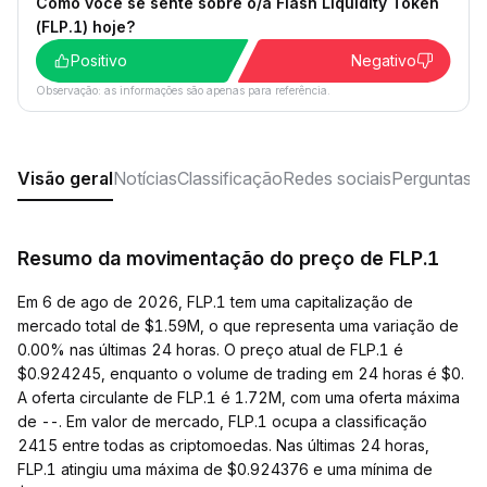
Como você se sente sobre o/a Flash Liquidity Token
(FLP.1) hoje?
Positivo
Negativo
Observação: as informações são apenas para referência.
Visão geral
Notícias
Classificação
Redes sociais
Perguntas f
Resumo da movimentação do preço de FLP.1
Em 6 de ago de 2026, FLP.1 tem uma capitalização de
mercado total de $1.59M, o que representa uma variação de
0.00% nas últimas 24 horas. O preço atual de FLP.1 é
$0.924245, enquanto o volume de trading em 24 horas é $0.
A oferta circulante de FLP.1 é 1.72M, com uma oferta máxima
de --. Em valor de mercado, FLP.1 ocupa a classificação
2415 entre todas as criptomoedas. Nas últimas 24 horas,
FLP.1 atingiu uma máxima de $0.924376 e uma mínima de