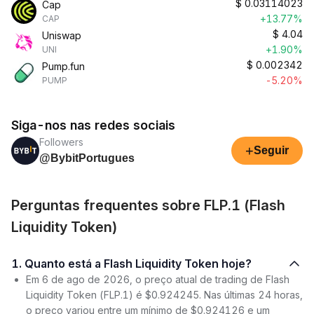
$
0.03114023
Cap
+13.77%
CAP
$
4.04
Uniswap
+1.90%
UNI
$
0.002342
Pump.fun
-5.20%
PUMP
Siga-nos nas redes sociais
Followers
+
Seguir
@BybitPortugues
Perguntas frequentes sobre FLP.1 (Flash
Liquidity Token)
1. Quanto está a Flash Liquidity Token hoje?
Em 6 de ago de 2026, o preço atual de trading de Flash
Liquidity Token (FLP.1) é $0.924245. Nas últimas 24 horas,
o preço variou entre um mínimo de $0.924126 e um