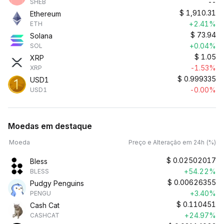
--
SHEB
$
1,910.31
Ethereum
+2.41%
ETH
$
73.94
Solana
+0.04%
SOL
$
1.05
XRP
-1.53%
XRP
$
0.999335
USD1
-0.00%
USD1
Moedas em destaque
Moeda
Preço e Alteração em 24h (%)
$
0.02502017
Bless
+54.22%
BLESS
$
0.00626355
Pudgy Penguins
+3.40%
PENGU
$
0.110451
Cash Cat
+24.97%
CASHCAT