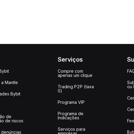
Serviços
Su
Bybit
Compre com
FA
apenas um clique
a Mantle
Sub
Trading P2P (taxa
ou
0)
ades Bybit
Cen
Programa VIP
Cen
Programa de
ção de
Indicações
ão de riscos
Fee
Serviços para
 denúncias
Byb
empresas