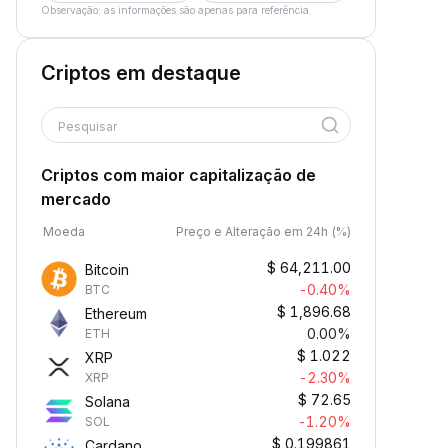
Observação: as informações são apenas para referência.
Criptos em destaque
Pesquisar
Criptos com maior capitalização de
mercado
Moeda
Preço e Alteração em 24h (%)
$
64,211.00
Bitcoin
-0.40%
BTC
$
1,896.68
Ethereum
0.00%
ETH
$
1.022
XRP
-2.30%
XRP
$
72.65
Solana
-1.20%
SOL
$
0.199861
Cardano