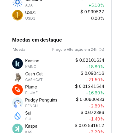
+5.10%
ADA
$
0.999527
USD1
0.00%
USD1
Moedas em destaque
Moeda
Preço e Alteração em 24h (%)
$
0.02101634
Kamino
+18.80%
KMNO
$
0.090416
Cash Cat
-21.50%
CASHCAT
$
0.01241544
Plume
+16.60%
PLUME
$
0.00600433
Pudgy Penguins
-2.80%
PENGU
$
0.672386
Sui
-1.40%
SUI
$
0.02541612
Kaspa
-2.20%
KAS