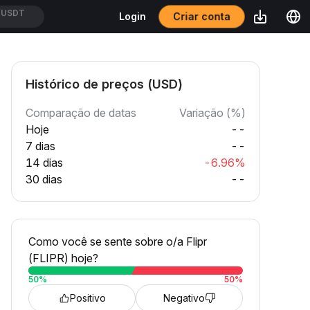
Criar conta
Login
USDT
Histórico de preços (USD)
Comparação de datas
Variação (%)
Hoje
--
7 dias
--
14 dias
-6.96%
30 dias
--
Como você se sente sobre o/a Flipr
(FLIPR) hoje?
50
%
50
%
Positivo
Negativo