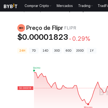
Comprar Cripto
Mercados
Trading
TradFi
Preços de Criptomoedas
Preço de Flipr FLIPR
Preço de Flipr
FLIPR
$0.00001823
-0.29%
24H
7D
14D
30D
60D
200D
1Y