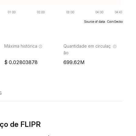
Source of data: CoinGecko
Máxima histórica
Quantidade em circulaç
ão
0.02803878
699.62M
s
ço de FLIPR