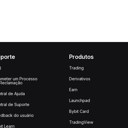
porte
Produtos
Q
Trading
meter um Processo
Derivativos
 Reclamação
Earn
tral de Ajuda
Launchpad
tral de Suporte
Bybit Card
dback do usuário
TradingView
it Learn