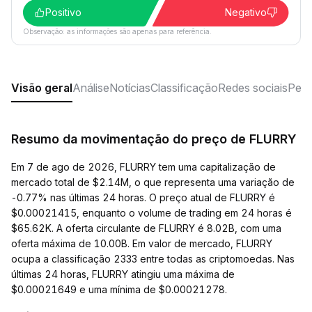
Positivo
Negativo
Observação: as informações são apenas para referência.
Visão geral
Análise
Notícias
Classificação
Redes sociais
Perg
Resumo da movimentação do preço de FLURRY
Em 7 de ago de 2026, FLURRY tem uma capitalização de
mercado total de $2.14M, o que representa uma variação de
-0.77% nas últimas 24 horas. O preço atual de FLURRY é
$0.00021415, enquanto o volume de trading em 24 horas é
$65.62K. A oferta circulante de FLURRY é 8.02B, com uma
oferta máxima de 10.00B. Em valor de mercado, FLURRY
ocupa a classificação 2333 entre todas as criptomoedas. Nas
últimas 24 horas, FLURRY atingiu uma máxima de
$0.00021649 e uma mínima de $0.00021278.