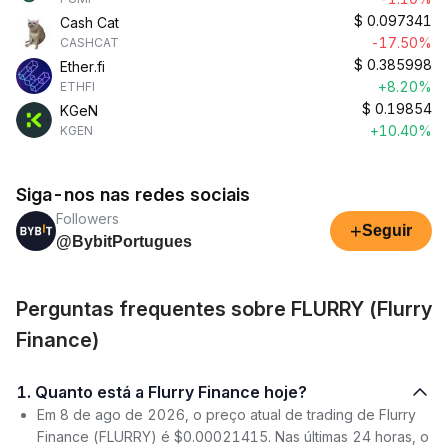
$
0.097341
Cash Cat
-17.50%
CASHCAT
$
0.385998
Ether.fi
+8.20%
ETHFI
$
0.19854
KGeN
+10.40%
KGEN
Siga-nos nas redes sociais
Followers
+
Seguir
@BybitPortugues
Perguntas frequentes sobre FLURRY (Flurry
Finance)
1. Quanto está a Flurry Finance hoje?
Em 8 de ago de 2026, o preço atual de trading de Flurry
Finance (FLURRY) é $0.00021415. Nas últimas 24 horas, o