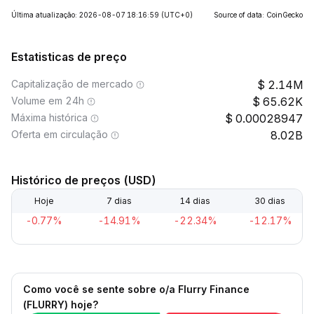
Última atualização: 2026-08-07 18:16:59
(UTC+0)
Source of data: CoinGecko
Estatisticas de preço
Capitalização de mercado
2.14M
Volume em 24h
65.62K
Máxima histórica
0.00028947
Oferta em circulação
8.02B
Histórico de preços (USD)
Hoje
7 dias
14 dias
30 dias
-0.77%
-14.91%
-22.34%
-12.17%
Como você se sente sobre o/a Flurry Finance
(FLURRY) hoje?