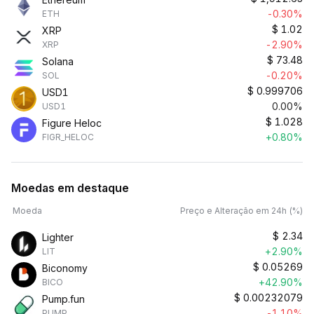
-0.30%
ETH
$
1.02
XRP
-2.90%
XRP
$
73.48
Solana
-0.20%
SOL
$
0.999706
USD1
0.00%
USD1
$
1.028
Figure Heloc
+0.80%
FIGR_HELOC
Moedas em destaque
Moeda
Preço e Alteração em 24h (%)
$
2.34
Lighter
+2.90%
LIT
$
0.05269
Biconomy
+42.90%
BICO
$
0.00232079
Pump.fun
-1.10%
PUMP