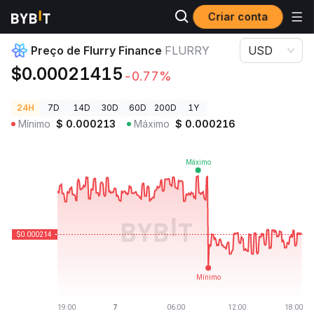
Criar conta
Preços de Criptomoedas
Preço de Flurry Finance FLURRY
Preço de Flurry Finance
FLURRY
USD
$0.00021415
-0.77%
24H
7D
14D
30D
60D
200D
1Y
Mínimo
$
0.000213
Máximo
$
0.000216