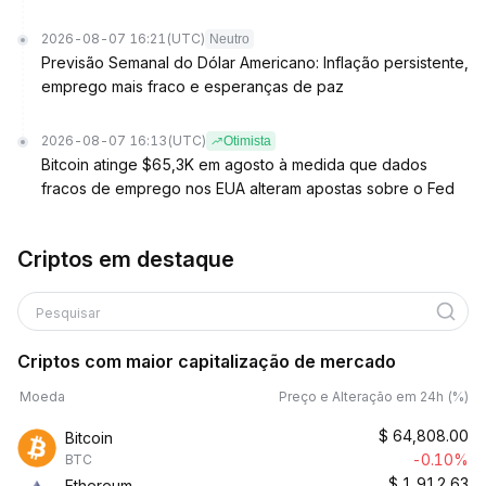
2026-08-07 16:21
(UTC)
Neutro
Previsão Semanal do Dólar Americano: Inflação persistente,
emprego mais fraco e esperanças de paz
2026-08-07 16:13
(UTC)
Otimista
Bitcoin atinge $65,3K em agosto à medida que dados
fracos de emprego nos EUA alteram apostas sobre o Fed
Criptos em destaque
Pesquisar
Criptos com maior capitalização de mercado
Moeda
Preço e Alteração em 24h (%)
$
64,808.00
Bitcoin
-0.10%
BTC
$
1,912.63
Ethereum