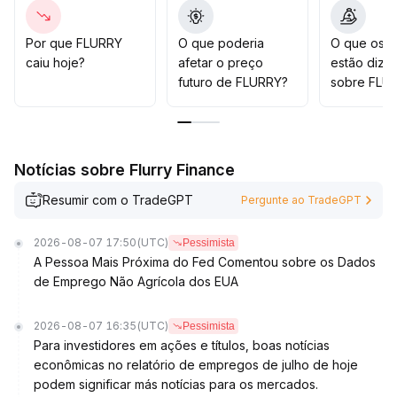
extremo de queda
.
No entanto, dado a vulnerabilidade dos ativos de
pequena e média capitalização, a alocação estrutural
Por que FLURRY
O que poderia
O que os t
deve ser controlada em termos de posição, com
caiu hoje?
afetar o preço
estão dize
entradas escalonadas e monitoramento rigoroso do
futuro de FLURRY?
sobre FLU
volume global de negociações e custo de posição;
caso o momentum enfraqueça ou aumente a
divergência do mercado, é necessário realizar stop
loss decisivamente para evitar riscos de retração
Notícias sobre Flurry Finance
devido à súbita queda de liquidez
.
Resumir com o TradeGPT
Pergunte ao TradeGPT
2026-08-07 17:50
(UTC)
Pessimista
A Pessoa Mais Próxima do Fed Comentou sobre os Dados
de Emprego Não Agrícola dos EUA
2026-08-07 16:35
(UTC)
Pessimista
Para investidores em ações e títulos, boas notícias
econômicas no relatório de empregos de julho de hoje
podem significar más notícias para os mercados.