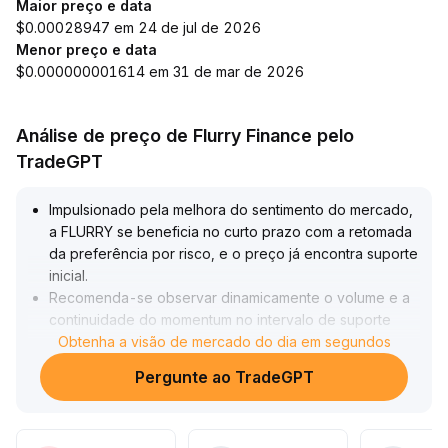
Maior preço e data
$0.00028947 em 24 de jul de 2026
Menor preço e data
$0.000000001614 em 31 de mar de 2026
Análise de preço de Flurry Finance pelo
TradeGPT
Impulsionado pela melhora do sentimento do mercado,
a FLURRY se beneficia no curto prazo com a retomada
da preferência por risco, e o preço já encontra suporte
inicial
.
Recomenda-se observar dinamicamente o volume e a
continuidade do momentum no intervalo de suporte
crítico entre 0,018-0,020, a fim de capturar
Obtenha a visão de mercado do dia em segundos
oportunidades de alta em ondas
.
Pergunte ao TradeGPT
O atual período de expansão moderada, liderado pelo
mercado à vista após a desalavancagem, reduz
efetivamente a pressão de liquidação e o risco