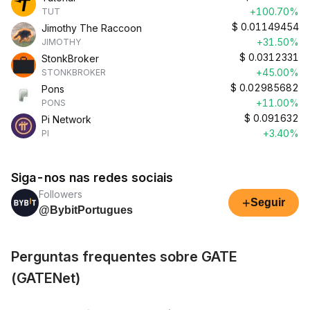
+100.70%
TUT
$
0.01149454
Jimothy The Raccoon
+31.50%
JIMOTHY
$
0.0312331
StonkBroker
+45.00%
STONKBROKER
$
0.02985682
Pons
+11.00%
PONS
$
0.091632
Pi Network
+3.40%
PI
Siga-nos nas redes sociais
Followers
+
Seguir
@BybitPortugues
Perguntas frequentes sobre GATE
(GATENet)