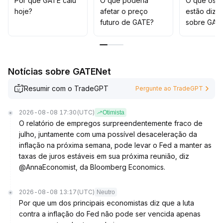
Por que GATE caiu
O que poderia
O que os t
Recomenda-se manter uma postura de observação ou
hoje?
afetar o preço
estão dize
testar com pequenas posições, monitorando de perto o
futuro de GATE?
sobre GAT
possível rompimento com aumento de volume na faixa
de 0,237~0,255; até que haja ressonância entre preço
e volume, é prudente evitar aumentar as posições
.
Notícias sobre GATENet
Resumir com o TradeGPT
Pergunte ao TradeGPT
2026-08-08 17:30
(UTC)
Otimista
O relatório de empregos surpreendentemente fraco de
julho, juntamente com uma possível desaceleração da
inflação na próxima semana, pode levar o Fed a manter as
taxas de juros estáveis em sua próxima reunião, diz
@AnnaEconomist, da Bloomberg Economics.
2026-08-08 13:17
(UTC)
Neutro
Por que um dos principais economistas diz que a luta
contra a inflação do Fed não pode ser vencida apenas