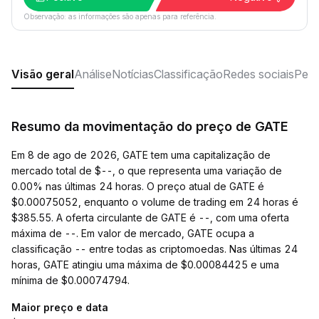
Observação: as informações são apenas para referência.
Visão geral
Análise
Notícias
Classificação
Redes sociais
Perg
Resumo da movimentação do preço de GATE
Em 8 de ago de 2026, GATE tem uma capitalização de
mercado total de $--, o que representa uma variação de
0.00% nas últimas 24 horas. O preço atual de GATE é
$0.00075052, enquanto o volume de trading em 24 horas é
$385.55. A oferta circulante de GATE é --, com uma oferta
máxima de --. Em valor de mercado, GATE ocupa a
classificação -- entre todas as criptomoedas. Nas últimas 24
horas, GATE atingiu uma máxima de $0.00084425 e uma
mínima de $0.00074794.
Maior preço e data