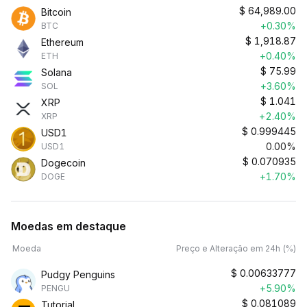
$
64,989.00
Bitcoin
+0.30%
BTC
$
1,918.87
Ethereum
+0.40%
ETH
$
75.99
Solana
+3.60%
SOL
$
1.041
XRP
+2.40%
XRP
$
0.999445
USD1
0.00%
USD1
$
0.070935
Dogecoin
+1.70%
DOGE
Moedas em destaque
Moeda
Preço e Alteração em 24h (%)
$
0.00633777
Pudgy Penguins
+5.90%
PENGU
$
0.081089
Tutorial