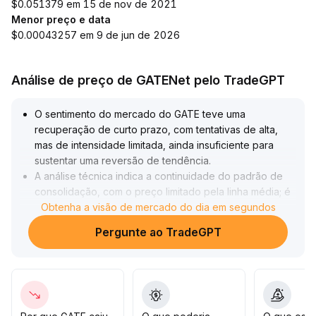
$0.051379 em 15 de nov de 2021
Menor preço e data
$0.00043257 em 9 de jun de 2026
Análise de preço de GATENet pelo TradeGPT
O sentimento do mercado do GATE teve uma
recuperação de curto prazo, com tentativas de alta,
mas de intensidade limitada, ainda insuficiente para
sustentar uma reversão de tendência
.
A análise técnica indica a continuidade do padrão de
consolidação, com o preço limitado pela linha média; é
necessário atenção tanto às resistências superiores
Obtenha a visão de mercado do dia em segundos
quanto aos suportes inferiores, sem sinais claros de
Pergunte ao TradeGPT
rompimento direcional
.
Para definir uma tendência de médio a longo prazo, é
essencial que tanto o volume quanto o preço
apresentem expansão simultânea e ultrapassem
efetivamente as linhas de tendência de baixa e as
principais médias móveis do período
.