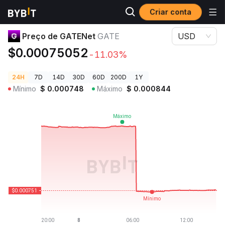
Criar conta
Preços de Criptomoedas
Preço de GATENet GATE
Preço de GATENet
GATE
USD
$0.00075052
-11.03%
24H
7D
14D
30D
60D
200D
1Y
Mínimo
$
0.000748
Máximo
$
0.000844