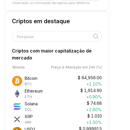
Observação: as informações são apenas para referência.
Criptos em destaque
Pesquisar
Criptos com maior capitalização de
mercado
Moeda
Preço e Alteração em 24h (%)
$
64,956.00
Bitcoin
+1.10%
BTC
$
1,914.90
Ethereum
+0.90%
ETH
$
74.68
Solana
+2.60%
SOL
$
1.033
XRP
+1.50%
XRP
$
0.999915
USD1