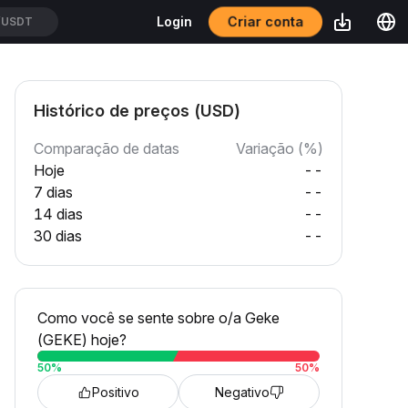
Criar conta
Login
OUSDT
Histórico de preços (USD)
Comparação de datas
Variação (%)
Hoje
--
7 dias
--
14 dias
--
30 dias
--
Como você se sente sobre o/a Geke
(GEKE) hoje?
50
%
50
%
Positivo
Negativo