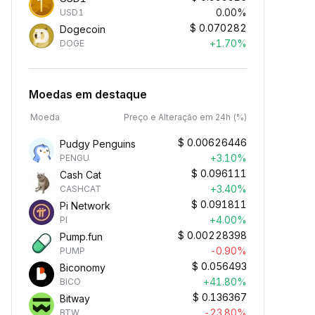
0.00%
USD1
$
0.070282
Dogecoin
+1.70%
DOGE
Moedas em destaque
Moeda
Preço e Alteração em 24h (%)
$
0.00626446
Pudgy Penguins
+3.10%
PENGU
$
0.096111
Cash Cat
+3.40%
CASHCAT
$
0.091811
Pi Network
+4.00%
PI
$
0.00228398
Pump.fun
-0.90%
PUMP
$
0.056493
Biconomy
+41.80%
BICO
$
0.136367
Bitway
-23.80%
BTW