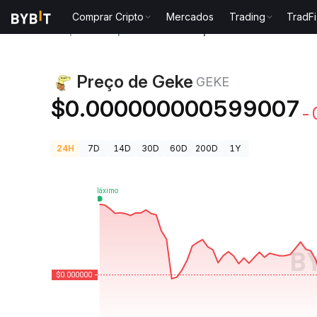
Comprar Cripto
Mercados
Trading
TradFi
Preços de Criptomoedas
Preço de Geke GEKE
Preço de Geke
GEKE
$0.000000000599007
-
24H
7D
14D
30D
60D
200D
1Y