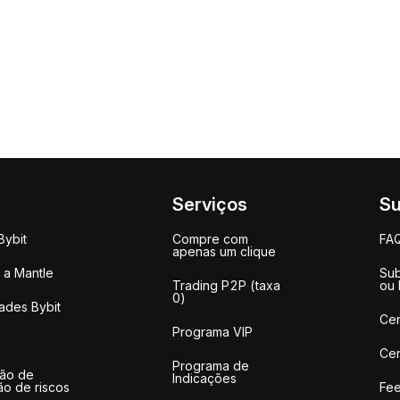
Serviços
Su
Bybit
Compre com
FA
apenas um clique
a Mantle
Sub
Trading P2P (taxa
ou
0)
ades Bybit
Cen
Programa VIP
Cen
Programa de
ção de
Indicações
ão de riscos
Fee