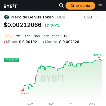
Criar conta
Preços de Criptomoedas
Preço de Genius Token POCK
Preço de Genius Token
POCK
USD
$0.00212066
+10.29%
24H
7D
14D
30D
60D
200D
1Y
Mínimo
$
0.001921
Máximo
$
0.002126