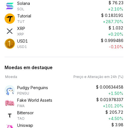
$
76.23
Solana
+2.10%
SOL
$
0.183191
Tutorial
+287.70%
TUT
$
1.032
XRP
+0.20%
XRP
$
0.999486
USD1
-0.10%
USD1
Moedas em destaque
Moeda
Preço e Alteração em 24h (%)
$
0.00634458
Pudgy Penguins
+1.50%
PENGU
$
0.01978337
Fake World Assets
+101.20%
FWA
$
205.72
Bittensor
+4.50%
TAO
$
3.98
Uniswap