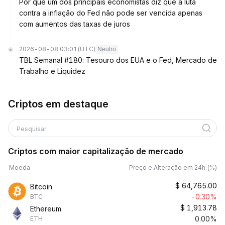
Por que um dos principais economistas diz que a luta
contra a inflação do Fed não pode ser vencida apenas
com aumentos das taxas de juros
2026-08-08 03:01
(UTC)
Neutro
TBL Semanal #180: Tesouro dos EUA e o Fed, Mercado de
Trabalho e Liquidez
Criptos em destaque
Pesquisar
Criptos com maior capitalização de mercado
Moeda
Preço e Alteração em 24h (%)
$
64,765.00
Bitcoin
-0.30%
BTC
$
1,913.78
Ethereum
0.00%
ETH