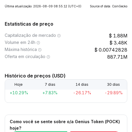
Última atualização: 2026-08-09 08:55:12
(UTC+0)
Source of data: CoinGecko
Estatisticas de preço
Capitalização de mercado
1.88M
Volume em 24h
3.48K
Máxima histórica
0.00742828
Oferta em circulação
887.71M
Histórico de preços (USD)
Hoje
7 dias
14 dias
30 dias
+10.29%
+7.83%
-26.17%
-29.89%
Como você se sente sobre o/a Genius Token (POCK)
hoje?