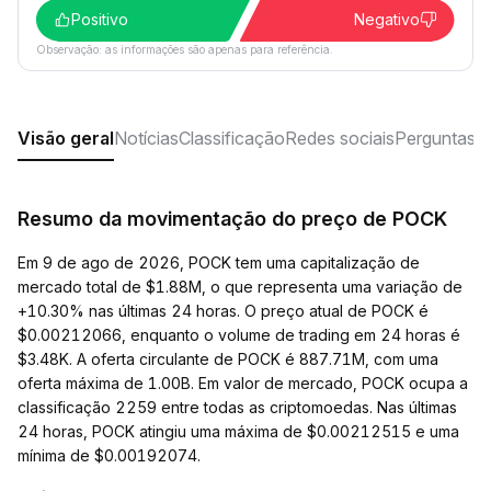
Positivo
Negativo
Observação: as informações são apenas para referência.
Visão geral
Notícias
Classificação
Redes sociais
Perguntas f
Resumo da movimentação do preço de POCK
Em 9 de ago de 2026, POCK tem uma capitalização de
mercado total de $1.88M, o que representa uma variação de
+10.30% nas últimas 24 horas. O preço atual de POCK é
$0.00212066, enquanto o volume de trading em 24 horas é
$3.48K. A oferta circulante de POCK é 887.71M, com uma
oferta máxima de 1.00B. Em valor de mercado, POCK ocupa a
classificação 2259 entre todas as criptomoedas. Nas últimas
24 horas, POCK atingiu uma máxima de $0.00212515 e uma
mínima de $0.00192074.