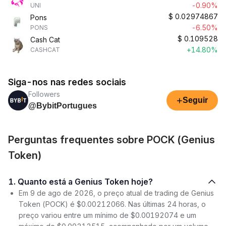
-0.90%
UNI
$
0.02974867
Pons
-6.50%
PONS
$
0.109528
Cash Cat
+14.80%
CASHCAT
Siga-nos nas redes sociais
Followers
+
Seguir
@BybitPortugues
Perguntas frequentes sobre POCK (Genius
Token)
1. Quanto está a Genius Token hoje?
Em 9 de ago de 2026, o preço atual de trading de Genius
Token (POCK) é $0.00212066. Nas últimas 24 horas, o
preço variou entre um mínimo de $0.00192074 e um