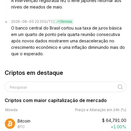
A intervenção registrada fez o iene japonês retornar aos
níveis de meados de maio.
2026-08-05 22:25
(UTC)
Otimista
O banco central do Brasil cortou sua taxa de juros básica
em um quarto de ponto pela quarta reunião consecutiva
após novos dados mostrarem uma desaceleração no
crescimento econômico e uma inflação diminuindo mais do
que o esperado.
Criptos em destaque
Pesquisar
Criptos com maior capitalização de mercado
Moeda
Preço e Alteração em 24h (%)
$
64,791.00
Bitcoin
+1.00%
BTC