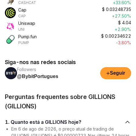
+33.60%
CASHCAT
$
0.03248735
Cap
+27.50%
CAP
$
4.04
Uniswap
+2.90%
UNI
$
0.00234622
Pump.fun
-3.80%
PUMP
Siga-nos nas redes sociais
Followers
+
Seguir
@BybitPortugues
Perguntas frequentes sobre GILLIONS
(GILLIONS)
1. Quanto está a GILLIONS hoje?
Em 6 de ago de 2026, o preço atual de trading de
GILLIONS (GILLIONS) é $0.00000723. Nas últimas 24 horas,