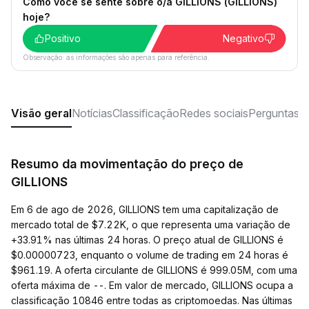
Como você se sente sobre o/a GILLIONS (GILLIONS)
hoje?
Positivo
Negativo
Observação: as informações são apenas para referência.
Visão geral
Notícias
Classificação
Redes sociais
Perguntas f
Resumo da movimentação do preço de
GILLIONS
Em 6 de ago de 2026, GILLIONS tem uma capitalização de
mercado total de $7.22K, o que representa uma variação de
+33.91% nas últimas 24 horas. O preço atual de GILLIONS é
$0.00000723, enquanto o volume de trading em 24 horas é
$961.19. A oferta circulante de GILLIONS é 999.05M, com uma
oferta máxima de --. Em valor de mercado, GILLIONS ocupa a
classificação 10846 entre todas as criptomoedas. Nas últimas