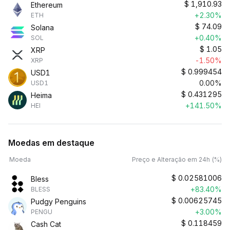
$
1,910.93
Ethereum
+2.30%
ETH
$
74.09
Solana
+0.40%
SOL
$
1.05
XRP
-1.50%
XRP
$
0.999454
USD1
0.00%
USD1
$
0.431295
Heima
+141.50%
HEI
Moedas em destaque
Moeda
Preço e Alteração em 24h (%)
$
0.02581006
Bless
+83.40%
BLESS
$
0.00625745
Pudgy Penguins
+3.00%
PENGU
$
0.118459
Cash Cat