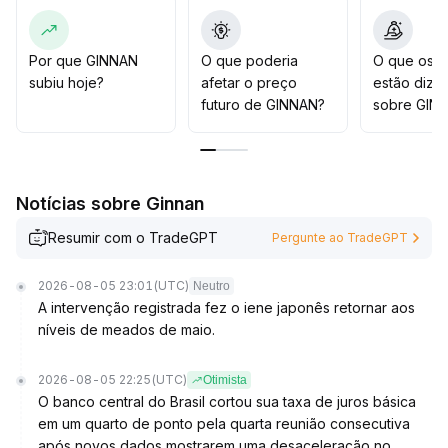
com posições pequenas no curto prazo, mantendo
rigoroso controle de risco, e aumentar as posições
somente quando houver confirmação simultânea de
Por que GINNAN
O que poderia
O que os t
expansão no preço e volume
.
subiu hoje?
afetar o preço
estão dize
futuro de GINNAN?
sobre GIN
Notícias sobre Ginnan
Resumir com o TradeGPT
Pergunte ao TradeGPT
2026-08-05 23:01
(UTC)
Neutro
A intervenção registrada fez o iene japonês retornar aos
níveis de meados de maio.
2026-08-05 22:25
(UTC)
Otimista
O banco central do Brasil cortou sua taxa de juros básica
em um quarto de ponto pela quarta reunião consecutiva
após novos dados mostrarem uma desaceleração no