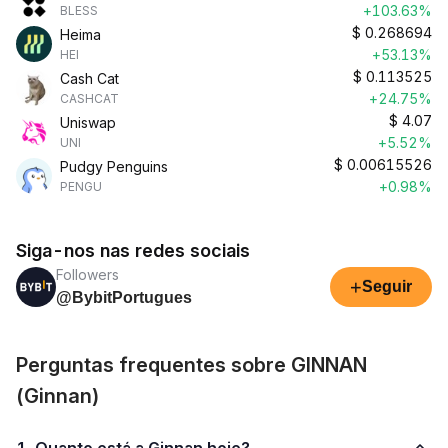
+103.63%
BLESS
$
0.268694
Heima
+53.13%
HEI
$
0.113525
Cash Cat
+24.75%
CASHCAT
$
4.07
Uniswap
+5.52%
UNI
$
0.00615526
Pudgy Penguins
+0.98%
PENGU
Siga-nos nas redes sociais
Followers
+
Seguir
@BybitPortugues
Perguntas frequentes sobre GINNAN
(Ginnan)