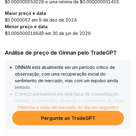
$0.000000053028 e uma mínima de $0.000000051453.
Maior preço e data
$0.0000057 em 9 de dez de 2024
Menor preço e data
$0.000000018649 em 30 de jun de 2026
Análise de preço de Ginnan pelo TradeGPT
GINNAN está atualmente em um período crítico de
observação, com uma recuperação inicial do
sentimento de mercado, mas com um impulso ainda
limitado
.
O preço permanece em uma faixa de consolidação
estreita; é necessário observar o rompimento do limite
superior dessa faixa, acompanhado de aumento no
Obtenha a visão de mercado do dia em segundos
volume de negociações
.
Pergunte ao TradeGPT
Se a relação entre volume e preço melhorar ainda mais,
isso poderá sinalizar uma reversão de tendência
.
Operacionalmente, recomenda-se uma entrada gradual