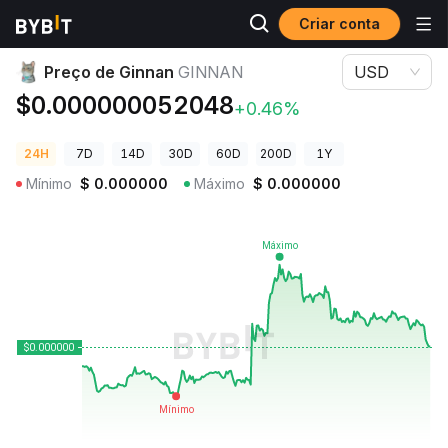
Criar conta
Preços de Criptomoedas
Preço de Ginnan GINNAN
Preço de Ginnan
GINNAN
USD
$0.000000052048
+0.46%
24H
7D
14D
30D
60D
200D
1Y
Mínimo
$
0.000000
Máximo
$
0.000000