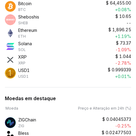
$
64,455.00
Bitcoin
+0.08%
BTC
$
10.65
Sheboshis
--
SHEB
$
1,896.25
Ethereum
+1.19%
ETH
$
73.37
Solana
-1.09%
SOL
$
1.044
XRP
-2.78%
XRP
$
0.999339
USD1
+0.01%
USD1
Moedas em destaque
Moeda
Preço e Alteração em 24h (%)
$
0.04045373
ZIGChain
-0.25%
ZIG
$
0.02477503
Bless