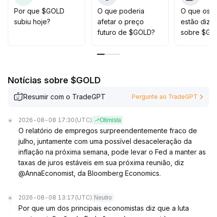
Recomenda-se posicionamento em fases durante
Por que $GOLD
O que poderia
O que os t
ajustes temporários, com atenção especial à entrada
subiu hoje?
afetar o preço
estão dize
em baixas próximas aos suportes críticos (faixa-alvo:
futuro de $GOLD?
sobre $GO
dentro de ±3%)
.
Ao mesmo tempo, é essencial monitorar
constantemente os fluxos de capital institucional e
mudanças na preferência por risco nos mercados de
Notícias sobre $GOLD
derivativos, ajustando a posição de modo flexível para
garantir a capacidade defensiva do portfólio
.
Resumir com o TradeGPT
Pergunte ao TradeGPT
2026-08-08 17:30
(UTC)
Otimista
O relatório de empregos surpreendentemente fraco de
julho, juntamente com uma possível desaceleração da
inflação na próxima semana, pode levar o Fed a manter as
taxas de juros estáveis em sua próxima reunião, diz
@AnnaEconomist, da Bloomberg Economics.
2026-08-08 13:17
(UTC)
Neutro
Por que um dos principais economistas diz que a luta