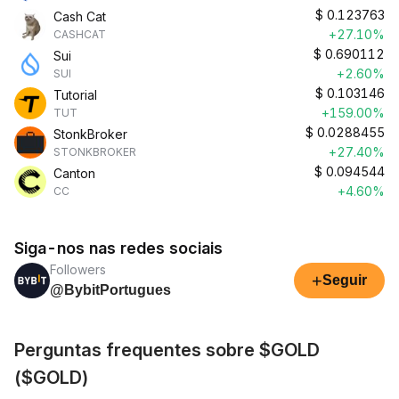
$
0.123763
Cash Cat
+27.10%
CASHCAT
$
0.690112
Sui
+2.60%
SUI
$
0.103146
Tutorial
+159.00%
TUT
$
0.0288455
StonkBroker
+27.40%
STONKBROKER
$
0.094544
Canton
+4.60%
CC
Siga-nos nas redes sociais
Followers
+
Seguir
@BybitPortugues
Perguntas frequentes sobre $GOLD
($GOLD)