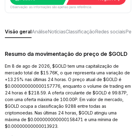
Observação: as informações são apenas para referência.
Visão geral
Análise
Notícias
Classificação
Redes sociais
Perg
Resumo da movimentação do preço de $GOLD
Em 8 de ago de 2026, $GOLD tem uma capitalização de
mercado total de $15.76K, o que representa uma variação de
+13.25% nas últimas 24 horas. O preço atual de $GOLD é
$0.000000000000157776, enquanto o volume de trading em
24 horas é $218.59. A oferta circulante de $GOLD é 99.87P,
com uma oferta máxima de 100.00P. Em valor de mercado,
$GOLD ocupa a classificação 9288 entre todas as
criptomoedas. Nas últimas 24 horas, $GOLD atingiu uma
máxima de $0.000000000000158471 e uma mínima de
$0.00000000000013923.