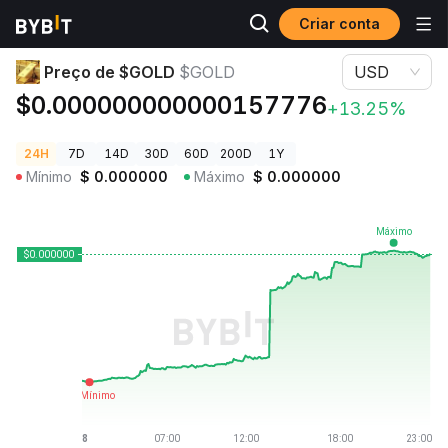
Criar conta
Preços de Criptomoedas
Preço de $GOLD $GOLD
Preço de $GOLD
$GOLD
USD
$0.000000000000157776
+13.25%
24H
7D
14D
30D
60D
200D
1Y
Mínimo
$
0.000000
Máximo
$
0.000000