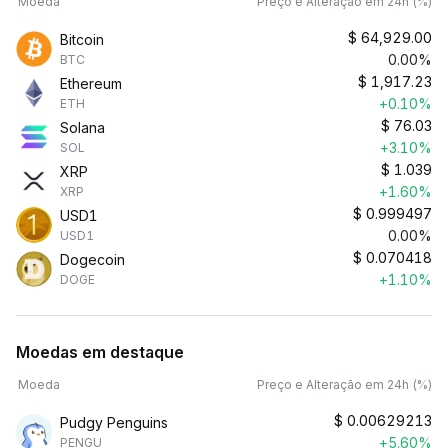
Moeda
Preço e Alteração em 24h (%)
$
64,929.00
Bitcoin
0.00%
BTC
$
1,917.23
Ethereum
+0.10%
ETH
$
76.03
Solana
+3.10%
SOL
$
1.039
XRP
+1.60%
XRP
$
0.999497
USD1
0.00%
USD1
$
0.070418
Dogecoin
+1.10%
DOGE
Moedas em destaque
Moeda
Preço e Alteração em 24h (%)
$
0.00629213
Pudgy Penguins
+5.60%
PENGU