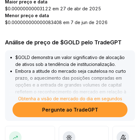
Maior preço e data
$0.00000000003122 em 27 de abr de 2025
Menor preço e data
$0.000000000000083408 em 7 de jun de 2026
Análise de preço de $GOLD pelo TradeGPT
$GOLD demonstra um valor significativo de alocação
de ativos sob a tendência de institucionalização
.
Embora a atitude do mercado seja cautelosa no curto
prazo, o aquecimento das posições compradas em
opções e a entrada de grandes volumes de capital
refletem o reconhecimento do mercado em relação à
alocação de tokens de ouro, impulsionando uma força
Obtenha a visão de mercado do dia em segundos
de recuperação contínua na faixa de preço atual
.
Pergunte ao TradeGPT
Considerando a esperada fraqueza prolongada do
dólar americano e a crescente demanda global por
ativos de refúgio, os tokens de ouro oferecem espaço
para alocação de médio a longo prazo devido às suas
vantagens de conformidade e auditoria
.