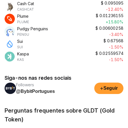
$
0.095095
Cash Cat
-12.40%
CASHCAT
$
0.01236155
Plume
+15.80%
PLUME
$
0.00600258
Pudgy Penguins
-3.40%
PENGU
$
0.67568
Sui
-1.50%
SUI
$
0.02559574
Kaspa
-1.50%
KAS
Siga-nos nas redes sociais
Followers
+
Seguir
@BybitPortugues
Perguntas frequentes sobre GLDT (Gold
Token)