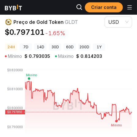
Criar conta
Preços de Criptomoedas
Preço de Gold Token GLDT
Preço de Gold Token
GLDT
USD
$0.797101
-1.65%
24H
7D
14D
30D
60D
200D
1Y
Mínimo
$
0.793035
Máximo
$
0.814203