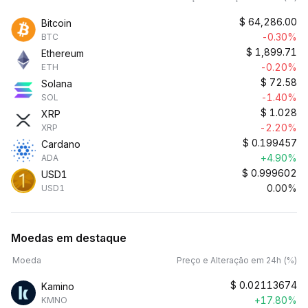
$
64,286.00
Bitcoin
-0.30%
BTC
$
1,899.71
Ethereum
-0.20%
ETH
$
72.58
Solana
-1.40%
SOL
$
1.028
XRP
-2.20%
XRP
$
0.199457
Cardano
+4.90%
ADA
$
0.999602
USD1
0.00%
USD1
Moedas em destaque
Moeda
Preço e Alteração em 24h (%)
$
0.02113674
Kamino
+17.80%
KMNO