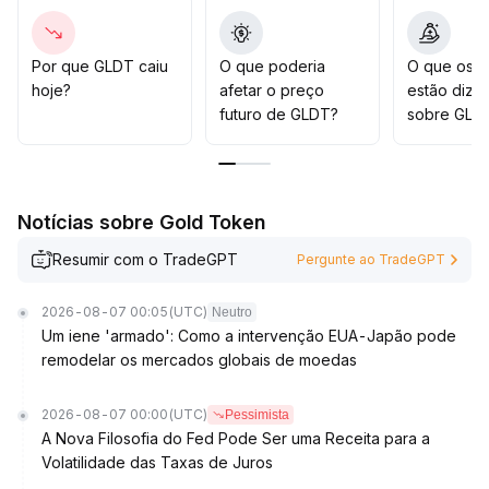
XX USD na parte superior) e de suporte (observe XX
.
XX USD na parte inferior), evitando seguir altas
cegamente
.
Por que GLDT caiu
O que poderia
O que os t
A estratégia principal deve ser aguardar por uma
hoje?
afetar o preço
estão dize
estrutura de tendência mais clara para acompanhar o
futuro de GLDT?
sobre GLD
movimento
.
Notícias sobre Gold Token
Resumir com o TradeGPT
Pergunte ao TradeGPT
2026-08-07 00:05
(UTC)
Neutro
Um iene 'armado': Como a intervenção EUA-Japão pode
remodelar os mercados globais de moedas
2026-08-07 00:00
(UTC)
Pessimista
A Nova Filosofia do Fed Pode Ser uma Receita para a
Volatilidade das Taxas de Juros