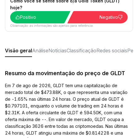
Como você se sente sobre o/a Gold Token (GLDT)
hoje?
Positivo
Negativo
Observação: as informações são apenas para referência.
Visão geral
Análise
Notícias
Classificação
Redes sociais
Perg
Resumo da movimentação do preço de GLDT
Em 7 de ago de 2026, GLDT tem uma capitalização de
mercado total de $473.88K, o que representa uma variação
de -1.65% nas últimas 24 horas. O preço atual de GLDT é
$0.797101, enquanto o volume de trading em 24 horas é
$2.31K. A oferta circulante de GLDT é 594.50K, com uma
oferta máxima de --. Em valor de mercado, GLDT ocupa a
classificação 3626 entre todas as criptomoedas. Nas últimas
24 horas, GLDT atingiu uma máxima de $0.814228 e uma