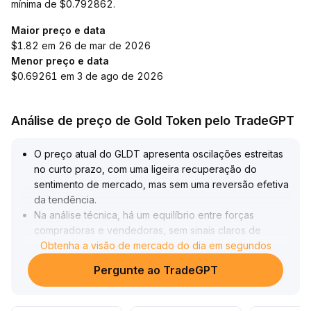
mínima de $0.792862.
Maior preço e data
$1.82 em 26 de mar de 2026
Menor preço e data
$0.69261 em 3 de ago de 2026
Análise de preço de Gold Token pelo TradeGPT
O preço atual do GLDT apresenta oscilações estreitas
no curto prazo, com uma ligeira recuperação do
sentimento de mercado, mas sem uma reversão efetiva
da tendência
.
Na análise técnica, há um equilíbrio entre forças
compradoras e vendedoras, sem sinais claros de
direção
Obtenha a visão de mercado do dia em segundos
.
Recomenda-se que os investidores acompanhem de
Pergunte ao TradeGPT
perto o volume de negociações e rompimentos ou
confirmações de recuo nos principais níveis de
resistência (observe XX
.