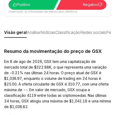
Positivo
Negativo
Observação: as informações são apenas para referência.
Visão geral
Análise
Notícias
Classificação
Redes sociais
Perg
Resumo da movimentação do preço de GSX
Em 8 de ago de 2026, GSX tem uma capitalização de
mercado total de $322.88K, o que representa uma variação
de -0.21% nas últimas 24 horas. O preço atual de GSX é
$1,038.97, enquanto o volume de trading em 24 horas é
$25.00. A oferta circulante de GSX é 310.77, com uma oferta
máxima de --. Em valor de mercado, GSX ocupa a
classificação 4119 entre todas as criptomoedas. Nas últimas
24 horas, GSX atingiu uma máxima de $1,041.18 e uma mínima
de $1,038.82.