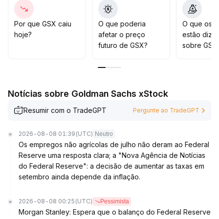
2,15 e 2,40 e as variações no volume; se houver
rompimento da resistência superior com aumento de
volume, pode-se considerar acompanhar, caso
Por que GSX caiu
O que poderia
O que os t
contrário, é melhor permanecer observador para evitar
hoje?
afetar o preço
estão dize
o risco de recuo para o suporte em 1,95
.
futuro de GSX?
sobre GSX
Notícias sobre Goldman Sachs xStock
Resumir com o TradeGPT
Pergunte ao TradeGPT
2026-08-08 01:39
(UTC)
Neutro
Os empregos não agrícolas de julho não deram ao Federal
Reserve uma resposta clara; a "Nova Agência de Notícias
do Federal Reserve": a decisão de aumentar as taxas em
setembro ainda depende da inflação.
2026-08-08 00:25
(UTC)
Pessimista
Morgan Stanley: Espera que o balanço do Federal Reserve