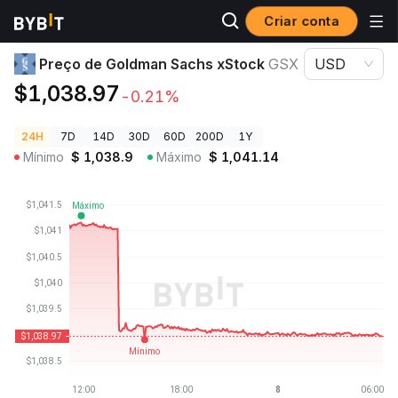
Criar conta
Preços de Criptomoedas
Preço de Goldman Sachs xStock GSX
Preço de Goldman Sachs xStock
GSX
USD
$1,038.97
-0.21%
24H
7D
14D
30D
60D
200D
1Y
Mínimo
$
1,038.9
Máximo
$
1,041.14