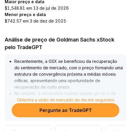
Maior preço e data
$1,548.81 em 13 de jul de 2026
Menor preço e data
$742.57 em 3 de dez de 2025
Análise de preço de Goldman Sachs xStock
pelo TradeGPT
Recentemente, a GSX se beneficiou da recuperação
do sentimento de mercado, com o preço formando uma
estrutura de convergência próxima a médias móveis
críticas, apresentando uma oportunidade de
recuperação de curto prazo
.
No entanto, é necessário cautela quanto ao risco de
ruptura falsa caso o volume não aumente
Obtenha a visão de mercado do dia em segundos
significativamente; atualmente, o RSI está em zona
Pergunte ao TradeGPT
neutra, refletindo equilíbrio entre compradores e
vendedores
.
Recomenda-se observar a faixa de resistência entre