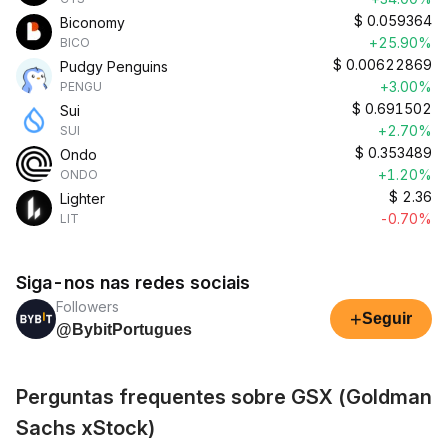
$
0.059364
Biconomy
+25.90%
BICO
$
0.00622869
Pudgy Penguins
+3.00%
PENGU
$
0.691502
Sui
+2.70%
SUI
$
0.353489
Ondo
+1.20%
ONDO
$
2.36
Lighter
-0.70%
LIT
Siga-nos nas redes sociais
Followers
+
Seguir
@BybitPortugues
Perguntas frequentes sobre GSX (Goldman
Sachs xStock)