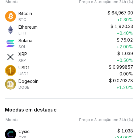
Moeda
Preço e Alteração em 24h (%)
$
64,967.00
Bitcoin
+0.30%
BTC
$
1,920.33
Ethereum
+0.40%
ETH
$
75.02
Solana
+2.00%
SOL
$
1.039
XRP
+0.50%
XRP
$
0.999857
USD1
0.00%
USD1
$
0.070378
Dogecoin
+1.20%
DOGE
Moedas em destaque
Moeda
Preço e Alteração em 24h (%)
$
1.038
Cysic
+34.00%
CYS