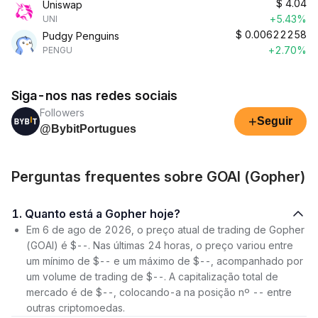
$
4.04
Uniswap
+5.43%
UNI
$
0.00622258
Pudgy Penguins
+2.70%
PENGU
Siga-nos nas redes sociais
Followers
+
Seguir
@BybitPortugues
Perguntas frequentes sobre GOAI (Gopher)
1. Quanto está a Gopher hoje?
Em 6 de ago de 2026, o preço atual de trading de Gopher
(GOAI) é $--. Nas últimas 24 horas, o preço variou entre
um mínimo de $-- e um máximo de $--, acompanhado por
um volume de trading de $--. A capitalização total de
mercado é de $--, colocando-a na posição nº -- entre
outras criptomoedas.