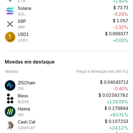
+1.83%
ETH
$
73.73
Solana
-0.20%
SOL
$
1.057
XRP
-1.32%
XRP
$
0.999377
USD1
+0.03%
USD1
Moedas em destaque
Moeda
Preço e Alteração em 24h (%)
$
0.04043713
ZIGChain
-0.40%
ZIG
$
0.02592782
Bless
+129.09%
BLESS
$
0.276894
Heima
+85.31%
HEI
$
0.107253
Cash Cat
+24.12%
CASHCAT