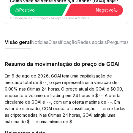
Como você se sente sobre o/a Gopher (GOAI) hoje?
Positivo
Negativo
Observação: as informações são apenas para referência.
Visão geral
Notícias
Classificação
Redes sociais
Perguntas f
Resumo da movimentação do preço de GOAI
Em 6 de ago de 2026, GOAI tem uma capitalização de
mercado total de $--, o que representa uma variação de
0.00% nas últimas 24 horas. O preço atual de GOAI é $0.00,
enquanto o volume de trading em 24 horas é $--. A oferta
circulante de GOAI é --, com uma oferta máxima de --. Em
valor de mercado, GOAI ocupa a classificação -- entre todas
as criptomoedas. Nas últimas 24 horas, GOAI atingiu uma
máxima de $-- e uma mínima de $--.
Maior preço e data