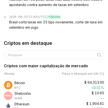
apostando contra aumento de taxas em setembro
2026-08-05 21:44
(UTC)
Otimista
Brasil corta taxas em 25 bps novamente, corte de taxa em
setembro em jogo
Criptos em destaque
Pesquisar
Criptos com maior capitalização de mercado
Moeda
Preço e Alteração em 24h (%)
$
64,513.00
Bitcoin
+0.51%
BTC
$
10.65
Sheboshis
--
SHEB
$
1,904.61
Ethereum