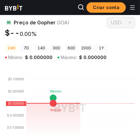
Criar conta
Preços de Criptomoedas
Preço de Gopher GOAI
Preço de Gopher
GOAI
USD
$--
0.00%
24H
7D
14D
30D
60D
200D
1Y
Mínimo
$
0.000000
Máximo
$
0.000000