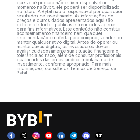
que você procura não estiver disponível no
momento na Bybit, ele poderá ser disponibilizado
no futuro. A Bybit não é responsável por quaisquer
resultados de investimento. As informações de
preços e outros dados apresentados aqui são
obtidos de fontes públicas e fornecidos apenas
para fins informativos. Este conteúdo não constitui
aconselhamento financeiro nem qualquer
recomendação ou oferta para comprar, vender ou
manter qualquer ativo digital. Antes de operar ou
manter ativos digitais, os investidores devem
avaliar cuidadosamente sua situação financeira e
tolerância ao risco, além de consultar profissionais
qualificados das áreas jurídica, tributária ou de
investimento, conforme apropriado. Para mais
informações, consulte os Termos de Serviço da
Bybit.