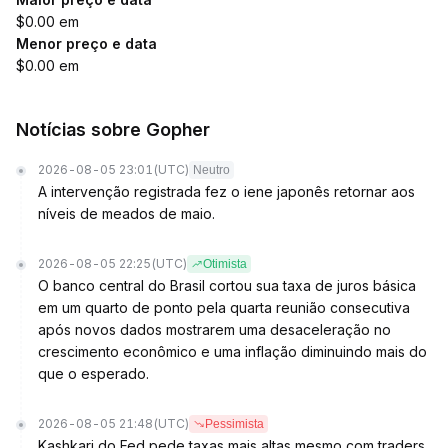
$0.00 em
Menor preço e data
$0.00 em
Notícias sobre Gopher
2026-08-05 23:01
(UTC)
Neutro
A intervenção registrada fez o iene japonês retornar aos
níveis de meados de maio.
2026-08-05 22:25
(UTC)
Otimista
O banco central do Brasil cortou sua taxa de juros básica
em um quarto de ponto pela quarta reunião consecutiva
após novos dados mostrarem uma desaceleração no
crescimento econômico e uma inflação diminuindo mais do
que o esperado.
2026-08-05 21:48
(UTC)
Pessimista
Kashkari do Fed pede taxas mais altas mesmo com traders