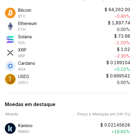
$
64,262.00
Bitcoin
-0.40%
BTC
$
1,897.74
Ethereum
0.00%
ETH
$
72.68
Solana
-1.20%
SOL
$
1.02
XRP
-2.30%
XRP
$
0.199104
Cardano
+5.10%
ADA
$
0.999542
USD1
0.00%
USD1
Moedas em destaque
Moeda
Preço e Alteração em 24h (%)
$
0.02145628
Kamino
+18.80%
KMNO