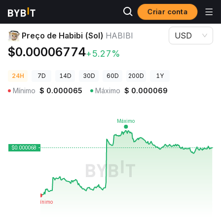
Criar conta
Preços de Criptomoedas
Preço de Habibi (Sol) HABIBI
Preço de Habibi (Sol)
HABIBI
USD
$0.00006774
+5.27%
24H
7D
14D
30D
60D
200D
1Y
Mínimo
$
0.000065
Máximo
$
0.000069