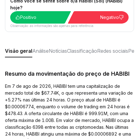
Como você se sente sobre o/a Habibi (Sol) (HABIBI)
hoje?
Positivo
Negativo
Observação: as informações são apenas para referência.
Visão geral
Análise
Notícias
Classificação
Redes sociais
Perg
Resumo da movimentação do preço de HABIBI
Em 7 de ago de 2026, HABIBI tem uma capitalização de
mercado total de $67.74K, o que representa uma variação de
+5.27% nas últimas 24 horas. O preço atual de HABIBI é
$0.00006774, enquanto o volume de trading em 24 horas é
$478.43. A oferta circulante de HABIBI é 999.91M, com uma
oferta máxima de 1.00B. Em valor de mercado, HABIBI ocupa a
classificação 6398 entre todas as criptomoedas. Nas últimas
24 horas, HABIBI atingiu uma máxima de $0.00006892 e uma