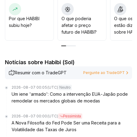
chave e sinais de aumento de volume, com faixa
observada sugerida em $X
.
XX–$X
.
Por que HABIBI
O que poderia
O que os t
XX), apresentando condições para uma alocação
subiu hoje?
afetar o preço
estão dize
tendencial
.
futuro de HABIBI?
sobre HABI
Os investidores devem aguardar uma direção de
mercado mais clara antes de entrar de forma
escalonada, ajustando dinamicamente as alocações de
médio e longo prazo
.
Notícias sobre Habibi (Sol)
Resumir com o TradeGPT
Pergunte ao TradeGPT
2026-08-07 00:05
(UTC)
Neutro
Um iene 'armado': Como a intervenção EUA-Japão pode
remodelar os mercados globais de moedas
2026-08-07 00:00
(UTC)
Pessimista
A Nova Filosofia do Fed Pode Ser uma Receita para a
Volatilidade das Taxas de Juros