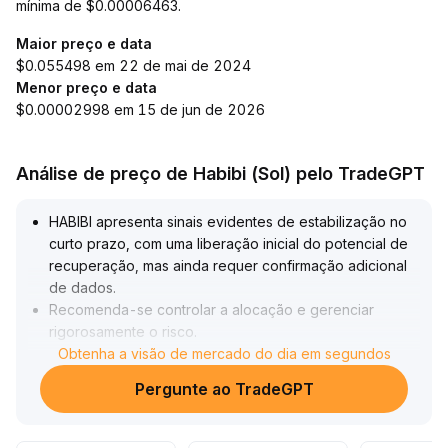
mínima de $0.00006463.
Maior preço e data
$0.055498 em 22 de mai de 2024
Menor preço e data
$0.00002998 em 15 de jun de 2026
Análise de preço de Habibi (Sol) pelo TradeGPT
HABIBI apresenta sinais evidentes de estabilização no
curto prazo, com uma liberação inicial do potencial de
recuperação, mas ainda requer confirmação adicional
de dados
.
Recomenda-se controlar a alocação e gerenciar
rigorosamente o risco
.
No médio e longo prazo, impulsionado pelas
Obtenha a visão de mercado do dia em segundos
expectativas de mercado em alta, o cenário
Pergunte ao TradeGPT
macroeconômico e os fundamentos do setor continuam
a melhorar, e o HABIBI está situado em uma faixa de
valor baixo (recomenda-se atenção aos suportes-