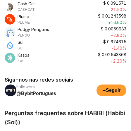
$
0.091571
Cash Cat
-21.50%
CASHCAT
$
0.01243598
Plume
+16.60%
PLUME
$
0.0059983
Pudgy Penguins
-2.80%
PENGU
$
0.674615
Sui
-1.40%
SUI
$
0.02543868
Kaspa
-2.20%
KAS
Siga-nos nas redes sociais
Followers
+
Seguir
@BybitPortugues
Perguntas frequentes sobre HABIBI (Habibi
(Sol))