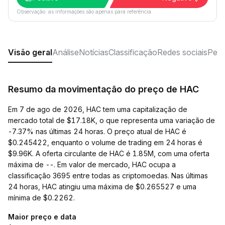
Observação: as informações são apenas para referência.
Visão geral
Análise
Notícias
Classificação
Redes sociais
Perg
Resumo da movimentação do preço de HAC
Em 7 de ago de 2026, HAC tem uma capitalização de
mercado total de $17.18K, o que representa uma variação de
-7.37% nas últimas 24 horas. O preço atual de HAC é
$0.245422, enquanto o volume de trading em 24 horas é
$9.96K. A oferta circulante de HAC é 1.85M, com uma oferta
máxima de --. Em valor de mercado, HAC ocupa a
classificação 3695 entre todas as criptomoedas. Nas últimas
24 horas, HAC atingiu uma máxima de $0.265527 e uma
mínima de $0.2262.
Maior preço e data