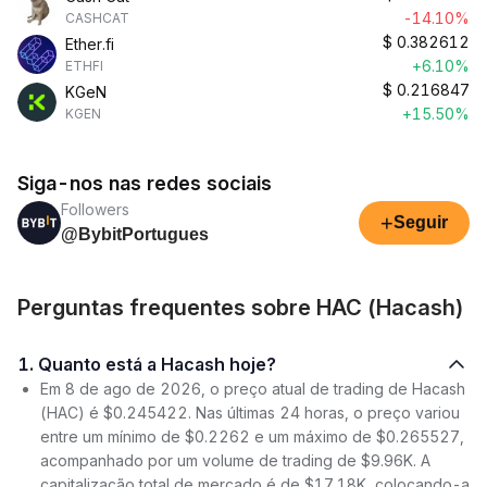
-14.10%
CASHCAT
$
0.382612
Ether.fi
+6.10%
ETHFI
$
0.216847
KGeN
+15.50%
KGEN
Siga-nos nas redes sociais
Followers
+
Seguir
@BybitPortugues
Perguntas frequentes sobre HAC (Hacash)
1. Quanto está a Hacash hoje?
Em 8 de ago de 2026, o preço atual de trading de Hacash
(HAC) é $0.245422. Nas últimas 24 horas, o preço variou
entre um mínimo de $0.2262 e um máximo de $0.265527,
acompanhado por um volume de trading de $9.96K. A
capitalização total de mercado é de $17.18K, colocando-a