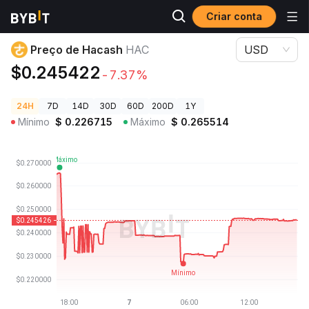
Criar conta
Preços de Criptomoedas
Preço de Hacash HAC
Preço de Hacash
HAC
USD
$0.245422
-7.37%
24H
7D
14D
30D
60D
200D
1Y
Mínimo
$
0.226715
Máximo
$
0.265514