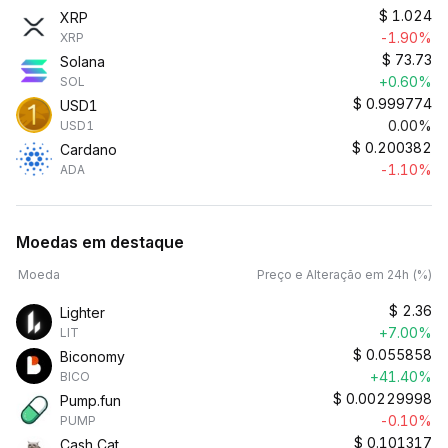
$
1.024
XRP
-1.90%
XRP
$
73.73
Solana
+0.60%
SOL
$
0.999774
USD1
0.00%
USD1
$
0.200382
Cardano
-1.10%
ADA
Moedas em destaque
Moeda
Preço e Alteração em 24h (%)
$
2.36
Lighter
+7.00%
LIT
$
0.055858
Biconomy
+41.40%
BICO
$
0.00229998
Pump.fun
-0.10%
PUMP
$
0.101317
Cash Cat