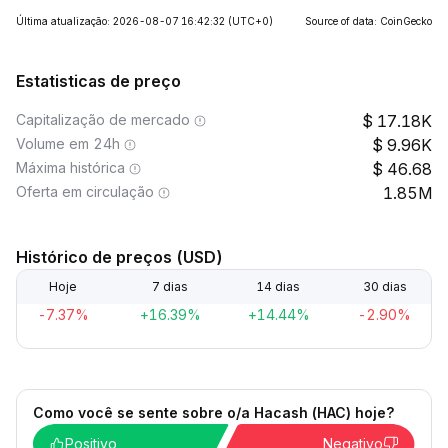
Última atualização: 2026-08-07 16:42:32
(UTC+0)
Source of data: CoinGecko
Estatisticas de preço
Capitalização de mercado
17.18K
Volume em 24h
9.96K
Máxima histórica
46.68
Oferta em circulação
1.85M
Histórico de preços (USD)
Hoje
7 dias
14 dias
30 dias
-7.37%
+16.39%
+14.44%
-2.90%
Como você se sente sobre o/a Hacash (HAC) hoje?
Positivo
Negativo