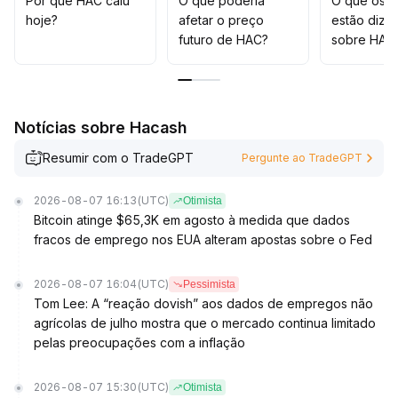
Por que HAC caiu
O que poderia
O que os t
porém no médio e longo prazos é necessário aguardar
hoje?
afetar o preço
estão dize
uma tendência mais clara
.
futuro de HAC?
sobre HAC
Notícias sobre Hacash
Resumir com o TradeGPT
Pergunte ao TradeGPT
2026-08-07 16:13
(UTC)
Otimista
Bitcoin atinge $65,3K em agosto à medida que dados
fracos de emprego nos EUA alteram apostas sobre o Fed
2026-08-07 16:04
(UTC)
Pessimista
Tom Lee: A “reação dovish” aos dados de empregos não
agrícolas de julho mostra que o mercado continua limitado
pelas preocupações com a inflação
2026-08-07 15:30
(UTC)
Otimista