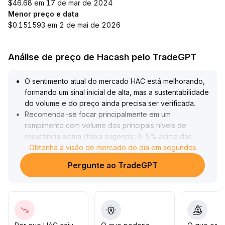
$46.68 em 17 de mar de 2024
Menor preço e data
$0.151593 em 2 de mai de 2026
Análise de preço de Hacash pelo TradeGPT
O sentimento atual do mercado HAC está melhorando,
formando um sinal inicial de alta, mas a sustentabilidade
do volume e do preço ainda precisa ser verificada
.
Recomenda-se focar principalmente em um
rompimento com volume dos principais níveis de
resistência acima (faixa sugerida: 3-5% acima das
recentes máximas); se houver uma quebra efetiva,
Obtenha a visão de mercado do dia em segundos
pode-se considerar aumentar as posições de forma
Pergunte ao TradeGPT
moderada; caso o suporte (faixa: 2-4% abaixo dos
recentes mínimos) seja acompanhado de baixo volume,
ainda é aconselhável permanecer cauteloso e evitar
entrar de forma precipitada
.
A estratégia geral deve priorizar a confirmação do sinal:
no curto prazo pode-se acompanhar moderadamente,