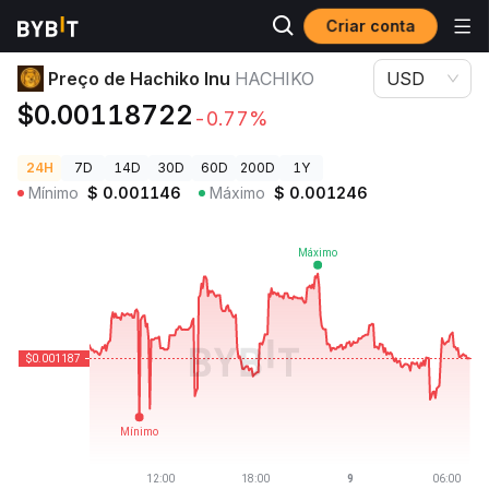
Criar conta
Preços de Criptomoedas
Preço de Hachiko Inu HACHIKO
Preço de Hachiko Inu
HACHIKO
USD
$0.00118722
-0.77%
24H
7D
14D
30D
60D
200D
1Y
Mínimo
$
0.001146
Máximo
$
0.001246