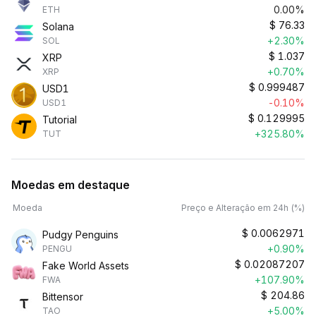
0.00%
ETH
$
76.33
Solana
+2.30%
SOL
$
1.037
XRP
+0.70%
XRP
$
0.999487
USD1
-0.10%
USD1
$
0.129995
Tutorial
+325.80%
TUT
Moedas em destaque
Moeda
Preço e Alteração em 24h (%)
$
0.0062971
Pudgy Penguins
+0.90%
PENGU
$
0.02087207
Fake World Assets
+107.90%
FWA
$
204.86
Bittensor
+5.00%
TAO