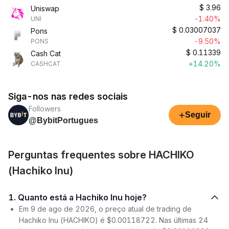
$
3.96
Uniswap
-1.40%
UNI
$
0.03007037
Pons
-9.50%
PONS
$
0.11339
Cash Cat
+14.20%
CASHCAT
Siga-nos nas redes sociais
Followers
+
Seguir
@BybitPortugues
Perguntas frequentes sobre HACHIKO
(Hachiko Inu)
1. Quanto está a Hachiko Inu hoje?
Em 9 de ago de 2026, o preço atual de trading de
Hachiko Inu (HACHIKO) é $0.00118722. Nas últimas 24