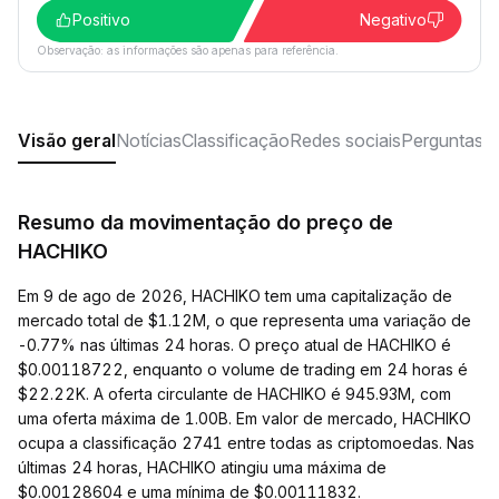
Positivo
Negativo
Observação: as informações são apenas para referência.
Visão geral
Notícias
Classificação
Redes sociais
Perguntas f
Resumo da movimentação do preço de
HACHIKO
Em 9 de ago de 2026, HACHIKO tem uma capitalização de
mercado total de $1.12M, o que representa uma variação de
-0.77% nas últimas 24 horas. O preço atual de HACHIKO é
$0.00118722, enquanto o volume de trading em 24 horas é
$22.22K. A oferta circulante de HACHIKO é 945.93M, com
uma oferta máxima de 1.00B. Em valor de mercado, HACHIKO
ocupa a classificação 2741 entre todas as criptomoedas. Nas
últimas 24 horas, HACHIKO atingiu uma máxima de
$0.00128604 e uma mínima de $0.00111832.