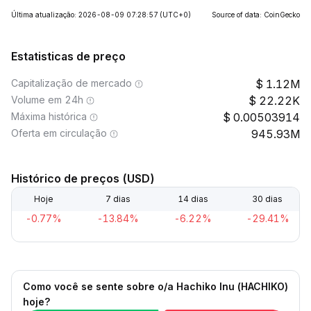
Última atualização: 2026-08-09 07:28:57
(UTC+0)
Source of data: CoinGecko
Estatisticas de preço
Capitalização de mercado
1.12M
Volume em 24h
22.22K
Máxima histórica
0.00503914
Oferta em circulação
945.93M
Histórico de preços (USD)
Hoje
7 dias
14 dias
30 dias
-0.77%
-13.84%
-6.22%
-29.41%
Como você se sente sobre o/a Hachiko Inu (HACHIKO)
hoje?