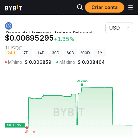
Criar conta
Preços de
Preço de Harmony Horizon Bridged USDC
Criptomoedas
(Harmony) 1USDC
USD
Preço de Harmony Horizon Bridged
$0.00695295
+1.35%
USDC (Harmony)
1USDC
24H
7D
14D
30D
60D
200D
1Y
Mínimo
$
0.006859
Máximo
$
0.008404