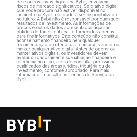
de e outros ativos digitais na Bybit, envolvem
riscos de mercado significativos. Se o ativo digital
que você procura não estiver disponível no
momento na Bybit, ele poderá ser disponibilizado
no futuro. A Bybit não é responsável por quaisquer
resultados de investimento. As informações de
preços e outros dados apresentados aqui são
obtidos de fontes públicas e fornecidos apenas
para fins informativos. Este conteúdo não constitui
aconselhamento financeiro nem qualquer
recomendação ou oferta para comprar, vender ou
manter qualquer ativo digital. Antes de operar ou
manter ativos digitais, os investidores devem
avaliar cuidadosamente sua situação financeira e
tolerância ao risco, além de consultar profissionais
qualificados das áreas jurídica, tributária ou de
investimento, conforme apropriado. Para mais
informações, consulte os Termos de Serviço da
Bybit.