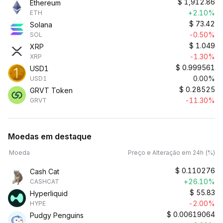
$
1,912.86
Ethereum
+2.10%
ETH
$
73.42
Solana
-0.50%
SOL
$
1.049
XRP
-1.30%
XRP
$
0.999561
USD1
0.00%
USD1
$
0.28525
GRVT Token
-11.30%
GRVT
Moedas em destaque
Moeda
Preço e Alteração em 24h (%)
$
0.110276
Cash Cat
+26.10%
CASHCAT
$
55.83
Hyperliquid
-2.00%
HYPE
$
0.00619064
Pudgy Penguins