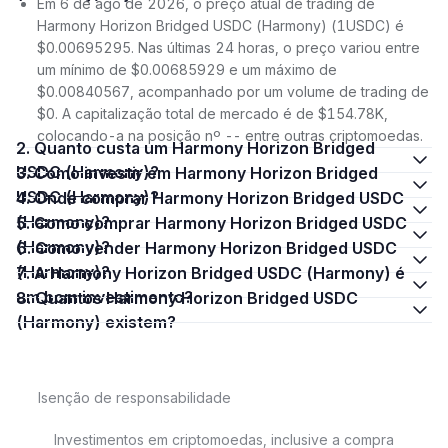
Em 6 de ago de 2026, o preço atual de trading de
Harmony Horizon Bridged USDC (Harmony) (1USDC) é
$0.00695295. Nas últimas 24 horas, o preço variou entre
um mínimo de $0.00685929 e um máximo de
$0.00840567, acompanhado por um volume de trading de
$0. A capitalização total de mercado é de $154.78K,
colocando-a na posição nº -- entre outras criptomoedas.
2. Quanto custa um Harmony Horizon Bridged
USDC (Harmony)?
3. Como investir em Harmony Horizon Bridged
USDC (Harmony)?
4. Onde comprar Harmony Horizon Bridged USDC
(Harmony)?
5. Como comprar Harmony Horizon Bridged USDC
(Harmony)?
6. Como vender Harmony Horizon Bridged USDC
(Harmony)?
7. A Harmony Horizon Bridged USDC (Harmony) é
um bom investimento?
8. Quantos Harmony Horizon Bridged USDC
(Harmony) existem?
Isenção de responsabilidade
Investimentos em criptomoedas, inclusive a compra