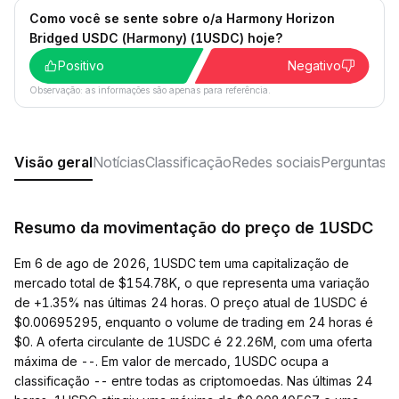
Como você se sente sobre o/a Harmony Horizon
Bridged USDC (Harmony) (1USDC) hoje?
Positivo
Negativo
Observação: as informações são apenas para referência.
Visão geral
Notícias
Classificação
Redes sociais
Perguntas f
Resumo da movimentação do preço de 1USDC
Em 6 de ago de 2026, 1USDC tem uma capitalização de
mercado total de $154.78K, o que representa uma variação
de +1.35% nas últimas 24 horas. O preço atual de 1USDC é
$0.00695295, enquanto o volume de trading em 24 horas é
$0. A oferta circulante de 1USDC é 22.26M, com uma oferta
máxima de --. Em valor de mercado, 1USDC ocupa a
classificação -- entre todas as criptomoedas. Nas últimas 24