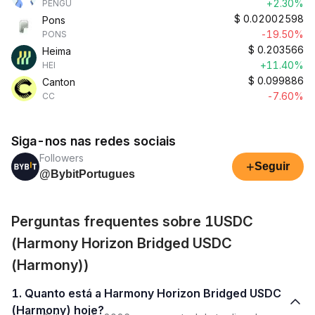
+2.30%
PENGU
$
0.02002598
Pons
-19.50%
PONS
$
0.203566
Heima
+11.40%
HEI
$
0.099886
Canton
-7.60%
CC
Siga-nos nas redes sociais
Followers
+
Seguir
@BybitPortugues
Perguntas frequentes sobre 1USDC
(Harmony Horizon Bridged USDC
(Harmony))
1. Quanto está a Harmony Horizon Bridged USDC
(Harmony) hoje?