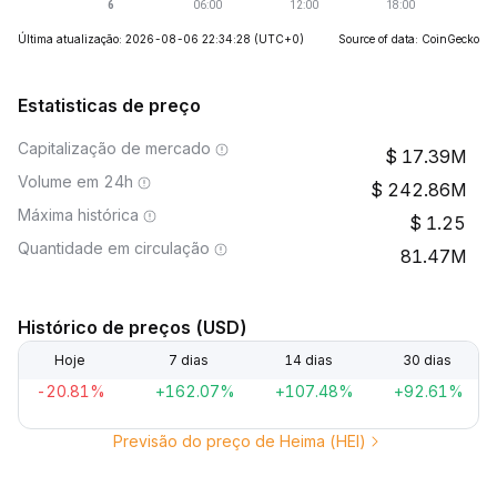
Última atualização: 2026-08-06 22:34:28
(UTC+0)
Source of data: CoinGecko
Estatisticas de preço
Capitalização de mercado
17.39M
Volume em 24h
242.86M
Máxima histórica
1.25
Quantidade em circulação
81.47M
Histórico de preços (USD)
Hoje
7 dias
14 dias
30 dias
-20.81%
+162.07%
+107.48%
+92.61%
Previsão do preço de Heima (HEI)