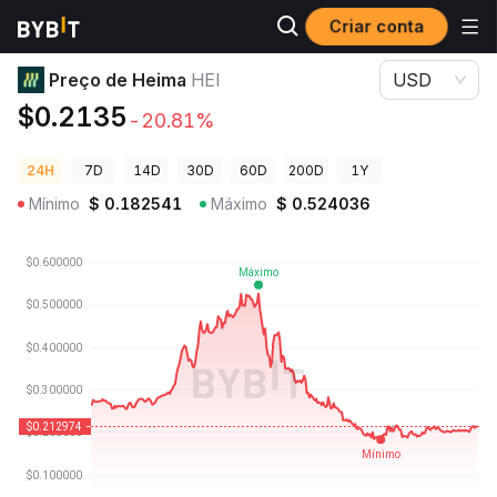
Criar conta
Preços de Criptomoedas
Preço de Heima HEI
Preço de Heima
HEI
USD
$0.2135
-20.81%
24H
7D
14D
30D
60D
200D
1Y
Mínimo
$
0.182541
Máximo
$
0.524036