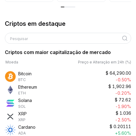
Criptos em destaque
Pesquisar
Criptos com maior capitalização de mercado
Moeda
Preço e Alteração em 24h (%)
$
64,290.00
Bitcoin
-0.50%
BTC
$
1,902.96
Ethereum
-0.20%
ETH
$
72.62
Solana
-1.90%
SOL
$
1.036
XRP
-2.50%
XRP
$
0.20111
Cardano
+5.60%
ADA