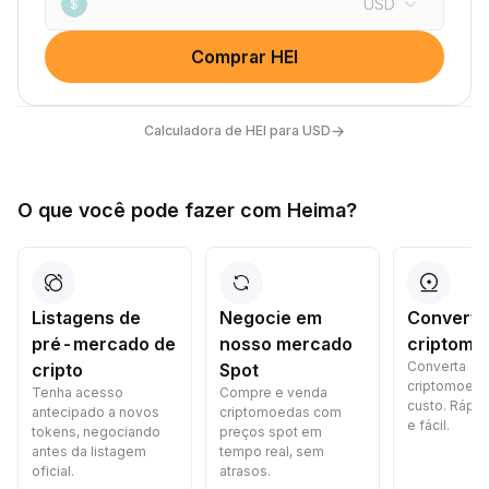
USD
$
Comprar HEI
→
Calculadora de HEI para USD
O que você pode fazer com Heima?
Listagens de
Negocie em
Converta
pré-mercado de
nosso mercado
criptomo
Converta
cripto
Spot
criptomoed
Tenha acesso
Compre e venda
custo. Rápid
antecipado a novos
criptomoedas com
e fácil.
tokens, negociando
preços spot em
antes da listagem
tempo real, sem
oficial.
atrasos.