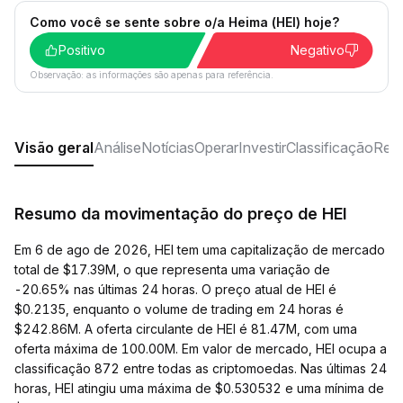
Como você se sente sobre o/a Heima (HEI) hoje?
Positivo
Negativo
Observação: as informações são apenas para referência.
Visão geral
Análise
Notícias
Operar
Investir
Classificação
Rede
Resumo da movimentação do preço de HEI
Em 6 de ago de 2026, HEI tem uma capitalização de mercado
total de $17.39M, o que representa uma variação de
-20.65% nas últimas 24 horas. O preço atual de HEI é
$0.2135, enquanto o volume de trading em 24 horas é
$242.86M. A oferta circulante de HEI é 81.47M, com uma
oferta máxima de 100.00M. Em valor de mercado, HEI ocupa a
classificação 872 entre todas as criptomoedas. Nas últimas 24
horas, HEI atingiu uma máxima de $0.530532 e uma mínima de