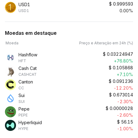
$
0.999593
USD1
0.00%
USD1
Moedas em destaque
Moeda
Preço e Alteração em 24h (%)
$
0.03224947
Hashflow
+76.80%
HFT
$
0.105868
Cash Cat
+7.10%
CASHCAT
$
0.091236
Canton
-12.20%
CC
$
0.673014
Sui
-2.30%
SUI
$
0.0000028
Pepe
-2.60%
PEPE
$
56.15
Hyperliquid
-1.00%
HYPE