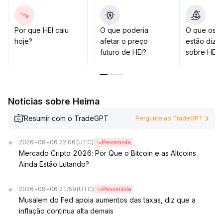
exposição em altas de curto prazo e controlar
rigorosamente o risco'
.
Recomenda-se realizar lucro parcial acima de US$0,35
Por que HEI caiu
O que poderia
O que os t
e definir US$0,26 como stop dinâmico
.
hoje?
afetar o preço
estão dize
No futuro, observar mudanças marginais em políticas
futuro de HEI?
sobre HEI?
macroeconômicas e liquidez; evitar perseguir altas e
prevenir riscos de correção
.
Notícias sobre Heima
Resumir com o TradeGPT
Pergunte ao TradeGPT
2026-08-06 22:06
(UTC)
Pessimista
Mercado Cripto 2026: Por Que o Bitcoin e as Altcoins
Ainda Estão Lutando?
2026-08-06 21:59
(UTC)
Pessimista
Musalem do Fed apoia aumentos das taxas, diz que a
inflação continua alta demais