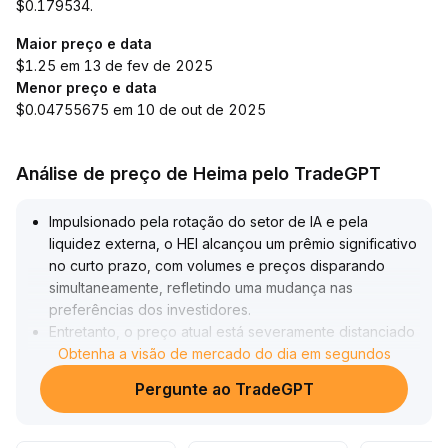
$0.179534.
Maior preço e data
$1.25 em 13 de fev de 2025
Menor preço e data
$0.04755675 em 10 de out de 2025
Análise de preço de Heima pelo TradeGPT
Impulsionado pela rotação do setor de IA e pela
liquidez externa, o HEI alcançou um prêmio significativo
no curto prazo, com volumes e preços disparando
simultaneamente, refletindo uma mudança nas
preferências dos investidores
.
Entretanto, o preço atual está severamente distanciado
das médias de médio e longo prazo, com o RSI
Obtenha a visão de mercado do dia em segundos
indicando sobrecompra contínua, aumento na exaustão
Pergunte ao TradeGPT
do momentum e pressão técnica para correção
.
Considerando a incerteza global sobre taxas de juros e
políticas, mantém-se a orientação principal de 'reduzir