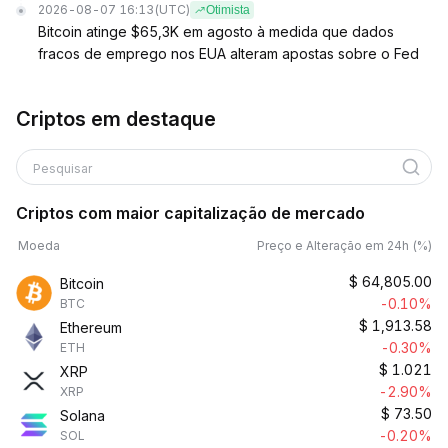
2026-08-07 16:13
(UTC)
Otimista
Bitcoin atinge $65,3K em agosto à medida que dados
fracos de emprego nos EUA alteram apostas sobre o Fed
Criptos em destaque
Pesquisar
Criptos com maior capitalização de mercado
Moeda
Preço e Alteração em 24h (%)
$
64,805.00
Bitcoin
-0.10%
BTC
$
1,913.58
Ethereum
-0.30%
ETH
$
1.021
XRP
-2.90%
XRP
$
73.50
Solana
-0.20%
SOL