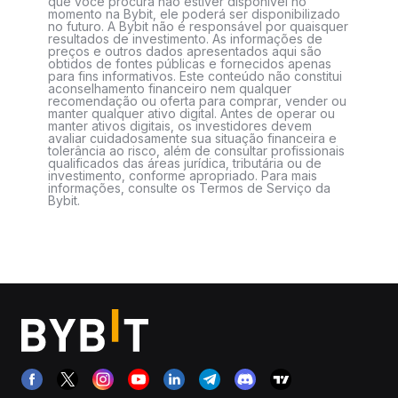
que você procura não estiver disponível no
momento na Bybit, ele poderá ser disponibilizado
no futuro. A Bybit não é responsável por quaisquer
resultados de investimento. As informações de
preços e outros dados apresentados aqui são
obtidos de fontes públicas e fornecidos apenas
para fins informativos. Este conteúdo não constitui
aconselhamento financeiro nem qualquer
recomendação ou oferta para comprar, vender ou
manter qualquer ativo digital. Antes de operar ou
manter ativos digitais, os investidores devem
avaliar cuidadosamente sua situação financeira e
tolerância ao risco, além de consultar profissionais
qualificados das áreas jurídica, tributária ou de
investimento, conforme apropriado. Para mais
informações, consulte os Termos de Serviço da
Bybit.