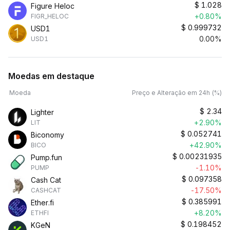
$
1.028
Figure Heloc
+0.80%
FIGR_HELOC
$
0.999732
USD1
0.00%
USD1
Moedas em destaque
Moeda
Preço e Alteração em 24h (%)
$
2.34
Lighter
+2.90%
LIT
$
0.052741
Biconomy
+42.90%
BICO
$
0.00231935
Pump.fun
-1.10%
PUMP
$
0.097358
Cash Cat
-17.50%
CASHCAT
$
0.385991
Ether.fi
+8.20%
ETHFI
$
0.198452
KGeN