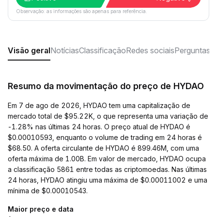
Observação: as informações são apenas para referência.
Visão geral
Notícias
Classificação
Redes sociais
Perguntas f
Resumo da movimentação do preço de HYDAO
Em 7 de ago de 2026, HYDAO tem uma capitalização de
mercado total de $95.22K, o que representa uma variação de
-1.28% nas últimas 24 horas. O preço atual de HYDAO é
$0.00010593, enquanto o volume de trading em 24 horas é
$68.50. A oferta circulante de HYDAO é 899.46M, com uma
oferta máxima de 1.00B. Em valor de mercado, HYDAO ocupa
a classificação 5861 entre todas as criptomoedas. Nas últimas
24 horas, HYDAO atingiu uma máxima de $0.00011002 e uma
mínima de $0.00010543.
Maior preço e data