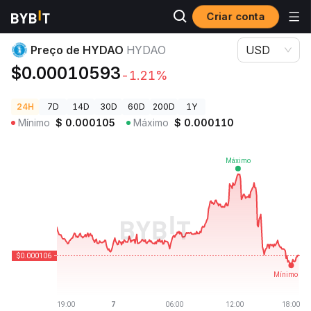
Criar conta
Preços de Criptomoedas
Preço de HYDAO HYDAO
Preço de HYDAO
HYDAO
USD
$0.00010593
-1.21%
24H
7D
14D
30D
60D
200D
1Y
Mínimo
$
0.000105
Máximo
$
0.000110