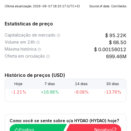
Última atualização: 2026-08-07 18:20:17
(UTC+0)
Source of data: CoinGecko
Estatisticas de preço
Capitalização de mercado
95.22K
Volume em 24h
68.50
Máxima histórica
0.00156012
Oferta em circulação
899.46M
Histórico de preços (USD)
Hoje
7 dias
14 dias
30 dias
-1.21%
+16.98%
-6.08%
-13.76%
Como você se sente sobre o/a HYDAO (HYDAO) hoje?
Positivo
Negativo