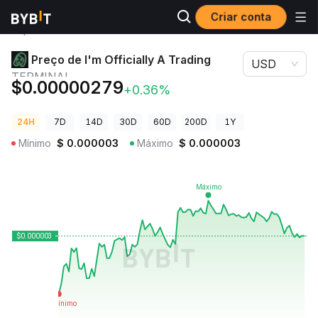
Criar conta
Preços de
Preço de I'm Officially A Trading
Criptomoedas
TERMINAL
Preço de I'm Officially A Trading
USD
TERMINAL
$0.00000279
+0.36%
24H
7D
14D
30D
60D
200D
1Y
Mínimo
$
0.000003
Máximo
$
0.000003