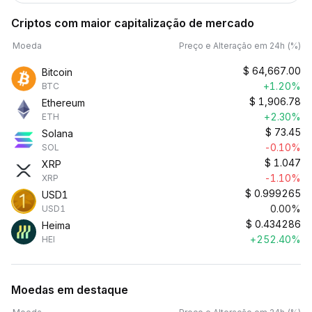
Criptos com maior capitalização de mercado
Moeda
Preço e Alteração em 24h (%)
$
64,667.00
Bitcoin
+1.20%
BTC
$
1,906.78
Ethereum
+2.30%
ETH
$
73.45
Solana
-0.10%
SOL
$
1.047
XRP
-1.10%
XRP
$
0.999265
USD1
0.00%
USD1
$
0.434286
Heima
+252.40%
HEI
Moedas em destaque