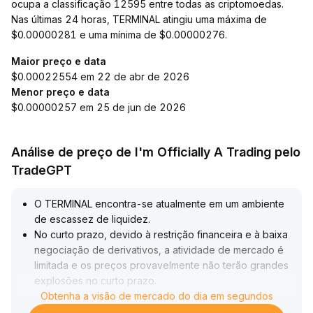
ocupa a classificação 12595 entre todas as criptomoedas.
Nas últimas 24 horas, TERMINAL atingiu uma máxima de
$0.00000281 e uma mínima de $0.00000276.
Maior preço e data
$0.00022554 em 22 de abr de 2026
Menor preço e data
$0.00000257 em 25 de jun de 2026
Análise de preço de I'm Officially A Trading pelo
TradeGPT
O TERMINAL encontra-se atualmente em um ambiente
de escassez de liquidez
.
No curto prazo, devido à restrição financeira e à baixa
negociação de derivativos, a atividade de mercado é
limitada e os preços provavelmente não terão grandes
explosões no curto prazo
.
Recomenda-se que os investidores mantenham baixa
Obtenha a visão de mercado do dia em segundos
alavancagem e controlem suas posições
.