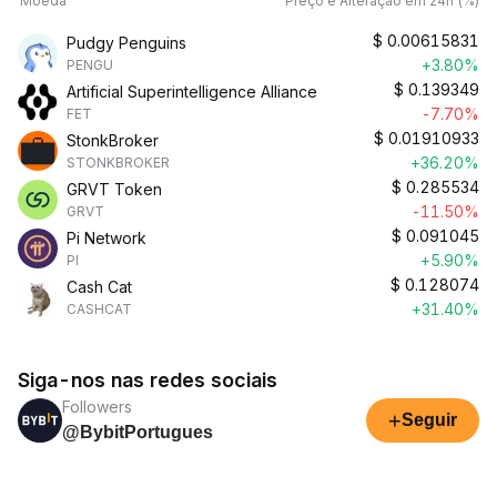
Moeda
Preço e Alteração em 24h (%)
$
0.00615831
Pudgy Penguins
+3.80%
PENGU
$
0.139349
Artificial Superintelligence Alliance
-7.70%
FET
$
0.01910933
StonkBroker
+36.20%
STONKBROKER
$
0.285534
GRVT Token
-11.50%
GRVT
$
0.091045
Pi Network
+5.90%
PI
$
0.128074
Cash Cat
+31.40%
CASHCAT
Siga-nos nas redes sociais
Followers
+
Seguir
@BybitPortugues