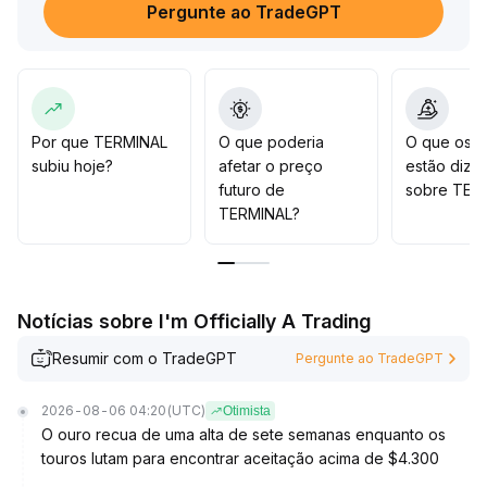
Pergunte ao TradeGPT
Embora já existam sinais iniciais de recuperação do
mercado e o indicador Z-Score tenha se tornado
positivo, o fundo ainda não está confirmado, sendo
prudente evitar otimismo precoce
.
No médio e longo prazo, a expansão moderada
liderada pelo mercado à vista do Bitcoin estabelece
Por que TERMINAL
O que poderia
O que os t
uma base saudável para o setor
.
subiu hoje?
afetar o preço
estão dize
O TERMINAL, devido à sua natureza de plataforma de
futuro de
sobre TER
dados, tende a se beneficiar do aumento na demanda
TERMINAL?
por alocação de ativos e pode ser posicionado de
forma moderada durante as correções técnicas, com
atenção especial ao suporte na faixa de 204-220
.
Notícias sobre I'm Officially A Trading
Resumir com o TradeGPT
Pergunte ao TradeGPT
2026-08-06 04:20
(UTC)
Otimista
O ouro recua de uma alta de sete semanas enquanto os
touros lutam para encontrar aceitação acima de $4.300