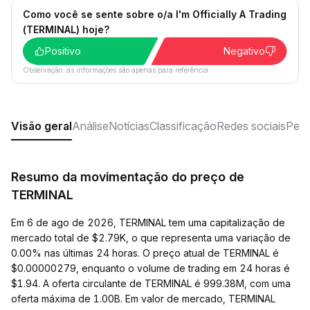
Como você se sente sobre o/a I'm Officially A Trading
(TERMINAL) hoje?
Positivo
Negativo
Observação: as informações são apenas para referência.
Visão geral
Análise
Notícias
Classificação
Redes sociais
Perg
Resumo da movimentação do preço de
TERMINAL
Em 6 de ago de 2026, TERMINAL tem uma capitalização de
mercado total de $2.79K, o que representa uma variação de
0.00% nas últimas 24 horas. O preço atual de TERMINAL é
$0.00000279, enquanto o volume de trading em 24 horas é
$1.94. A oferta circulante de TERMINAL é 999.38M, com uma
oferta máxima de 1.00B. Em valor de mercado, TERMINAL