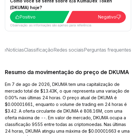
Como você se sente sobre o/a KumaDex Token
(DKUMA) hoje?
Positivo
Negativo
Observação: as informações são apenas para referência.
ise
Notícias
Classificação
Redes sociais
Perguntas frequentes
Resumo da movimentação do preço de DKUMA
Em 7 de ago de 2026, DKUMA tem uma capitalização de
mercado total de $13.43K, o que representa uma variação de
0.00% nas últimas 24 horas. O preço atual de DKUMA é
$0.00001661, enquanto o volume de trading em 24 horas é
$3.42. A oferta circulante de DKUMA é 808.16M, com uma
oferta máxima de --. Em valor de mercado, DKUMA ocupa a
classificação 9555 entre todas as criptomoedas. Nas últimas
24 horas, DKUMA atingiu uma máxima de $0.00001663 e uma