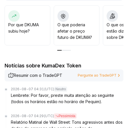
somente após o rompimento válido da resistência em
3,00 com confirmado aumento de volume considerar
expandir a posição
.
Oportunidades estruturais exigem monitoramento
Por que DKUMA
O que poderia
O que os t
próximo de sinais macroeconômicos e de fluxo de
subiu hoje?
afetar o preço
estão dize
capital, sendo essencial cautela para evitar riscos de
futuro de DKUMA?
sobre DKU
compra em topo
.
Notícias sobre KumaDex Token
Resumir com o TradeGPT
Pergunte ao TradeGPT
2026-08-07 04:31
(UTC)
Neutro
Lembrete: Por favor, preste muita atenção ao seguinte
(todos os horários estão no horário de Pequim).
2026-08-07 04:29
(UTC)
Pessimista
Relatório Matinal de Wall Street: Tons agressivos antes dos