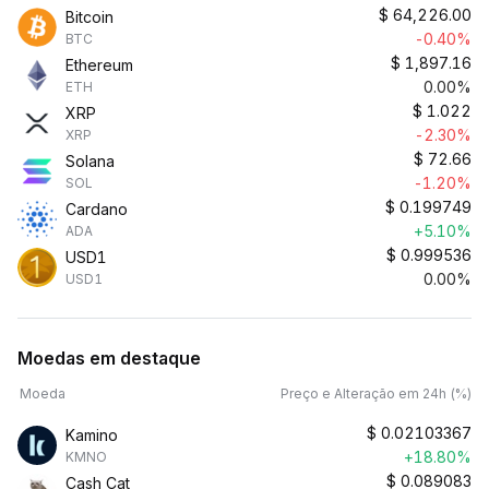
$
64,226.00
Bitcoin
-0.40%
BTC
$
1,897.16
Ethereum
0.00%
ETH
$
1.022
XRP
-2.30%
XRP
$
72.66
Solana
-1.20%
SOL
$
0.199749
Cardano
+5.10%
ADA
$
0.999536
USD1
0.00%
USD1
Moedas em destaque
Moeda
Preço e Alteração em 24h (%)
$
0.02103367
Kamino
+18.80%
KMNO
$
0.089083
Cash Cat