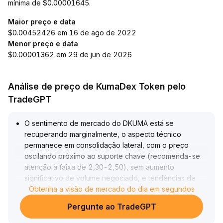
mínima de $0.00001645.
Maior preço e data
$0.00452426 em 16 de ago de 2022
Menor preço e data
$0.00001362 em 29 de jun de 2026
Análise de preço de KumaDex Token pelo
TradeGPT
O sentimento de mercado do DKUMA está se
recuperando marginalmente, o aspecto técnico
permanece em consolidação lateral, com o preço
oscilando próximo ao suporte chave (recomenda-se
atenção à faixa de 2,30-2,50), sem aumento
significativo de volume negociado, e tendências de
curto prazo ainda incertas
Obtenha a visão de mercado do dia em segundos
.
Recomenda-se aos operadores de curto prazo testar
Pergunte ao TradeGPT
pequenas posições na zona de suporte, controlando
rigorosamente o risco com ordens de stop loss;