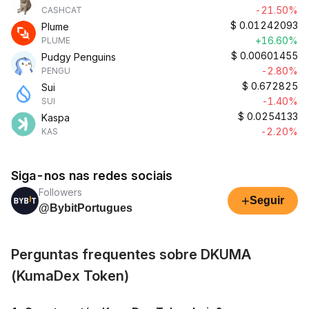
-21.50%
CASHCAT
$
0.01242093
Plume
+16.60%
PLUME
$
0.00601455
Pudgy Penguins
-2.80%
PENGU
$
0.672825
Sui
-1.40%
SUI
$
0.0254133
Kaspa
-2.20%
KAS
Siga-nos nas redes sociais
Followers
+
Seguir
@BybitPortugues
Perguntas frequentes sobre DKUMA
(KumaDex Token)