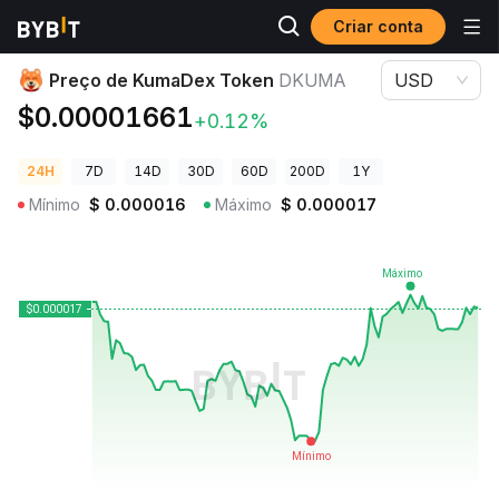
Criar conta
Preços de Criptomoedas
Preço de KumaDex Token DKUMA
Preço de KumaDex Token
DKUMA
USD
$0.00001661
+0.12%
24H
7D
14D
30D
60D
200D
1Y
Mínimo
$
0.000016
Máximo
$
0.000017