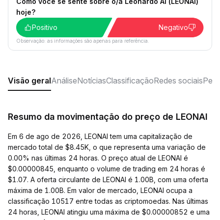
Como você se sente sobre o/a Leonardo AI (LEONAI)
hoje?
Positivo
Negativo
Observação: as informações são apenas para referência.
Visão geral
Análise
Notícias
Classificação
Redes sociais
Perg
Resumo da movimentação do preço de LEONAI
Em 6 de ago de 2026, LEONAI tem uma capitalização de
mercado total de $8.45K, o que representa uma variação de
0.00% nas últimas 24 horas. O preço atual de LEONAI é
$0.00000845, enquanto o volume de trading em 24 horas é
$1.07. A oferta circulante de LEONAI é 1.00B, com uma oferta
máxima de 1.00B. Em valor de mercado, LEONAI ocupa a
classificação 10517 entre todas as criptomoedas. Nas últimas
24 horas, LEONAI atingiu uma máxima de $0.00000852 e uma