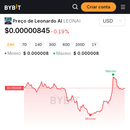
Criar conta
Preços de Criptomoedas
Preço de Leonardo AI LEONAI
Preço de Leonardo AI
LEONAI
USD
$0.00000845
-0.19%
24H
7D
14D
30D
60D
200D
1Y
Mínimo
$
0.000008
Máximo
$
0.000008