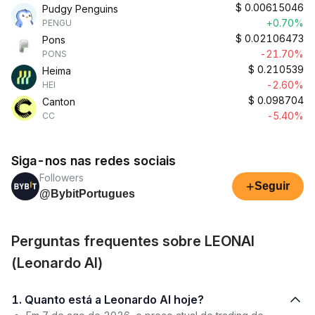
$
0.00615046
Pudgy Penguins
+0.70%
PENGU
$
0.02106473
Pons
-21.70%
PONS
$
0.210539
Heima
-2.60%
HEI
$
0.098704
Canton
-5.40%
CC
Siga-nos nas redes sociais
Followers
+
Seguir
@BybitPortugues
Perguntas frequentes sobre LEONAI
(Leonardo AI)
1. Quanto está a Leonardo AI hoje?