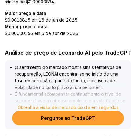
mínima de $0.00000834.
Maior preço e data
$0.0018815 em 16 de jan de 2025
Menor preço e data
$0.00000556 em 6 de abr de 2025
Análise de preço de Leonardo AI pelo TradeGPT
O sentimento do mercado mostra sinais tentativos de
recuperação, LEONAI encontra-se no início de uma
fase de correção a partir do fundo, mas riscos de
volatilidade no curto prazo ainda persistem
.
É fundamental acompanhar continuamente o nível de
suporte-chave atual; caso o volume e a volatilidade se
combinem de forma efetiva, o preço pode romper o
Obtenha a visão de mercado do dia em segundos
intervalo atual, mirando a faixa de 6,50-7,10
.
Pergunte ao TradeGPT
Recomenda-se: stop loss rigoroso, controle de
posição e manter cautela antes da confirmação de
reversão
.