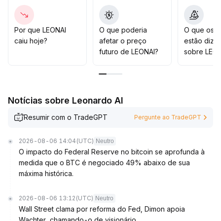
Posições compradas podem ser ajustadas
moderadamente, mas caso haja divergência entre
volume e preço ou rompimentos falsos, reduza a
Por que LEONAI
O que poderia
O que os t
exposição com rapidez em altas
.
caiu hoje?
afetar o preço
estão dize
futuro de LEONAI?
sobre LEO
Notícias sobre Leonardo AI
Resumir com o TradeGPT
Pergunte ao TradeGPT
2026-08-06 14:04
(UTC)
Neutro
O impacto do Federal Reserve no bitcoin se aprofunda à
medida que o BTC é negociado 49% abaixo de sua
máxima histórica.
2026-08-06 13:12
(UTC)
Neutro
Wall Street clama por reforma do Fed, Dimon apoia
Wachter, chamando-o de visionário