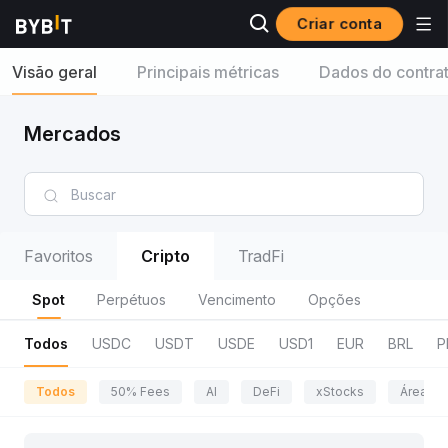
Criar conta
Visão geral
Principais métricas
Dados do contra
Mercados
Favoritos
Cripto
TradFi
Spot
Perpétuos
Vencimento
Opções
Todos
USDC
USDT
USDE
USD1
EUR
BRL
P
Todos
50% Fees
AI
DeFi
xStocks
Área da