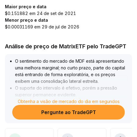
Maior preço e data
$0.151882 em 24 de set de 2021
Menor preço e data
$0.00031169 em 29 de jul de 2026
Análise de preço de MatrixETF pelo TradeGPT
O sentimento do mercado de MDF está apresentando
uma melhora marginal; no curto prazo, parte do capital
está entrando de forma exploratória, e os preços
exibem uma consolidação lateral estreita
.
O suporte do intervalo é efetivo, porém a pressão
superior permanece evidente
.
Com base na estrutura do gráfico e no desempenho do
Obtenha a visão de mercado do dia em segundos
volume de negociação, recomenda-se que estratégias
Pergunte ao TradeGPT
de curto prazo sejam focadas em posições leves em
áreas de suporte-chave (por exemplo, regiões de
baixa recentes), com o objetivo voltado à zona de
resistência dos picos anteriores; caso haja um