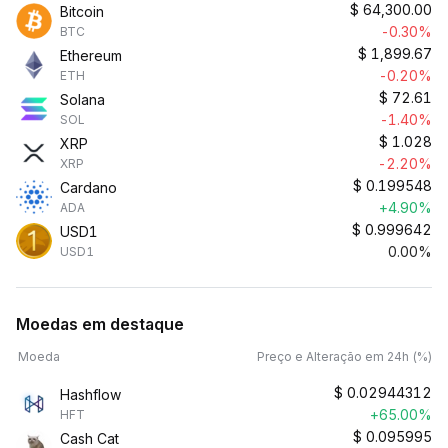
$
64,300.00
Bitcoin
-0.30%
BTC
$
1,899.67
Ethereum
-0.20%
ETH
$
72.61
Solana
-1.40%
SOL
$
1.028
XRP
-2.20%
XRP
$
0.199548
Cardano
+4.90%
ADA
$
0.999642
USD1
0.00%
USD1
Moedas em destaque
Moeda
Preço e Alteração em 24h (%)
$
0.02944312
Hashflow
+65.00%
HFT
$
0.095995
Cash Cat