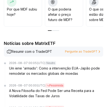
rompimento com aumento de volume, pode-se
aumentar a exposição gradualmente
.
Por que MDF subiu
O que poderia
O que os t
A tendência geral ainda não está clara, sendo
hoje?
afetar o preço
estão dize
necessário um rigoroso controle de exposição ao
futuro de MDF?
sobre MDF
risco, com execução estrita de stop gain e stop loss
para prevenir riscos de correção
.
Recomenda-se aguardar uma direção clara do
mercado antes de ampliar o risco
.
Notícias sobre MatrixETF
Resumir com o TradeGPT
Pergunte ao TradeGPT
2026-08-07 00:05
(UTC)
Neutro
Um iene 'armado': Como a intervenção EUA-Japão pode
remodelar os mercados globais de moedas
2026-08-07 00:00
(UTC)
Pessimista
A Nova Filosofia do Fed Pode Ser uma Receita para a
Volatilidade das Taxas de Juros