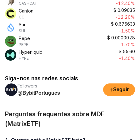
-12.40%
CASHCAT
$
0.09035
Canton
-12.20%
CC
$
0.675633
Sui
-1.50%
SUI
$
0.0000028
Pepe
-1.70%
PEPE
$
55.60
Hyperliquid
-1.40%
HYPE
Siga-nos nas redes sociais
Followers
+
Seguir
@BybitPortugues
Perguntas frequentes sobre MDF
(MatrixETF)