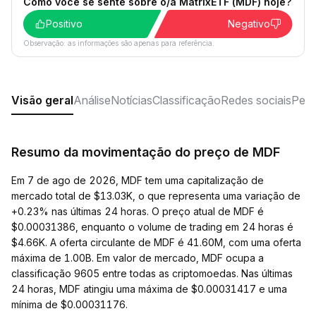
Como você se sente sobre o/a MatrixETF (MDF) hoje?
Positivo
Negativo
Observação: as informações são apenas para referência.
Visão geral
Análise
Notícias
Classificação
Redes sociais
Perg
Resumo da movimentação do preço de MDF
Em 7 de ago de 2026, MDF tem uma capitalização de
mercado total de $13.03K, o que representa uma variação de
+0.23% nas últimas 24 horas. O preço atual de MDF é
$0.00031386, enquanto o volume de trading em 24 horas é
$4.66K. A oferta circulante de MDF é 41.60M, com uma oferta
máxima de 1.00B. Em valor de mercado, MDF ocupa a
classificação 9605 entre todas as criptomoedas. Nas últimas
24 horas, MDF atingiu uma máxima de $0.00031417 e uma
mínima de $0.00031176.