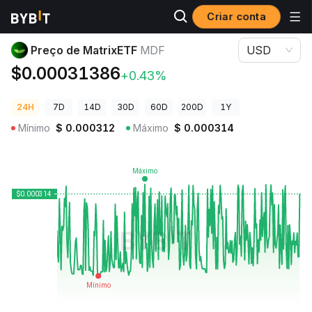
Criar conta
Preços de Criptomoedas
Preço de MatrixETF MDF
Preço de MatrixETF
MDF
USD
$0.00031386
+0.43%
24H
7D
14D
30D
60D
200D
1Y
Mínimo
$
0.000312
Máximo
$
0.000314