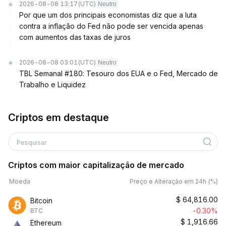
2026-08-08 13:17
(UTC)
Neutro
Por que um dos principais economistas diz que a luta
contra a inflação do Fed não pode ser vencida apenas
com aumentos das taxas de juros
2026-08-08 03:01
(UTC)
Neutro
TBL Semanal #180: Tesouro dos EUA e o Fed, Mercado de
Trabalho e Liquidez
Criptos em destaque
Pesquisar
Criptos com maior capitalização de mercado
Moeda
Preço e Alteração em 24h (%)
$
64,816.00
Bitcoin
-0.30%
BTC
$
1,916.66
Ethereum