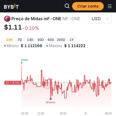
Criar conta
Preços de Criptomoedas
Preço de Midas mF-ONE MF-ONE
Preço de Midas mF-ONE
MF-ONE
USD
$1.11
-0.10%
24H
7D
14D
30D
60D
200D
1Y
Mínimo
$
1.112166
Máximo
$
1.114222