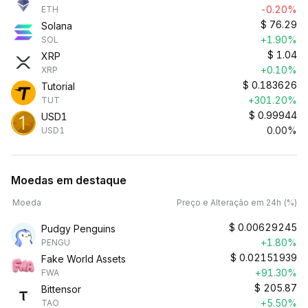
-0.20%
ETH
$
76.29
Solana
+1.90%
SOL
$
1.04
XRP
+0.10%
XRP
$
0.183626
Tutorial
+301.20%
TUT
$
0.99944
USD1
0.00%
USD1
Moedas em destaque
Moeda
Preço e Alteração em 24h (%)
$
0.00629245
Pudgy Penguins
+1.80%
PENGU
$
0.02151939
Fake World Assets
+91.30%
FWA
$
205.87
Bittensor
+5.50%
TAO