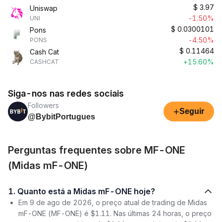
$
3.97
Uniswap
-1.50%
UNI
$
0.0300101
Pons
-4.50%
PONS
$
0.11464
Cash Cat
+15.60%
CASHCAT
Siga-nos nas redes sociais
Followers
+
Seguir
@BybitPortugues
Perguntas frequentes sobre MF-ONE
(Midas mF-ONE)
1. Quanto está a Midas mF-ONE hoje?
Em 9 de ago de 2026, o preço atual de trading de Midas
mF-ONE (MF-ONE) é $1.11. Nas últimas 24 horas, o preço