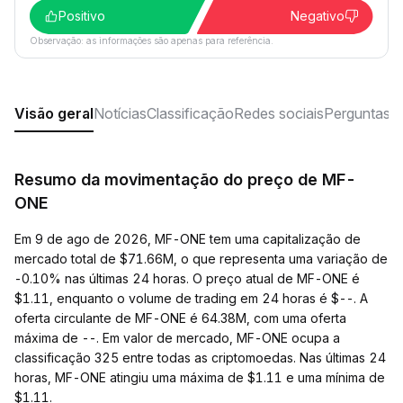
Positivo
Negativo
Observação: as informações são apenas para referência.
Visão geral
Notícias
Classificação
Redes sociais
Perguntas f
Resumo da movimentação do preço de MF-
ONE
Em 9 de ago de 2026, MF-ONE tem uma capitalização de
mercado total de $71.66M, o que representa uma variação de
-0.10% nas últimas 24 horas. O preço atual de MF-ONE é
$1.11, enquanto o volume de trading em 24 horas é $--. A
oferta circulante de MF-ONE é 64.38M, com uma oferta
máxima de --. Em valor de mercado, MF-ONE ocupa a
classificação 325 entre todas as criptomoedas. Nas últimas 24
horas, MF-ONE atingiu uma máxima de $1.11 e uma mínima de
$1.11.