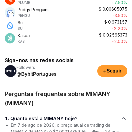
+7.50%
PLUME
$
0.00605075
Pudgy Penguins
-3.50%
PENGU
$
0.673157
Sui
-2.20%
SUI
$
0.02565373
Kaspa
-2.00%
KAS
Siga-nos nas redes sociais
Followers
+
Seguir
@BybitPortugues
Perguntas frequentes sobre MIMANY
(MIMANY)
1. Quanto está a MIMANY hoje?
Em 7 de ago de 2026, o preço atual de trading de
MIMANY (MIMANY) é $0.00014359. Nas últimas 24 horas,