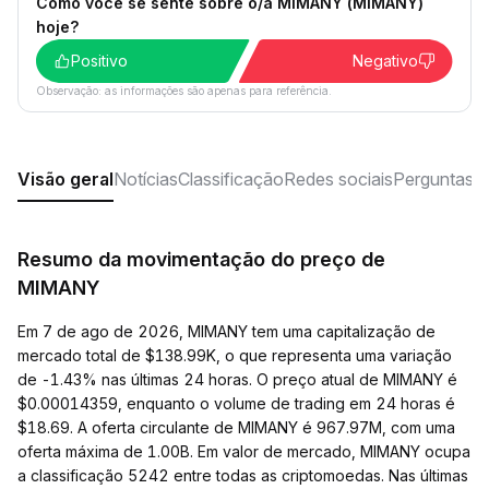
Como você se sente sobre o/a MIMANY (MIMANY)
hoje?
Positivo
Negativo
Observação: as informações são apenas para referência.
Visão geral
Notícias
Classificação
Redes sociais
Perguntas f
Resumo da movimentação do preço de
MIMANY
Em 7 de ago de 2026, MIMANY tem uma capitalização de
mercado total de $138.99K, o que representa uma variação
de -1.43% nas últimas 24 horas. O preço atual de MIMANY é
$0.00014359, enquanto o volume de trading em 24 horas é
$18.69. A oferta circulante de MIMANY é 967.97M, com uma
oferta máxima de 1.00B. Em valor de mercado, MIMANY ocupa
a classificação 5242 entre todas as criptomoedas. Nas últimas