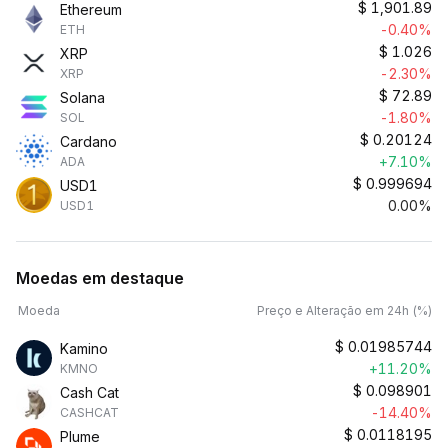
$
1,901.89
Ethereum
-0.40%
ETH
$
1.026
XRP
-2.30%
XRP
$
72.89
Solana
-1.80%
SOL
$
0.20124
Cardano
+7.10%
ADA
$
0.999694
USD1
0.00%
USD1
Moedas em destaque
Moeda
Preço e Alteração em 24h (%)
$
0.01985744
Kamino
+11.20%
KMNO
$
0.098901
Cash Cat
-14.40%
CASHCAT
$
0.0118195
Plume