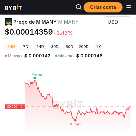
Criar conta
Preços de Criptomoedas
Preço de MIMANY MIMANY
Preço de MIMANY
MIMANY
USD
$0.00014359
-1.43%
24H
7D
14D
30D
60D
200D
1Y
Mínimo
$
0.000142
Máximo
$
0.000146