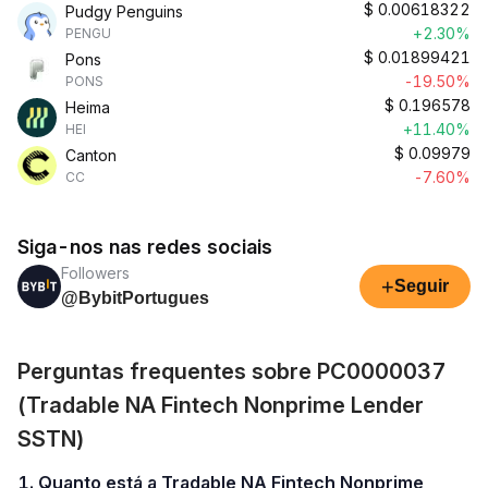
$
0.00618322
Pudgy Penguins
+2.30%
PENGU
$
0.01899421
Pons
-19.50%
PONS
$
0.196578
Heima
+11.40%
HEI
$
0.09979
Canton
-7.60%
CC
Siga-nos nas redes sociais
Followers
+
Seguir
@BybitPortugues
Perguntas frequentes sobre PC0000037
(Tradable NA Fintech Nonprime Lender
SSTN)
1. Quanto está a Tradable NA Fintech Nonprime