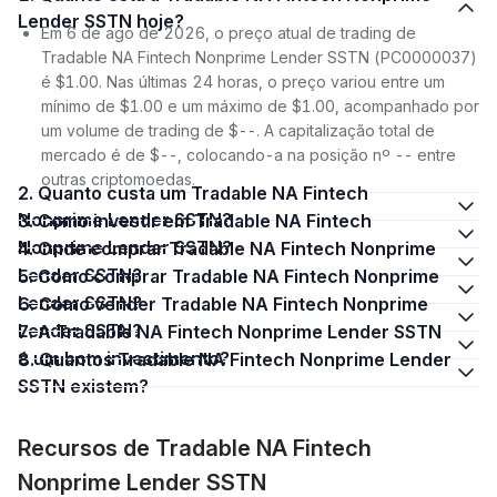
Lender SSTN hoje?
Em 6 de ago de 2026, o preço atual de trading de
Tradable NA Fintech Nonprime Lender SSTN (PC0000037)
é $1.00. Nas últimas 24 horas, o preço variou entre um
mínimo de $1.00 e um máximo de $1.00, acompanhado por
um volume de trading de $--. A capitalização total de
mercado é de $--, colocando-a na posição nº -- entre
outras criptomoedas.
2. Quanto custa um Tradable NA Fintech
Nonprime Lender SSTN?
3. Como investir em Tradable NA Fintech
Nonprime Lender SSTN?
4. Onde comprar Tradable NA Fintech Nonprime
Lender SSTN?
5. Como comprar Tradable NA Fintech Nonprime
Lender SSTN?
6. Como vender Tradable NA Fintech Nonprime
Lender SSTN?
7. A Tradable NA Fintech Nonprime Lender SSTN
é um bom investimento?
8. Quantos Tradable NA Fintech Nonprime Lender
SSTN existem?
Recursos de Tradable NA Fintech
Nonprime Lender SSTN