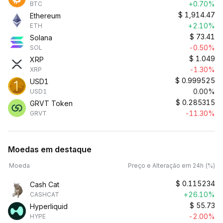
+0.70%
BTC
$
1,914.47
Ethereum
+2.10%
ETH
$
73.41
Solana
-0.50%
SOL
$
1.049
XRP
-1.30%
XRP
$
0.999525
USD1
0.00%
USD1
$
0.285315
GRVT Token
-11.30%
GRVT
Moedas em destaque
Moeda
Preço e Alteração em 24h (%)
$
0.115234
Cash Cat
+26.10%
CASHCAT
$
55.73
Hyperliquid
-2.00%
HYPE