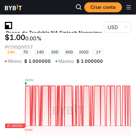
Criar conta
Preços de
Preço de Tradable NA Fintech Nonprime Lender
Criptomoedas
SSTN PC0000037
USD
Preço de Tradable NA Fintech Nonprime
$1.00
0.00%
Lender SSTN
PC0000037
24H
7D
14D
30D
60D
200D
1Y
Mínimo
$
1.000000
Máximo
$
1.000000