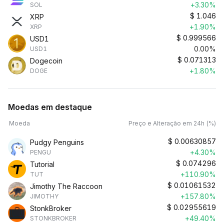
+3.30%
SOL
$
1.046
XRP
+1.90%
XRP
$
0.999566
USD1
0.00%
USD1
$
0.071313
Dogecoin
+1.80%
DOGE
Moedas em destaque
Moeda
Preço e Alteração em 24h (%)
$
0.00630857
Pudgy Penguins
+4.30%
PENGU
$
0.074296
Tutorial
+110.90%
TUT
$
0.01061532
Jimothy The Raccoon
+157.80%
JIMOTHY
$
0.02955619
StonkBroker
+49.40%
STONKBROKER