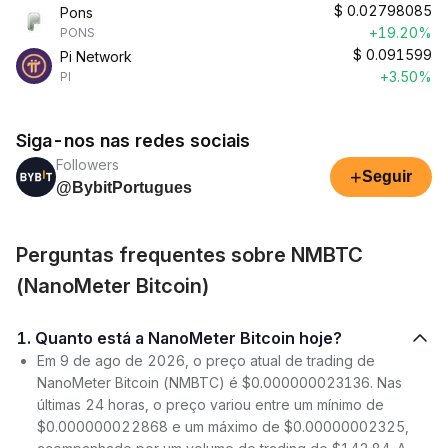
$
0.02798085
Pons
+19.20%
PONS
$
0.091599
Pi Network
+3.50%
PI
Siga-nos nas redes sociais
Followers
+
Seguir
@BybitPortugues
Perguntas frequentes sobre NMBTC
(NanoMeter Bitcoin)
1. Quanto está a NanoMeter Bitcoin hoje?
Em 9 de ago de 2026, o preço atual de trading de
NanoMeter Bitcoin (NMBTC) é $0.000000023136. Nas
últimas 24 horas, o preço variou entre um mínimo de
$0.000000022868 e um máximo de $0.00000002325,