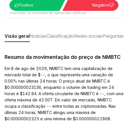
Positivo
Negativo
Observação: as informações são apenas para referência.
Visão geral
Notícias
Classificação
Redes sociais
Perguntas f
Resumo da movimentação do preço de NMBTC
Em 8 de ago de 2026, NMBTC tem uma capitalização de
mercado total de $--, o que representa uma variação de
0.00% nas últimas 24 horas. O preço atual de NMBTC é
$0.000000023136, enquanto o volume de trading em 24
horas é $142.84. A oferta circulante de NMBTC é --, com uma
oferta máxima de 42.00T. Em valor de mercado, NMBTC
ocupa a classificação -- entre todas as criptomoedas. Nas
últimas 24 horas, NMBTC atingiu uma máxima de
$0.00000002325 e uma mínima de $0.000000022868.