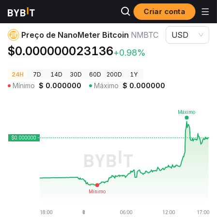
Criar conta
Preços de Criptomoedas
Preço de NanoMeter Bitcoin NMBTC
Preço de NanoMeter Bitcoin
NMBTC
USD
$0.000000023136
+0.98%
24H
7D
14D
30D
60D
200D
1Y
Mínimo
$
0.000000
Máximo
$
0.000000