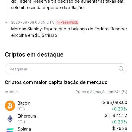
do Federal Reserve": a decisão de aumentar as taxas em
setembro ainda depende da inflação.
2026-08-08 00:25
(UTC)
Pessimista
Morgan Stanley: Espera que o balanço do Federal Reserve
encolha em $1,5 trilhão
Criptos em destaque
Pesquisar
Criptos com maior capitalização de mercado
Moeda
Preço e Alteração em 24h (%)
$
65,088.00
Bitcoin
+0.20%
BTC
$
1,924.12
Ethereum
+0.20%
ETH
$
76.36
Solana