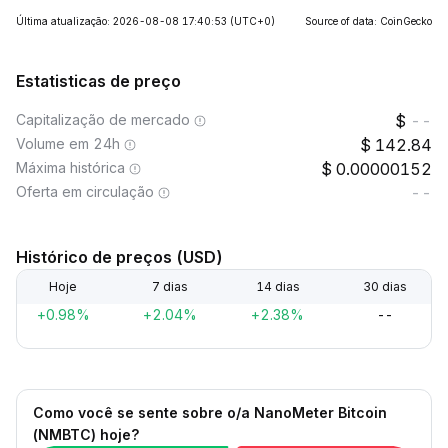
Última atualização: 2026-08-08 17:40:53
(UTC+0)
Source of data: CoinGecko
Estatisticas de preço
Capitalização de mercado
--
Volume em 24h
142.84
Máxima histórica
0.00000152
Oferta em circulação
--
Histórico de preços (USD)
Hoje
7 dias
14 dias
30 dias
+0.98%
+2.04%
+2.38%
--
Como você se sente sobre o/a NanoMeter Bitcoin
(NMBTC) hoje?