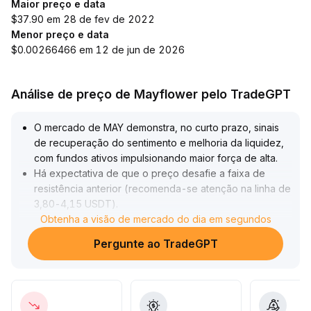
Maior preço e data
$37.90 em 28 de fev de 2022
Menor preço e data
$0.00266466 em 12 de jun de 2026
Análise de preço de Mayflower pelo TradeGPT
O mercado de MAY demonstra, no curto prazo, sinais
de recuperação do sentimento e melhoria da liquidez,
com fundos ativos impulsionando maior força de alta
.
Há expectativa de que o preço desafie a faixa de
resistência anterior (recomenda-se atenção na linha de
3,80-4,15 USDT)
.
Entretanto, tanto o volume de negociação macro
Obtenha a visão de mercado do dia em segundos
quanto os dados de taxas de transação não mostraram
Pergunte ao TradeGPT
recuperação significativa, indicando que a atividade
geral do mercado ainda é baixa e os fundamentos do
mercado em alta não estão consolidados
.
Recomenda-se operar o rebote no curto prazo, mas
manter cautela máxima para posições de médio e longo