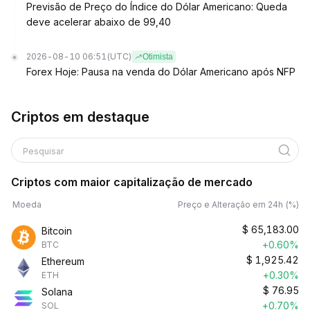
Previsão de Preço do Índice do Dólar Americano: Queda
deve acelerar abaixo de 99,40
2026-08-10 06:51
(UTC)
Otimista
Forex Hoje: Pausa na venda do Dólar Americano após NFP
Criptos em destaque
Pesquisar
Criptos com maior capitalização de mercado
Moeda
Preço e Alteração em 24h (%)
$
65,183.00
Bitcoin
+0.60%
BTC
$
1,925.42
Ethereum
+0.30%
ETH
$
76.95
Solana
+0.70%
SOL