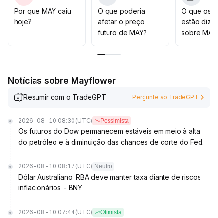
prazo, controlando rigorosamente a exposição e
Por que MAY caiu
O que poderia
O que os t
atentos ao risco de reversão de sentimento e nova
hoje?
afetar o preço
estão dize
queda
.
futuro de MAY?
sobre MAY
Notícias sobre Mayflower
Resumir com o TradeGPT
Pergunte ao TradeGPT
2026-08-10 08:30
(UTC)
Pessimista
Os futuros do Dow permanecem estáveis em meio à alta
do petróleo e à diminuição das chances de corte do Fed.
2026-08-10 08:17
(UTC)
Neutro
Dólar Australiano: RBA deve manter taxa diante de riscos
inflacionários - BNY
2026-08-10 07:44
(UTC)
Otimista