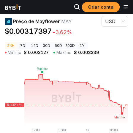
Criar conta
Preços de Criptomoedas
Preço de Mayflower MAY
Preço de Mayflower
MAY
USD
$0.00317397
-3.62%
24H
7D
14D
30D
60D
200D
1Y
Mínimo
$
0.003127
Máximo
$
0.003339