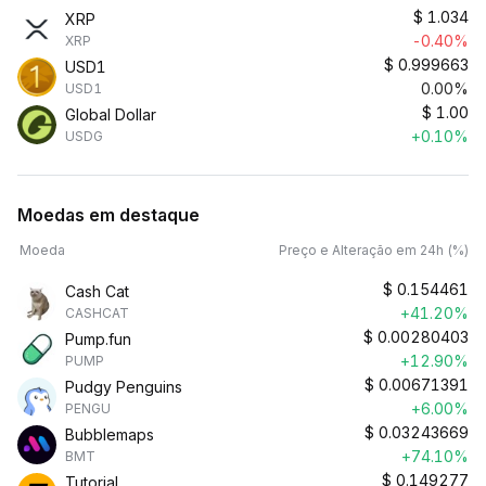
$
1.034
XRP
-0.40%
XRP
$
0.999663
USD1
0.00%
USD1
$
1.00
Global Dollar
+0.10%
USDG
Moedas em destaque
Moeda
Preço e Alteração em 24h (%)
$
0.154461
Cash Cat
+41.20%
CASHCAT
$
0.00280403
Pump.fun
+12.90%
PUMP
$
0.00671391
Pudgy Penguins
+6.00%
PENGU
$
0.03243669
Bubblemaps
+74.10%
BMT
$
0.149277
Tutorial