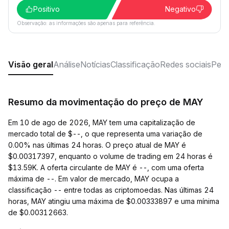
Positivo
Negativo
Observação: as informações são apenas para referência.
Visão geral
Análise
Notícias
Classificação
Redes sociais
Perg
Resumo da movimentação do preço de MAY
Em 10 de ago de 2026, MAY tem uma capitalização de
mercado total de $--, o que representa uma variação de
0.00% nas últimas 24 horas. O preço atual de MAY é
$0.00317397, enquanto o volume de trading em 24 horas é
$13.59K. A oferta circulante de MAY é --, com uma oferta
máxima de --. Em valor de mercado, MAY ocupa a
classificação -- entre todas as criptomoedas. Nas últimas 24
horas, MAY atingiu uma máxima de $0.00333897 e uma mínima
de $0.00312663.