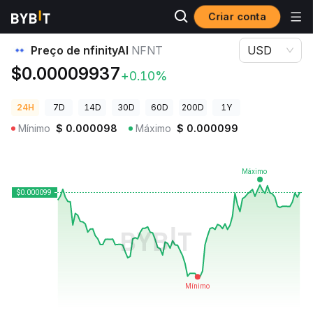
Criar conta
Preços de Criptomoedas
Preço de nfinityAI NFNT
Preço de nfinityAI
NFNT
USD
$0.00009937
+0.10%
24H
7D
14D
30D
60D
200D
1Y
Mínimo
$
0.000098
Máximo
$
0.000099