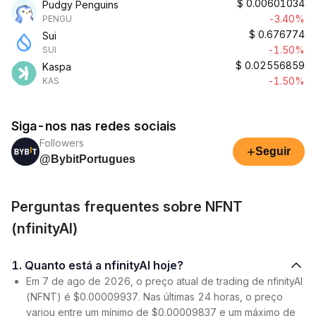
$
0.00601034
Pudgy Penguins
-3.40%
PENGU
$
0.676774
Sui
-1.50%
SUI
$
0.02556859
Kaspa
-1.50%
KAS
Siga-nos nas redes sociais
Followers
+
Seguir
@BybitPortugues
Perguntas frequentes sobre NFNT
(nfinityAI)
1. Quanto está a nfinityAI hoje?
Em 7 de ago de 2026, o preço atual de trading de nfinityAI
(NFNT) é $0.00009937. Nas últimas 24 horas, o preço
variou entre um mínimo de $0.00009837 e um máximo de