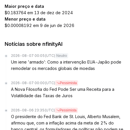
Maior preço e data
$0.183764 em 13 de dez de 2024
Menor preço e data
$0.00008192 em 9 de jun de 2026
Notícias sobre nfinityAI
2026-08-07 00:05
(UTC)
Neutro
Um iene 'armado': Como a intervenção EUA-Japão pode
remodelar os mercados globais de moedas
2026-08-07 00:00
(UTC)
Pessimista
A Nova Filosofia do Fed Pode Ser uma Receita para a
Volatilidade das Taxas de Juros
2026-08-06 23:35
(UTC)
Pessimista
O presidente do Fed Bank de St. Louis, Alberto Musalem,
afirmou que, com a inflação acima da meta de 2% do
banco central, os formuladores de políticas não podem se