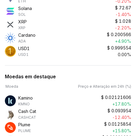
-0.20%
ETH
$
72.67
Solana
-1.40%
SOL
$
1.028
XRP
-2.20%
XRP
$
0.200566
Cardano
+4.90%
ADA
$
0.999554
USD1
0.00%
USD1
Moedas em destaque
Moeda
Preço e Alteração em 24h (%)
$
0.02121606
Kamino
+17.80%
KMNO
$
0.093954
Cash Cat
-12.40%
CASHCAT
$
0.0125854
Plume
+15.80%
PLUME