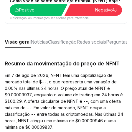
Como você se sente sobre o/a nfinityAI (NFNT) hoje?
Positivo
Negativo
Observação: as informações são apenas para referência.
Visão geral
Notícias
Classificação
Redes sociais
Perguntas f
Resumo da movimentação do preço de NFNT
Em 7 de ago de 2026, NFNT tem uma capitalização de
mercado total de $--, o que representa uma variação de
0.00% nas últimas 24 horas. O preço atual de NFNT é
$0.00009937, enquanto o volume de trading em 24 horas é
$100.29. A oferta circulante de NFNT é --, com uma oferta
máxima de --. Em valor de mercado, NFNT ocupa a
classificação -- entre todas as criptomoedas. Nas últimas 24
horas, NFNT atingiu uma máxima de $0.00009946 e uma
mínima de $0.00009837.