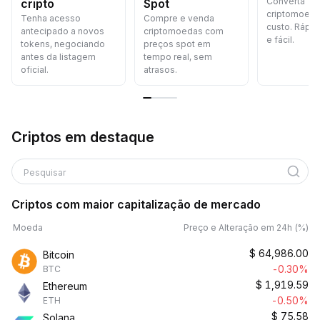
Converta
cripto
Spot
criptomoed
Tenha acesso
Compre e venda
custo. Rápid
antecipado a novos
criptomoedas com
e fácil.
tokens, negociando
preços spot em
antes da listagem
tempo real, sem
oficial.
atrasos.
Criptos em destaque
Pesquisar
Criptos com maior capitalização de mercado
Moeda
Preço e Alteração em 24h (%)
$
64,986.00
Bitcoin
-0.30%
BTC
$
1,919.59
Ethereum
-0.50%
ETH
$
75.58
Solana