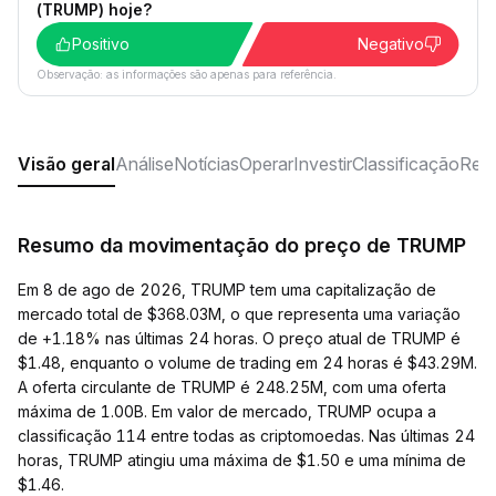
(TRUMP) hoje?
Positivo
Negativo
Observação: as informações são apenas para referência.
Visão geral
Análise
Notícias
Operar
Investir
Classificação
Rede
Resumo da movimentação do preço de TRUMP
Em 8 de ago de 2026, TRUMP tem uma capitalização de
mercado total de $368.03M, o que representa uma variação
de +1.18% nas últimas 24 horas. O preço atual de TRUMP é
$1.48, enquanto o volume de trading em 24 horas é $43.29M.
A oferta circulante de TRUMP é 248.25M, com uma oferta
máxima de 1.00B. Em valor de mercado, TRUMP ocupa a
classificação 114 entre todas as criptomoedas. Nas últimas 24
horas, TRUMP atingiu uma máxima de $1.50 e uma mínima de
$1.46.