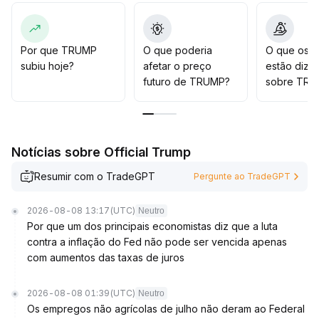
queda
.
As resistências a ser observadas situam-se entre US$
1,508 e US$ 1,53, sendo limitada a capacidade de
recuperação caso não ultrapasse esses níveis
.
Por que TRUMP
O que poderia
O que os t
O movimento especulativo de curto prazo é
subiu hoje?
afetar o preço
estão dize
incentivado por mídias sociais, tornando as oscilações
futuro de TRUMP?
sobre TRU
do preço em picos e aumentando o risco na operação
.
Recomenda-se que investidores mais conservadores
evitem zonas de alta volatilidade, fiquem atentos às
mudanças de políticas e liquidez
.
Notícias sobre Official Trump
Caso o suporte seja rompido, sugerimos reduzir
posições e aguardar por sinais regulatórios mais claros
Resumir com o TradeGPT
Pergunte ao TradeGPT
antes de entrar no mercado
.
2026-08-08 13:17
(UTC)
Neutro
Por que um dos principais economistas diz que a luta
contra a inflação do Fed não pode ser vencida apenas
com aumentos das taxas de juros
2026-08-08 01:39
(UTC)
Neutro
Os empregos não agrícolas de julho não deram ao Federal