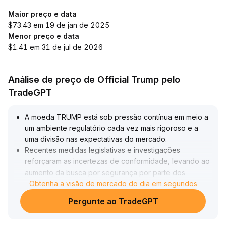
Maior preço e data
$73.43 em 19 de jan de 2025
Menor preço e data
$1.41 em 31 de jul de 2026
Análise de preço de Official Trump pelo
TradeGPT
A moeda TRUMP está sob pressão contínua em meio a
um ambiente regulatório cada vez mais rigoroso e a
uma divisão nas expectativas do mercado
.
Recentes medidas legislativas e investigações
reforçaram as incertezas de conformidade, levando ao
aumento da busca por segurança por parte dos
capitais e ampliando o risco de oscilações e correções
Obtenha a visão de mercado do dia em segundos
de preço no curto prazo
.
Pergunte ao TradeGPT
No aspecto técnico, US$ 1,406 é considerado um
suporte chave; se perdido, pode haver aceleração na