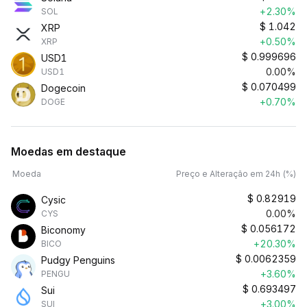
+2.30%
SOL
$
1.042
XRP
+0.50%
XRP
$
0.999696
USD1
0.00%
USD1
$
0.070499
Dogecoin
+0.70%
DOGE
Moedas em destaque
Moeda
Preço e Alteração em 24h (%)
$
0.82919
Cysic
0.00%
CYS
$
0.056172
Biconomy
+20.30%
BICO
$
0.0062359
Pudgy Penguins
+3.60%
PENGU
$
0.693497
Sui
+3.00%
SUI