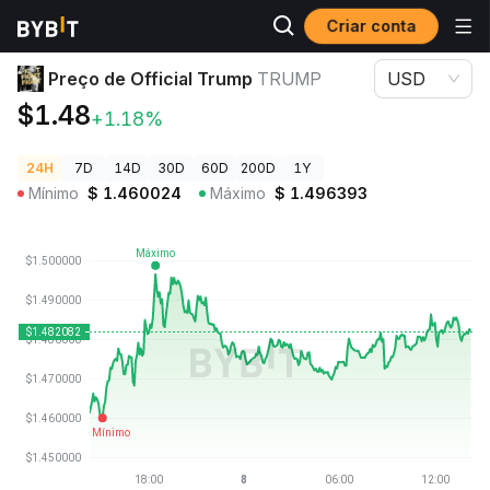
Criar conta
Preços de Criptomoedas
Preço de Official Trump TRUMP
Preço de Official Trump
TRUMP
USD
$1.48
+1.18%
24H
7D
14D
30D
60D
200D
1Y
Mínimo
$
1.460024
Máximo
$
1.496393