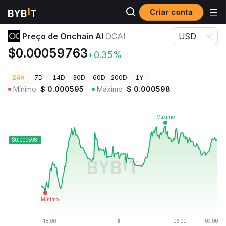
Criar conta
Preços de Criptomoedas
Preço de Onchain AI OCAI
Preço de Onchain AI
OCAI
USD
$0.00059763
+0.35%
24H
7D
14D
30D
60D
200D
1Y
Mínimo
$
0.000595
Máximo
$
0.000598