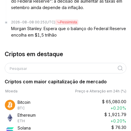
do Federal Reserve": a decisão de aumentar as taxas em
setembro ainda depende da inflação.
2026-08-08 00:25
(UTC)
Pessimista
Morgan Stanley: Espera que o balanço do Federal Reserve
encolha em $1,5 trilhão
Criptos em destaque
Pesquisar
Criptos com maior capitalização de mercado
Moeda
Preço e Alteração em 24h (%)
$
65,080.00
Bitcoin
+0.20%
BTC
$
1,921.79
Ethereum
+0.20%
ETH
$
76.30
Solana