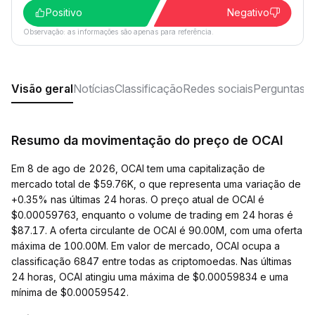
Positivo
Negativo
Observação: as informações são apenas para referência.
Visão geral
Notícias
Classificação
Redes sociais
Perguntas f
Resumo da movimentação do preço de OCAI
Em 8 de ago de 2026, OCAI tem uma capitalização de
mercado total de $59.76K, o que representa uma variação de
+0.35% nas últimas 24 horas. O preço atual de OCAI é
$0.00059763, enquanto o volume de trading em 24 horas é
$87.17. A oferta circulante de OCAI é 90.00M, com uma oferta
máxima de 100.00M. Em valor de mercado, OCAI ocupa a
classificação 6847 entre todas as criptomoedas. Nas últimas
24 horas, OCAI atingiu uma máxima de $0.00059834 e uma
mínima de $0.00059542.