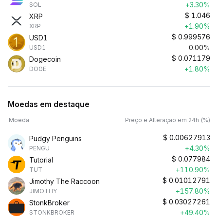
+3.30%
SOL
$
1.046
XRP
+1.90%
XRP
$
0.999576
USD1
0.00%
USD1
$
0.071179
Dogecoin
+1.80%
DOGE
Moedas em destaque
Moeda
Preço e Alteração em 24h (%)
$
0.00627913
Pudgy Penguins
+4.30%
PENGU
$
0.077984
Tutorial
+110.90%
TUT
$
0.01012791
Jimothy The Raccoon
+157.80%
JIMOTHY
$
0.03027261
StonkBroker
+49.40%
STONKBROKER