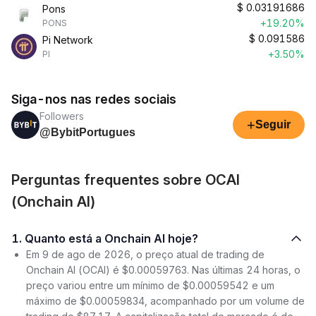
$
0.03191686
Pons
+19.20%
PONS
$
0.091586
Pi Network
+3.50%
PI
Siga-nos nas redes sociais
Followers
+
Seguir
@BybitPortugues
Perguntas frequentes sobre OCAI
(Onchain AI)
1. Quanto está a Onchain AI hoje?
Em 9 de ago de 2026, o preço atual de trading de
Onchain AI (OCAI) é $0.00059763. Nas últimas 24 horas, o
preço variou entre um mínimo de $0.00059542 e um
máximo de $0.00059834, acompanhado por um volume de