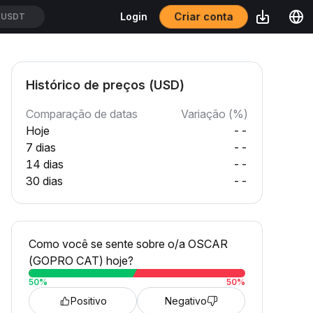
Criar conta
Login
/USDT
Histórico de preços (USD)
Comparação de datas
Variação (%)
Hoje
--
7 dias
--
14 dias
--
30 dias
--
Como você se sente sobre o/a OSCAR
(GOPRO CAT) hoje?
50
%
50
%
Positivo
Negativo