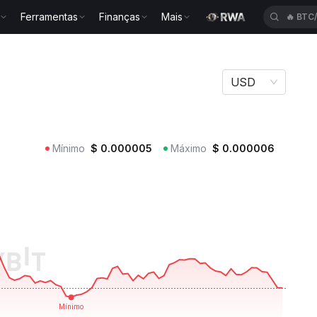
Ferramentas
Finanças
Mais
🔥
BTC
AT
USD
Mínimo
$
0.000005
Máximo
$
0.000006