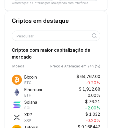
Observação: as informações são apenas para referência.
Criptos em destaque
Pesquisar
Criptos com maior capitalização de
mercado
Moeda
Preço e Alteração em 24h (%)
$
64,767.00
Bitcoin
-0.20%
BTC
$
1,912.88
Ethereum
0.00%
ETH
$
76.21
Solana
+2.00%
SOL
$
1.032
XRP
-0.20%
XRP
$
0.168447
Tutorial