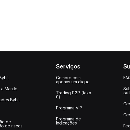
Serviços
Su
Bybit
Compre com
FA
apenas um clique
a Mantle
Sub
Trading P2P (taxa
ou
0)
ades Bybit
Cen
Programa VIP
Cen
Programa de
ção de
Indicações
ão de riscos
Fee