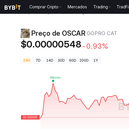
Comprar Cripto
Mercados
Trading
TradFi
Preços de Criptomoedas
Preço de OSCAR GOPRO C
Preço de OSCAR
GOPRO CAT
$0.00000548
-0.93%
24H
7D
14D
30D
60D
200D
1Y