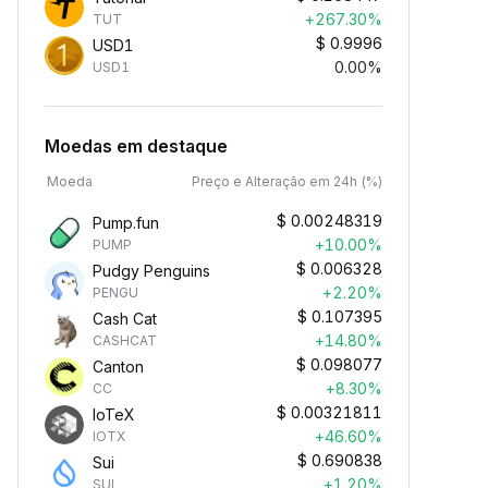
+267.30%
TUT
$
0.9996
USD1
0.00%
USD1
Moedas em destaque
Moeda
Preço e Alteração em 24h (%)
$
0.00248319
Pump.fun
+10.00%
PUMP
$
0.006328
Pudgy Penguins
+2.20%
PENGU
$
0.107395
Cash Cat
+14.80%
CASHCAT
$
0.098077
Canton
+8.30%
CC
$
0.00321811
IoTeX
+46.60%
IOTX
$
0.690838
Sui
+1.20%
SUI