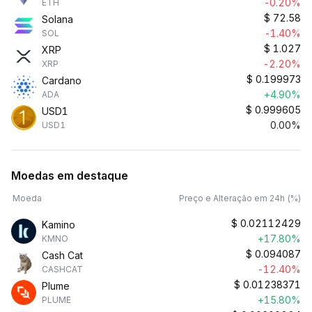
-0.20%
ETH
$
72.58
Solana
-1.40%
SOL
$
1.027
XRP
-2.20%
XRP
$
0.199973
Cardano
+4.90%
ADA
$
0.999605
USD1
0.00%
USD1
Moedas em destaque
Moeda
Preço e Alteração em 24h (%)
$
0.02112429
Kamino
+17.80%
KMNO
$
0.094087
Cash Cat
-12.40%
CASHCAT
$
0.01238371
Plume
+15.80%
PLUME