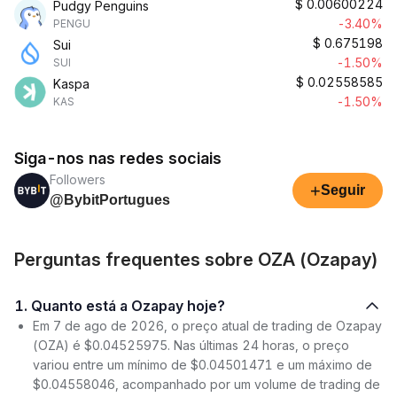
$
0.00600224
Pudgy Penguins
-3.40%
PENGU
$
0.675198
Sui
-1.50%
SUI
$
0.02558585
Kaspa
-1.50%
KAS
Siga-nos nas redes sociais
Followers
+
Seguir
@BybitPortugues
Perguntas frequentes sobre OZA (Ozapay)
1. Quanto está a Ozapay hoje?
Em 7 de ago de 2026, o preço atual de trading de Ozapay
(OZA) é $0.04525975. Nas últimas 24 horas, o preço
variou entre um mínimo de $0.04501471 e um máximo de
$0.04558046, acompanhado por um volume de trading de