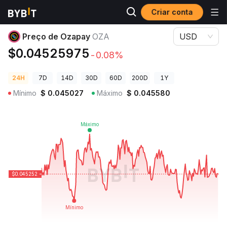
Criar conta
Preços de Criptomoedas
Preço de Ozapay OZA
Preço de Ozapay
OZA
USD
$0.04525975
-0.08%
24H
7D
14D
30D
60D
200D
1Y
Mínimo
$
0.045027
Máximo
$
0.045580