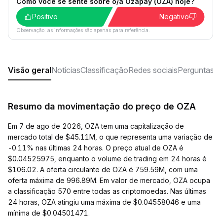
Como você se sente sobre o/a Ozapay (OZA) hoje?
Positivo
Negativo
Observação: as informações são apenas para referência.
Visão geral
Notícias
Classificação
Redes sociais
Perguntas f
Resumo da movimentação do preço de OZA
Em 7 de ago de 2026, OZA tem uma capitalização de
mercado total de $45.11M, o que representa uma variação de
-0.11% nas últimas 24 horas. O preço atual de OZA é
$0.04525975, enquanto o volume de trading em 24 horas é
$106.02. A oferta circulante de OZA é 759.59M, com uma
oferta máxima de 996.89M. Em valor de mercado, OZA ocupa
a classificação 570 entre todas as criptomoedas. Nas últimas
24 horas, OZA atingiu uma máxima de $0.04558046 e uma
mínima de $0.04501471.