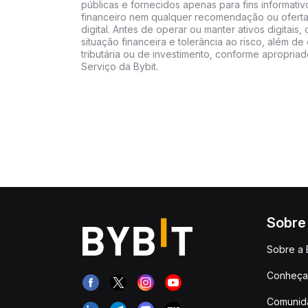
públicas e fornecidos apenas para fins informati
financeiro nem qualquer recomendação ou oferta
digital. Antes de operar ou manter ativos digitai
situação financeira e tolerância ao risco, além de 
tributária ou de investimento, conforme apropria
Serviço da Bybit.
Sobre
Sobre a 
Conheça 
Comunid