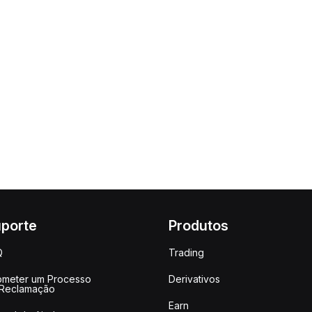
porte
Produtos
Q
Trading
meter um Processo
Derivativos
 Reclamação
Earn