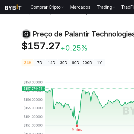
Comprar Cripto
Mercados
Trading
TradFi
Preços de Criptomoedas
Preço de Palantir Techno
Preço de Palantir Technologie
PLTRON
$157.27
+0.25%
24H
7D
14D
30D
60D
200D
1Y