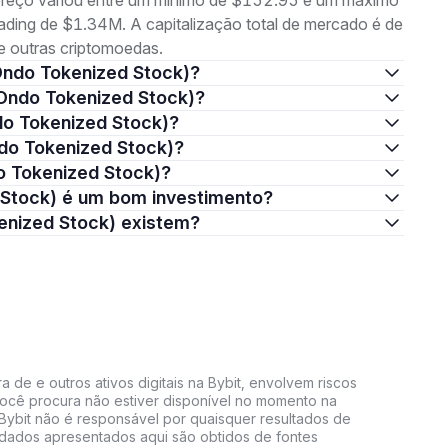
preço variou entre um mínimo de $152.95 e um máximo
ing de $1.34M. A capitalização total de mercado é de
 outras criptomoedas.
 (Ondo Tokenized Stock)?
 (Ondo Tokenized Stock)?
ndo Tokenized Stock)?
ndo Tokenized Stock)?
do Tokenized Stock)?
ed Stock) é um bom investimento?
okenized Stock) existem?
 de e outros ativos digitais na Bybit, envolvem riscos
e você procura não estiver disponível no momento na
A Bybit não é responsável por quaisquer resultados de
 dados apresentados aqui são obtidos de fontes