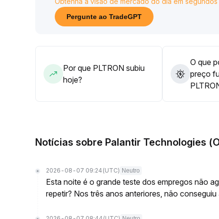
Obtenha a visão de mercado do dia em segundos
Recomenda-se reduzir operações de curto prazo, f
ao mesmo tempo, selecionar dinamicamente ativos 
Pergunte ao TradeGPT
para aproveitar janelas de arbitragem em mercad
Em termos operacionais, monitore de perto os flu
referência a faixa inferior de 0,18 e a faixa de f
gradualmente em quedas para acompanhar mudança
O que po
Por que PLTRON subiu
preço f
hoje?
PLTRO
Notícias sobre Palantir Technologies 
2026-08-07 09:24
(UTC)
Neutro
Esta noite é o grande teste dos empregos não agr
repetir? Nos três anos anteriores, não conseguiu
2026-08-07 08:44
(UTC)
Neutro