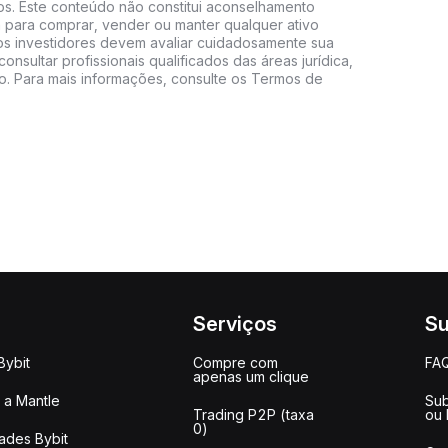
vos. Este conteúdo não constitui aconselhamento
 para comprar, vender ou manter qualquer ativo
s, os investidores devem avaliar cuidadosamente sua
consultar profissionais qualificados das áreas jurídica,
do. Para mais informações, consulte os Termos de
Serviços
Su
Bybit
Compre com
FA
apenas um clique
a Mantle
Sub
Trading P2P (taxa
ou
0)
ades Bybit