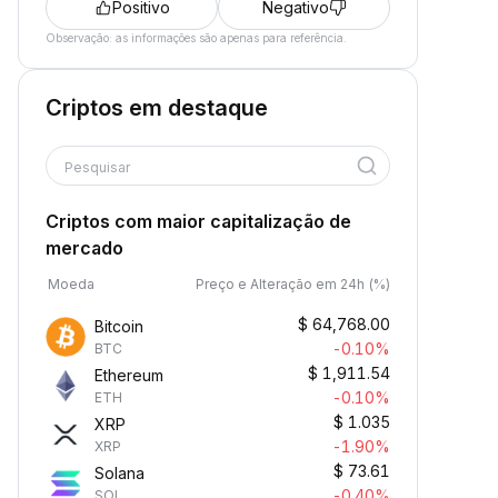
Positivo
Negativo
Observação: as informações são apenas para referência.
Criptos em destaque
Pesquisar
Criptos com maior capitalização de
mercado
Moeda
Preço e Alteração em 24h (%)
$
64,768.00
Bitcoin
-0.10%
BTC
$
1,911.54
Ethereum
-0.10%
ETH
$
1.035
XRP
-1.90%
XRP
$
73.61
Solana
-0.40%
SOL