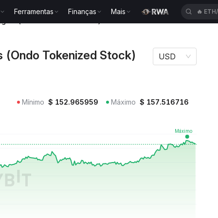
Ferramentas
Finanças
Mais
🔥
ETH
logies (Ondo Tokenized Stock) PLTRON
s (Ondo Tokenized Stock)
USD
Mínimo
$
152.965959
Máximo
$
157.516716