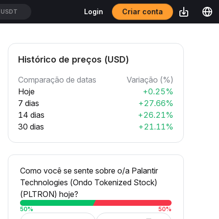
Criar conta
Login
/USDT
Histórico de preços (USD)
Comparação de datas
Variação (%)
Hoje
+0.25%
7 dias
+27.66%
14 dias
+26.21%
30 dias
+21.11%
Como você se sente sobre o/a Palantir
Technologies (Ondo Tokenized Stock)
(PLTRON) hoje?
50
%
50
%