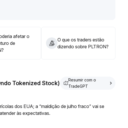
ocar em estratégias de holding superiores a 30 dias e,
de alta liquidez e oportunidades principais de hedge
os estruturados segregados
.
xos de capital e o sentimento do mercado, usando como
orte resistência entre 0,25-0,27, realizando alocações
s estruturais nos fluxos de capital macroeconômicos
.
deria afetar o
O que os traders estão
uturo de
dizendo sobre PLTRON?
N?
Resumir com o
(Ondo Tokenized Stock)
TradeGPT
ícolas dos EUA; a “maldição de julho fraco” vai se
 atender às expectativas.