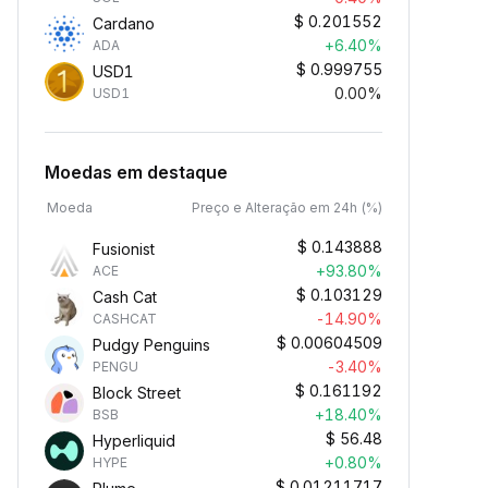
$
0.201552
Cardano
+6.40%
ADA
$
0.999755
USD1
0.00%
USD1
Moedas em destaque
Moeda
Preço e Alteração em 24h (%)
$
0.143888
Fusionist
+93.80%
ACE
$
0.103129
Cash Cat
-14.90%
CASHCAT
$
0.00604509
Pudgy Penguins
-3.40%
PENGU
$
0.161192
Block Street
+18.40%
BSB
$
56.48
Hyperliquid
+0.80%
HYPE
$
0.01211717