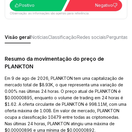
Positivo
Negativo
Observação: as informações são apenas para referência.
Visão geral
Notícias
Classificação
Redes sociais
Perguntas f
Resumo da movimentação do preço de
PLANKTON
Em 9 de ago de 2026, PLANKTON tem uma capitalização de
mercado total de $8.93K, o que representa uma variação de
0.00% nas últimas 24 horas. O preço atual de PLANKTON é
$0.00000895, enquanto o volume de trading em 24 horas é
$1.62. A oferta circulante de PLANKTON é 998.11M, com uma
oferta máxima de 1.00B. Em valor de mercado, PLANKTON
ocupa a classificação 10479 entre todas as criptomoedas.
Nas últimas 24 horas, PLANKTON atingiu uma máxima de
$0.00000896 e uma mínima de $0.00000892.