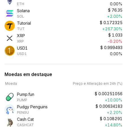
0.00%
ETH
$
76.35
Solana
+2.00%
SOL
$
0.172325
Tutorial
+267.30%
TUT
$
1.033
XRP
-0.20%
XRP
$
0.999493
USD1
0.00%
USD1
Moedas em destaque
Moeda
Preço e Alteração em 24h (%)
$
0.00251056
Pump.fun
+10.00%
PUMP
$
0.00634183
Pudgy Penguins
+2.20%
PENGU
$
0.108291
Cash Cat
+14.80%
CASHCAT