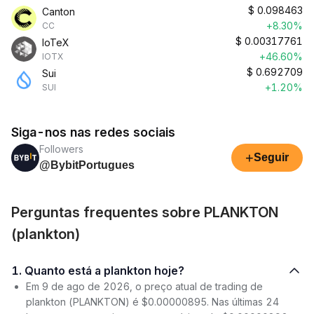
$
0.098463
Canton
+8.30%
CC
$
0.00317761
IoTeX
+46.60%
IOTX
$
0.692709
Sui
+1.20%
SUI
Siga-nos nas redes sociais
Followers
+
Seguir
@BybitPortugues
Perguntas frequentes sobre PLANKTON
(plankton)
1. Quanto está a plankton hoje?
Em 9 de ago de 2026, o preço atual de trading de
plankton (PLANKTON) é $0.00000895. Nas últimas 24