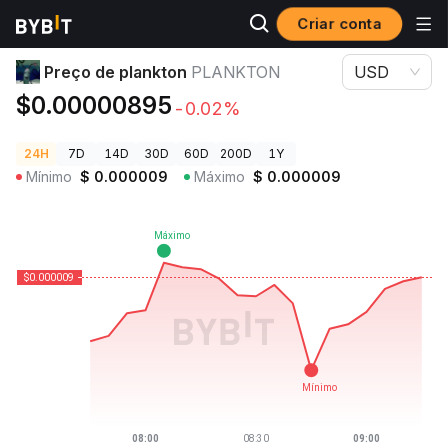
Criar conta
Preços de Criptomoedas
Preço de plankton PLANKTON
Preço de plankton
PLANKTON
USD
$0.00000895
-0.02%
24H
7D
14D
30D
60D
200D
1Y
Mínimo
$
0.000009
Máximo
$
0.000009