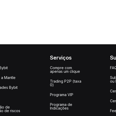
Serviços
Su
Bybit
Compre com
FA
apenas um clique
a Mantle
Sub
Trading P2P (taxa
ou
0)
ades Bybit
Cen
Programa VIP
Cen
Programa de
ção de
Indicações
ão de riscos
Fee