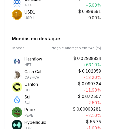
+5.00%
ADA
$
0.999591
USD1
0.00%
USD1
Moedas em destaque
Moeda
Preço e Alteração em 24h (%)
$
0.02938834
Hashflow
+63.10%
HFT
$
0.102359
Cash Cat
-13.20%
CASHCAT
$
0.090724
Canton
-11.90%
CC
$
0.672507
Sui
-2.50%
SUI
$
0.00000281
Pepe
-2.10%
PEPE
$
55.75
Hyperliquid
-1.00%
HYPE