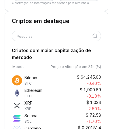
Observação: as informações são apenas para referência.
Criptos em destaque
Pesquisar
Criptos com maior capitalização de
mercado
Moeda
Preço e Alteração em 24h (%)
$
64,245.00
Bitcoin
-0.40%
BTC
$
1,900.69
Ethereum
-0.10%
ETH
$
1.034
XRP
-2.50%
XRP
$
72.58
Solana
-1.70%
SOL
$
0.201814
Cardano