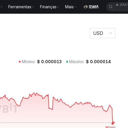
Ferramentas
Finanças
Mais
🔥
BLE
RK
USD
Mínimo
$
0.000013
Máximo
$
0.000014