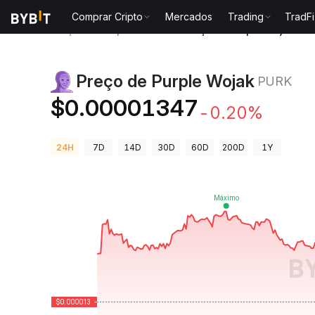
Comprar Cripto
Mercados
Trading
TradFi
Preços de Criptomoedas
Preço de Purple Wojak PU
Preço de Purple Wojak
PURK
$0.00001347
-0.20%
24H
7D
14D
30D
60D
200D
1Y