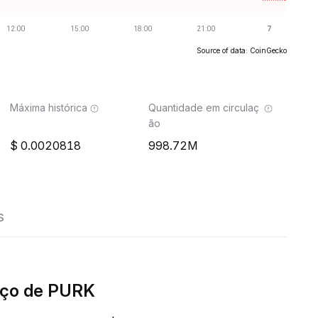
Source of data: CoinGecko
Máxima histórica
Quantidade em circulaç
ão
0.0020818
998.72M
s
eço de PURK