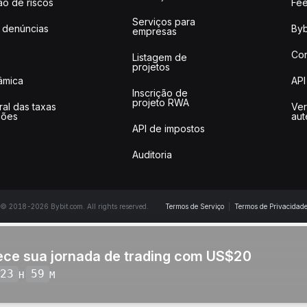
ão de riscos
Fee
Serviços para
 denúncias
Byb
empresas
Co
Listagem de
projetos
lâmica
API
Inscrição de
projeto RWA
ral das taxas
Ver
ções
aut
API de impostos
Auditoria
© 2018-2026 Bybit.com. All rights reserved.
Termos de Serviço
|
Termos de Privacidad
ce sua jornada de trading com US$20
23
59
H
M