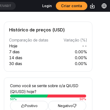
Criar conta
Login
USDT
Histórico de preços (USD)
Comparação de datas
Variação (%)
Hoje
--
7 dias
0.00%
14 dias
0.00%
30 dias
0.00%
Como você se sente sobre o/a QiUSD
(QIUSD) hoje?
50
%
50
%
Positivo
Negativo