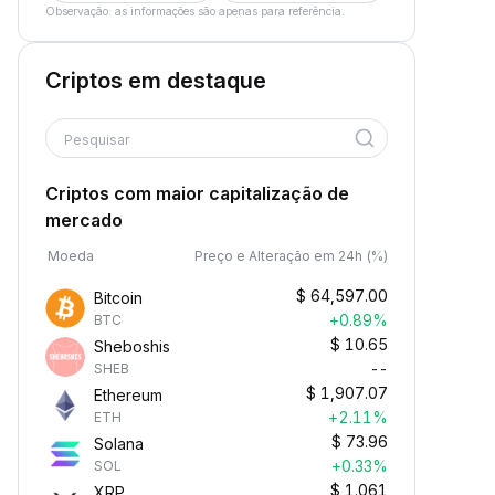
Observação: as informações são apenas para referência.
Criptos em destaque
Pesquisar
Criptos com maior capitalização de
mercado
Moeda
Preço e Alteração em 24h (%)
$
64,597.00
Bitcoin
+0.89%
BTC
$
10.65
Sheboshis
--
SHEB
$
1,907.07
Ethereum
+2.11%
ETH
$
73.96
Solana
+0.33%
SOL
$
1.061
XRP