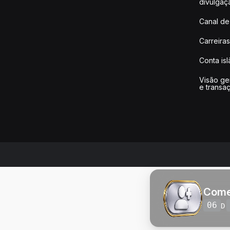
divulgaç
Canal de
Carreiras
Conta is
Visão ge
e transa
Come
06
D