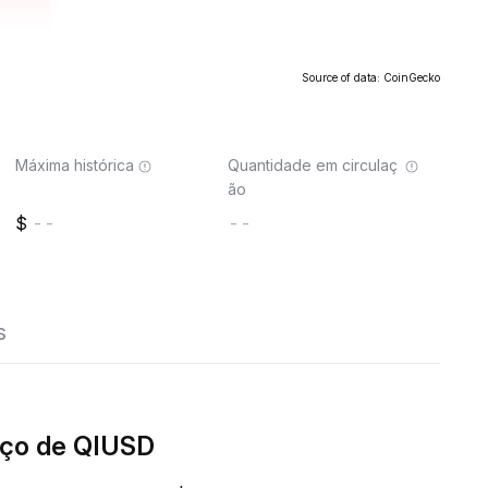
Source of data: CoinGecko
Máxima histórica
Quantidade em circulaç
ão
--
--
s
ço de QIUSD