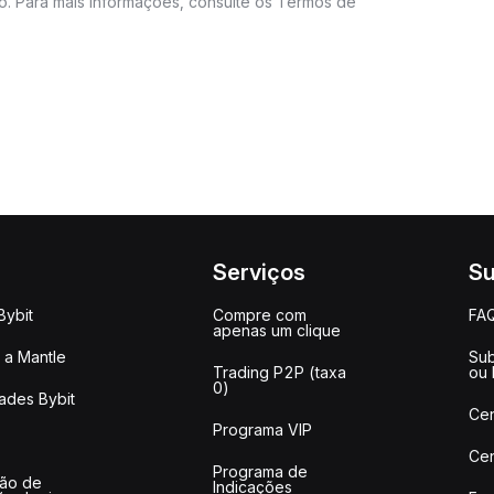
do. Para mais informações, consulte os Termos de
Serviços
Su
Bybit
Compre com
FA
apenas um clique
a Mantle
Sub
Trading P2P (taxa
ou
0)
ades Bybit
Cen
Programa VIP
Cen
Programa de
ção de
Indicações