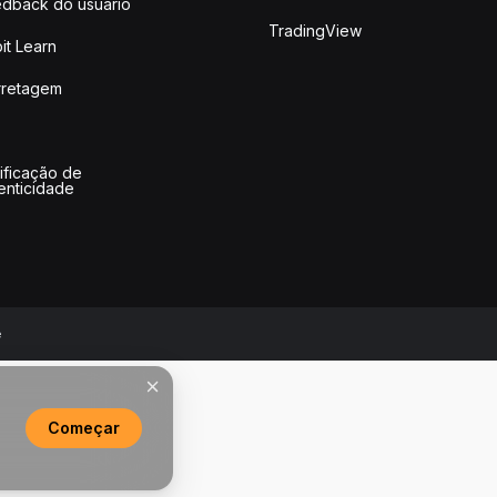
dback do usuário
TradingView
it Learn
rretagem
ificação de
enticidade
e
Começar