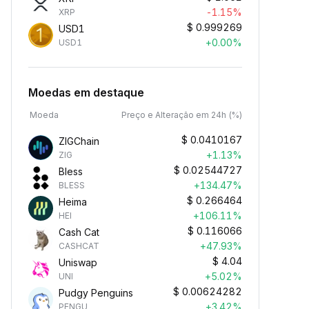
-1.15%
XRP
$
0.999269
USD1
+0.00%
USD1
Moedas em destaque
Moeda
Preço e Alteração em 24h (%)
$
0.0410167
ZIGChain
+1.13%
ZIG
$
0.02544727
Bless
+134.47%
BLESS
$
0.266464
Heima
+106.11%
HEI
$
0.116066
Cash Cat
+47.93%
CASHCAT
$
4.04
Uniswap
+5.02%
UNI
$
0.00624282
Pudgy Penguins
+3.42%
PENGU