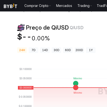
Comprar Cripto
Mercados
Trading
TradFi
Preços de Criptomoedas
Preço de QiUSD QIUSD
Preço de QiUSD
QIUSD
$--
0.00%
24H
7D
14D
30D
60D
200D
1Y