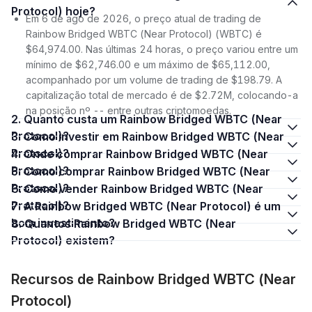
Protocol) hoje?
Em 6 de ago de 2026, o preço atual de trading de
Rainbow Bridged WBTC (Near Protocol) (WBTC) é
$64,974.00. Nas últimas 24 horas, o preço variou entre um
mínimo de $62,746.00 e um máximo de $65,112.00,
acompanhado por um volume de trading de $198.79. A
capitalização total de mercado é de $2.72M, colocando-a
na posição nº -- entre outras criptomoedas.
2. Quanto custa um Rainbow Bridged WBTC (Near
Protocol)?
3. Como investir em Rainbow Bridged WBTC (Near
Protocol)?
4. Onde comprar Rainbow Bridged WBTC (Near
Protocol)?
5. Como comprar Rainbow Bridged WBTC (Near
Protocol)?
6. Como vender Rainbow Bridged WBTC (Near
Protocol)?
7. A Rainbow Bridged WBTC (Near Protocol) é um
bom investimento?
8. Quantos Rainbow Bridged WBTC (Near
Protocol) existem?
Recursos de Rainbow Bridged WBTC (Near
Protocol)