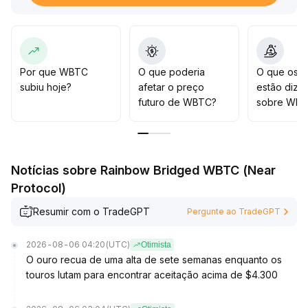
margem de segurança, fortalecendo a participação
institucional e a liquidez de mercado
.
Recomenda-se observar atentamente uma quebra
consistente acima dos 64
.
000 USDT, visando um teste da resistência em 66
.
Por que WBTC
O que poderia
O que os t
000 USDT caso o patamar se firme; caso contrário, é
subiu hoje?
afetar o preço
estão dize
importante monitorar o suporte entre 62
.
futuro de WBTC?
sobre WB
300–62
.
700 USDT, pois sua quebra pode induzir uma
correção
.
Estratégia geral: realizar posicionamento gradual
Notícias sobre Rainbow Bridged WBTC (Near
durante recuos dentro da faixa superior, com
Protocol)
monitoramento próximo de atualizações de segurança
e fluxos de capitais
.
Resumir com o TradeGPT
Pergunte ao TradeGPT
2026-08-06 04:20
(UTC)
Otimista
O ouro recua de uma alta de sete semanas enquanto os
touros lutam para encontrar aceitação acima de $4.300