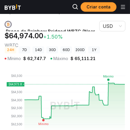
Criar conta
Preços de
Preço de Rainbow Bridged WBTC (Near
Criptomoedas
Protocol) WBTC
USD
Preço de Rainbow Bridged WBTC (Near
$64,974.00
+1.50%
Protocol)
WBTC
24H
7D
14D
30D
60D
200D
1Y
Mínimo
$
62,747.7
Máximo
$
65,111.21