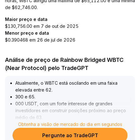
horas, WBTC atingiu uma máxima de $65,112.00 e uma mínima
de $62,746.00.
Maior preço e data
$130,756.00 em 7 de out de 2025
Menor preço e data
$0.390468 em 26 de jul de 2026
Análise de preço de Rainbow Bridged WBTC
(Near Protocol) pelo TradeGPT
Atualmente, o WBTC está oscilando em uma faixa
elevada entre 62
.
300 e 65
.
000 USDT, com um forte interesse de grandes
investidores em construir posições próximo ao preço
médio de 63
.
900 USDT, oferecendo um suporte notável para os
Obtenha a visão de mercado do dia em segundos
compradores no curto prazo
.
Pergunte ao TradeGPT
A migração da BitGo para o Chainlink CCIP aumenta a