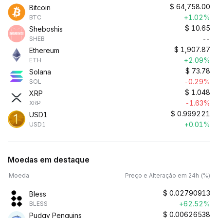
$
64,758.00
Bitcoin
+1.02%
BTC
$
10.65
Sheboshis
--
SHEB
$
1,907.87
Ethereum
+2.09%
ETH
$
73.78
Solana
-0.29%
SOL
$
1.048
XRP
-1.63%
XRP
$
0.999221
USD1
+0.01%
USD1
Moedas em destaque
Moeda
Preço e Alteração em 24h (%)
$
0.02790913
Bless
+62.52%
BLESS
$
0.00626538
Pudgy Penguins