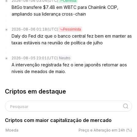
2026-08-06 03:04
(UTC)
Otimista
BitGo transfere $7.4B em WBTC para Chainlink CCIP,
ampliando sua liderança cross-chain
2026-08-06 01:18
(UTC)
Pessimista
Daly do Fed diz que o banco central fez bem em manter as
taxas estáveis na reunião de política de julho
2026-08-05 23:01
(UTC)
Neutro
A intervenção registrada fez o iene japonês retornar aos
níveis de meados de maio.
Criptos em destaque
Pesquisar
Criptos com maior capitalização de mercado
Moeda
Preço e Alteração em 24h (%)