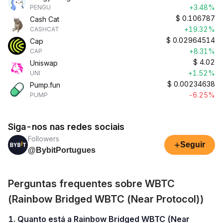
+3.48%
PENGU
$
0.106787
Cash Cat
+19.32%
CASHCAT
$
0.02964514
Cap
+8.31%
CAP
$
4.02
Uniswap
+1.52%
UNI
$
0.00234638
Pump.fun
-6.25%
PUMP
Siga-nos nas redes sociais
Followers
+
Seguir
@BybitPortugues
Perguntas frequentes sobre WBTC
(Rainbow Bridged WBTC (Near Protocol))
1. Quanto está a Rainbow Bridged WBTC (Near