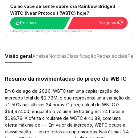
Como você se sente sobre o/a Rainbow Bridged
WBTC (Near Protocol) (WBTC) hoje?
Positivo
Negativo
Observação: as informações são apenas para referência.
Visão geral
Análise
Notícias
Classificação
Redes sociais
Perg
Resumo da movimentação do preço de WBTC
Em 6 de ago de 2026, WBTC tem uma capitalização de
mercado total de $2.72M, o que representa uma variação de
+1.50% nas últimas 24 horas. O preço atual de WBTC é
$64,974.00, enquanto o volume de trading em 24 horas é
$198.79. A oferta circulante de WBTC é 41.89, com uma
oferta máxima de --. Em valor de mercado, WBTC ocupa a
classificação -- entre todas as criptomoedas. Nas últimas 24