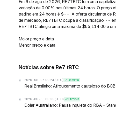
Em 6 de ago de 2026, RE7TBTC tem uma capitaliza
variação de 0.00% nas últimas 24 horas. O preço
trading em 24 horas é $--. A oferta circulante d
de mercado, RE7TBTC ocupa a classificação -- ent
RE7TBTC atingiu uma máxima de $65,114.00 e um
Maior preço e data
Menor preço e data
Notícias sobre Re7 tBTC
2026-08-06 09:24
(UTC)
Otimista
Real Brasileiro: Afrouxamento cauteloso do BCB 
2026-08-06 08:35
(UTC)
Otimista
Dólar Australiano: Pausa inquieta do RBA – Stan