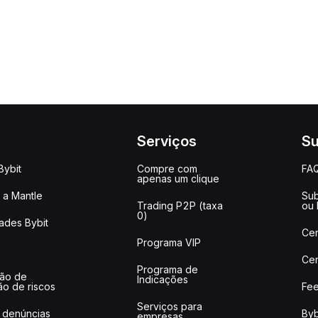
Serviços
Su
Bybit
Compre com
FA
apenas um clique
a Mantle
Sub
Trading P2P (taxa
ou
0)
ades Bybit
Cen
Programa VIP
Cen
Programa de
ção de
Indicações
ão de riscos
Fee
Serviços para
 denúncias
Byb
empresas