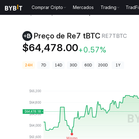
Comprar Cripto
Mercados
Trading
TradFi
Preços de Criptomoedas
Preço de Re7 tBTC RE7TB
Preço de Re7 tBTC
RE7TBTC
$64,478.00
+0.57%
24H
7D
14D
30D
60D
200D
1Y