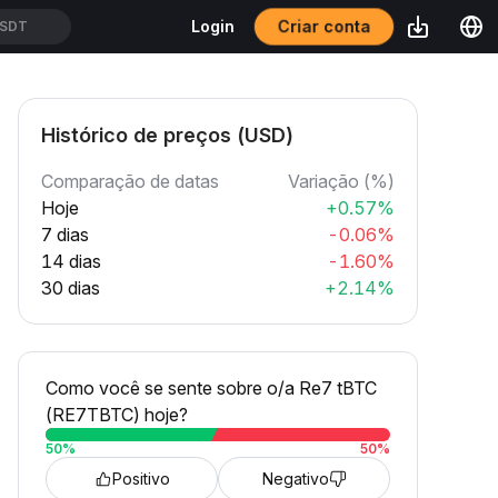
Criar conta
Login
USDT
Histórico de preços (USD)
Comparação de datas
Variação (%)
Hoje
+0.57%
7 dias
-0.06%
14 dias
-1.60%
30 dias
+2.14%
Como você se sente sobre o/a Re7 tBTC
(RE7TBTC) hoje?
50
%
50
%
Positivo
Negativo