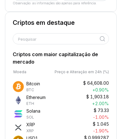
Observação: as informações são apenas para referência.
Criptos em destaque
Pesquisar
Criptos com maior capitalização de
mercado
Moeda
Preço e Alteração em 24h (%)
$
64,608.00
Bitcoin
+0.90%
BTC
$
1,903.18
Ethereum
+2.00%
ETH
$
73.33
Solana
-1.00%
SOL
$
1.045
XRP
-1.90%
XRP
$
0.999287
USD1