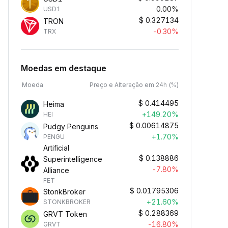
0.00%
USD1
$
0.327134
TRON
-0.30%
TRX
Moedas em destaque
Moeda
Preço e Alteração em 24h (%)
$
0.414495
Heima
+149.20%
HEI
$
0.00614875
Pudgy Penguins
+1.70%
PENGU
Artificial
$
0.138886
Superintelligence
-7.80%
Alliance
FET
$
0.01795306
StonkBroker
+21.60%
STONKBROKER
$
0.288369
GRVT Token
-16.80%
GRVT