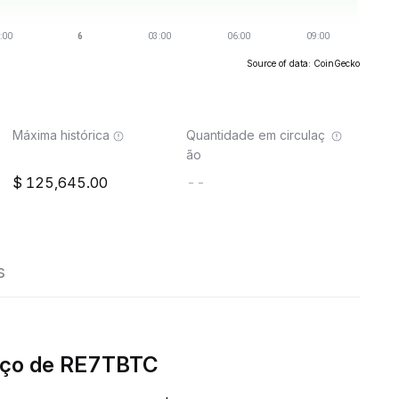
Source of data: CoinGecko
Máxima histórica
Quantidade em circulaç
ão
125,645.00
--
s
eço de RE7TBTC