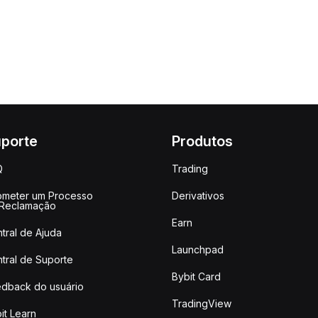
porte
Produtos
Q
Trading
meter um Processo
Derivativos
 Reclamação
Earn
tral de Ajuda
Launchpad
tral de Suporte
Bybit Card
dback do usuário
TradingView
it Learn