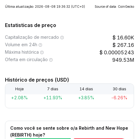
Última atualização: 2026-08-08 19:36:32
(UTC+0)
Source of data: CoinGecko
Estatisticas de preço
Capitalização de mercado
16.60K
Volume em 24h
267.16
Máxima histórica
0.00005243
Oferta em circulação
949.53M
Histórico de preços (USD)
Hoje
7 dias
14 dias
30 dias
+2.08%
+11.93%
+3.85%
-6.26%
Como você se sente sobre o/a Rebirth and New Hope
(REBIRTH) hoje?