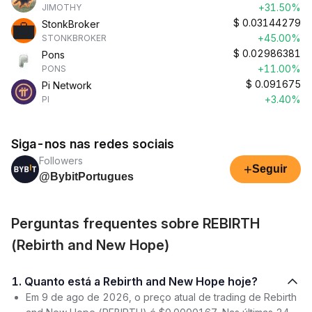
+31.50%
JIMOTHY
$
0.03144279
StonkBroker
+45.00%
STONKBROKER
$
0.02986381
Pons
+11.00%
PONS
$
0.091675
Pi Network
+3.40%
PI
Siga-nos nas redes sociais
Followers
+
Seguir
@BybitPortugues
Perguntas frequentes sobre REBIRTH
(Rebirth and New Hope)
1. Quanto está a Rebirth and New Hope hoje?
Em 9 de ago de 2026, o preço atual de trading de Rebirth