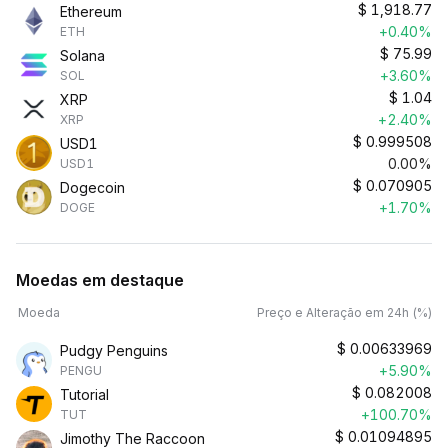
$
1,918.77
Ethereum
+0.40%
ETH
$
75.99
Solana
+3.60%
SOL
$
1.04
XRP
+2.40%
XRP
$
0.999508
USD1
0.00%
USD1
$
0.070905
Dogecoin
+1.70%
DOGE
Moedas em destaque
Moeda
Preço e Alteração em 24h (%)
$
0.00633969
Pudgy Penguins
+5.90%
PENGU
$
0.082008
Tutorial
+100.70%
TUT
$
0.01094895
Jimothy The Raccoon