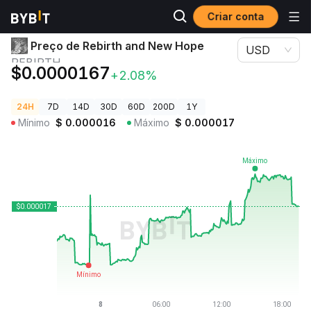
Criar conta
Preços de Criptomoedas
Preço de Rebirth and New Hope REBIRTH
Preço de Rebirth and New Hope
USD
REBIRTH
$0.0000167
+2.08%
24H
7D
14D
30D
60D
200D
1Y
Mínimo
$
0.000016
Máximo
$
0.000017