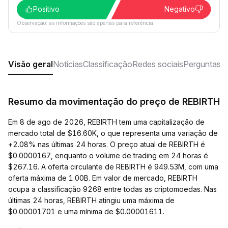
Positivo
Negativo
Observação: as informações são apenas para referência.
Visão geral
Notícias
Classificação
Redes sociais
Perguntas f
Resumo da movimentação do preço de REBIRTH
Em 8 de ago de 2026, REBIRTH tem uma capitalização de
mercado total de $16.60K, o que representa uma variação de
+2.08% nas últimas 24 horas. O preço atual de REBIRTH é
$0.0000167, enquanto o volume de trading em 24 horas é
$267.16. A oferta circulante de REBIRTH é 949.53M, com uma
oferta máxima de 1.00B. Em valor de mercado, REBIRTH
ocupa a classificação 9268 entre todas as criptomoedas. Nas
últimas 24 horas, REBIRTH atingiu uma máxima de
$0.00001701 e uma mínima de $0.00001611.