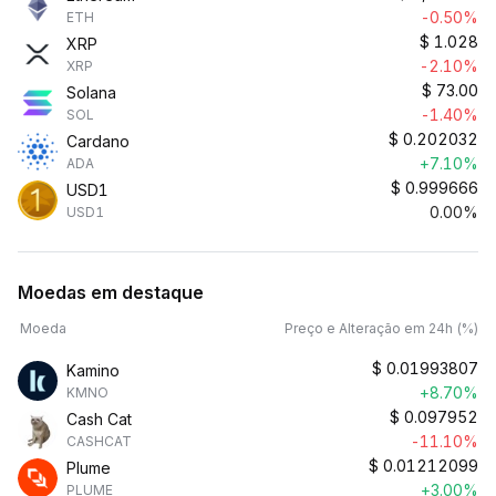
-0.50%
ETH
$
1.028
XRP
-2.10%
XRP
$
73.00
Solana
-1.40%
SOL
$
0.202032
Cardano
+7.10%
ADA
$
0.999666
USD1
0.00%
USD1
Moedas em destaque
Moeda
Preço e Alteração em 24h (%)
$
0.01993807
Kamino
+8.70%
KMNO
$
0.097952
Cash Cat
-11.10%
CASHCAT
$
0.01212099
Plume
+3.00%
PLUME