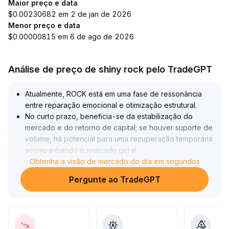
Maior preço e data
$0.00230682 em 2 de jan de 2026
Menor preço e data
$0.00000815 em 6 de ago de 2026
Análise de preço de shiny rock pelo TradeGPT
Atualmente, ROCK está em uma fase de ressonância
entre reparação emocional e otimização estrutural
.
No curto prazo, beneficia-se da estabilização do
mercado e do retorno de capital; se houver suporte de
volume, há potencial para uma recuperação temporária
acompanhando o mercado geral
.
No médio e longo prazo, o mercado à vista lidera e o
Obtenha a visão de mercado do dia em segundos
ambiente de expansão moderada da alavancagem
Pergunte ao TradeGPT
reduz efetivamente o risco sistêmico, estabelecendo
uma base sólida para valorização do ROCK
.
Recomenda-se atenção à faixa de resistência crítica
(referência quantitativa: curto prazo US$2,10-
US$2,30) e, no médio e longo prazo, realizar entradas