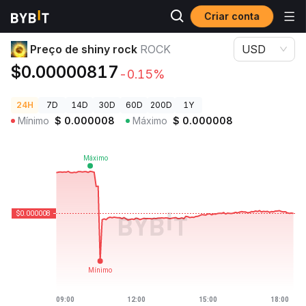
Criar conta
Preços de Criptomoedas
Preço de shiny rock ROCK
Preço de shiny rock
ROCK
USD
$0.00000817
-0.15%
24H
7D
14D
30D
60D
200D
1Y
Mínimo
$
0.000008
Máximo
$
0.000008