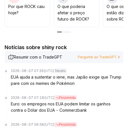
escalonadas nos principais suportes (US$1,70-
Por que ROCK caiu
O que poderia
O que os t
US$1,85) para priorizar oportunidades estruturais
.
hoje?
afetar o preço
estão dize
futuro de ROCK?
sobre ROC
Notícias sobre shiny rock
Resumir com o TradeGPT
Pergunte ao TradeGPT
2026-08-07 07:26
(UTC)
Neutro
EUA ajuda a sustentar o iene, mas Japão exige que Trump
pare com os memes de Pokémon
2026-08-07 07:18
(UTC)
Pessimista
Euro: os empregos nos EUA podem limitar os ganhos
contra o Dólar dos EUA - Commerzbank
2026-08-07 06:58
(UTC)
Pessimista