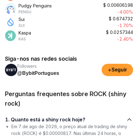
$
0.00606198
Pudgy Penguins
-4.00%
PENGU
$
0.674732
Sui
-1.70%
SUI
$
0.0257344
Kaspa
-2.40%
KAS
Siga-nos nas redes sociais
Followers
+
Seguir
@BybitPortugues
Perguntas frequentes sobre ROCK (shiny
rock)
1. Quanto está a shiny rock hoje?
Em 7 de ago de 2026, o preço atual de trading de shiny
rock (ROCK) é $0.00000817. Nas últimas 24 horas, o