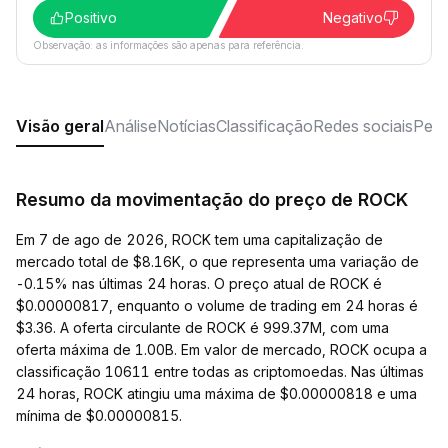
Positivo
Negativo
Observação: as informações são apenas para referência.
Visão geral
Análise
Notícias
Classificação
Redes sociais
Perg
Resumo da movimentação do preço de ROCK
Em 7 de ago de 2026, ROCK tem uma capitalização de
mercado total de $8.16K, o que representa uma variação de
-0.15% nas últimas 24 horas. O preço atual de ROCK é
$0.00000817, enquanto o volume de trading em 24 horas é
$3.36. A oferta circulante de ROCK é 999.37M, com uma
oferta máxima de 1.00B. Em valor de mercado, ROCK ocupa a
classificação 10611 entre todas as criptomoedas. Nas últimas
24 horas, ROCK atingiu uma máxima de $0.00000818 e uma
mínima de $0.00000815.