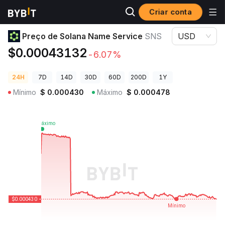
Criar conta
Preços de Criptomoedas
Preço de Solana Name Service SNS
Preço de Solana Name Service
SNS
USD
$0.00043132
-6.07%
24H
7D
14D
30D
60D
200D
1Y
Mínimo
$
0.000430
Máximo
$
0.000478