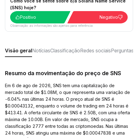
Como você se sente sobre o/a Solana Name Service
(SNS) hoje?
Positivo
Negativo
Observação: as informações são apenas para referência.
Visão geral
Notícias
Classificação
Redes sociais
Perguntas f
Resumo da movimentação do preço de SNS
Em 6 de ago de 2026, SNS tem uma capitalização de
mercado total de $1.08M, o que representa uma variação de
-6.04% nas últimas 24 horas. O preço atual de SNS é
$0.00043132, enquanto o volume de trading em 24 horas é
$413.41. A oferta circulante de SNS é 2.50B, com uma oferta
máxima de 10.00B. Em valor de mercado, SNS ocupa a
classificação 2777 entre todas as criptomoedas. Nas últimas
24 horas, SNS atingiu uma máxima de $0.00047838 e uma