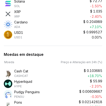
$
72.77
Solana
-1.50%
SOL
$
1.035
XRP
-2.40%
XRP
$
0.204989
Cardano
+7.10%
ADA
$
0.999527
USD1
0.00%
USD1
Moedas em destaque
Moeda
Preço e Alteração em 24h (%)
$
0.103685
Cash Cat
+18.70%
CASHCAT
$
55.99
Hyperliquid
-2.20%
HYPE
$
0.00609667
Pudgy Penguins
-0.30%
PENGU
$
0.02142618
Pons