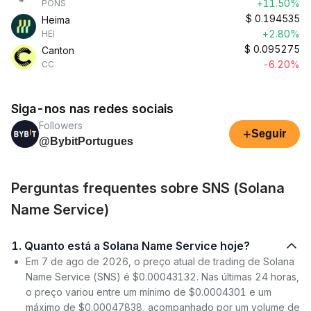
+11.50%
PONS
$
0.194535
Heima
+2.80%
HEI
$
0.095275
Canton
-6.20%
CC
Siga-nos nas redes sociais
Followers
+
Seguir
@BybitPortugues
Perguntas frequentes sobre SNS (Solana
Name Service)
1. Quanto está a Solana Name Service hoje?
Em 7 de ago de 2026, o preço atual de trading de Solana
Name Service (SNS) é $0.00043132. Nas últimas 24 horas,
o preço variou entre um mínimo de $0.0004301 e um
máximo de $0.00047838, acompanhado por um volume de