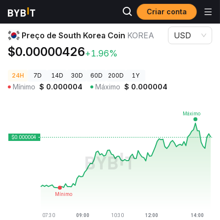
Criar conta
Preços de Criptomoedas
Preço de South Korea Coin KOREA
Preço de South Korea Coin
KOREA
USD
$0.00000426
+1.96%
24H
7D
14D
30D
60D
200D
1Y
Mínimo
$
0.000004
Máximo
$
0.000004