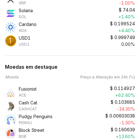
-1.00%
XRP
$
74.04
Solana
+1.40%
SOL
$
0.199524
Cardano
+4.40%
ADA
$
0.999749
USD1
0.00%
USD1
Moedas em destaque
Moeda
Preço e Alteração em 24h (%)
$
0.114927
Fusionist
+62.40%
ACE
$
0.103685
Cash Cat
-34.30%
CASHCAT
$
0.00603038
Pudgy Penguins
-1.30%
PENGU
$
0.160639
Block Street
+13.60%
BSB