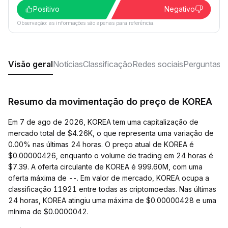
Positivo
Negativo
Observação: as informações são apenas para referência.
Visão geral
Notícias
Classificação
Redes sociais
Perguntas f
Resumo da movimentação do preço de KOREA
Em 7 de ago de 2026, KOREA tem uma capitalização de
mercado total de $4.26K, o que representa uma variação de
0.00% nas últimas 24 horas. O preço atual de KOREA é
$0.00000426, enquanto o volume de trading em 24 horas é
$7.39. A oferta circulante de KOREA é 999.60M, com uma
oferta máxima de --. Em valor de mercado, KOREA ocupa a
classificação 11921 entre todas as criptomoedas. Nas últimas
24 horas, KOREA atingiu uma máxima de $0.00000428 e uma
mínima de $0.0000042.