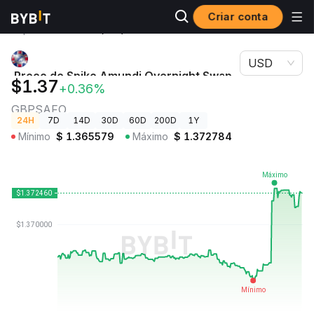
Criar conta
Preços de
Preço de Spiko Amundi Overnight Swap Fund
Criptomoedas
(GBP) GBPSAFO
USD
Preço de Spiko Amundi Overnight Swap
$1.37
+0.36%
Fund (GBP)
GBPSAFO
24H
7D
14D
30D
60D
200D
1Y
Mínimo
$
1.365579
Máximo
$
1.372784