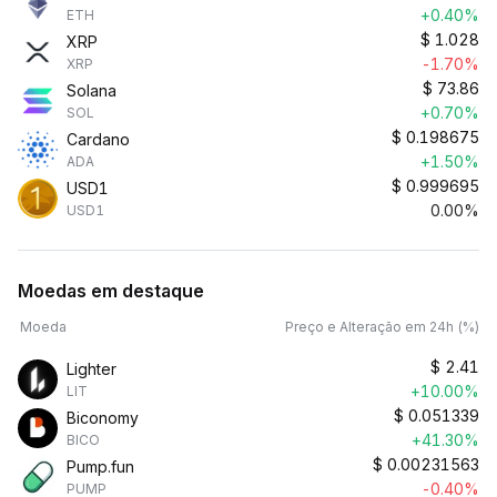
+0.40%
ETH
$
1.028
XRP
-1.70%
XRP
$
73.86
Solana
+0.70%
SOL
$
0.198675
Cardano
+1.50%
ADA
$
0.999695
USD1
0.00%
USD1
Moedas em destaque
Moeda
Preço e Alteração em 24h (%)
$
2.41
Lighter
+10.00%
LIT
$
0.051339
Biconomy
+41.30%
BICO
$
0.00231563
Pump.fun
-0.40%
PUMP