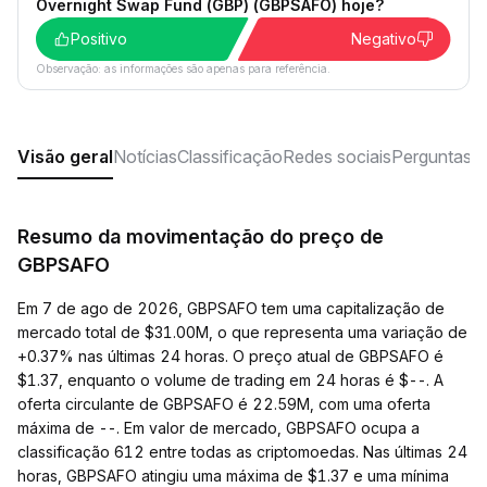
Overnight Swap Fund (GBP) (GBPSAFO) hoje?
Positivo
Negativo
Observação: as informações são apenas para referência.
Visão geral
Notícias
Classificação
Redes sociais
Perguntas f
Resumo da movimentação do preço de
GBPSAFO
Em 7 de ago de 2026, GBPSAFO tem uma capitalização de
mercado total de $31.00M, o que representa uma variação de
+0.37% nas últimas 24 horas. O preço atual de GBPSAFO é
$1.37, enquanto o volume de trading em 24 horas é $--. A
oferta circulante de GBPSAFO é 22.59M, com uma oferta
máxima de --. Em valor de mercado, GBPSAFO ocupa a
classificação 612 entre todas as criptomoedas. Nas últimas 24
horas, GBPSAFO atingiu uma máxima de $1.37 e uma mínima