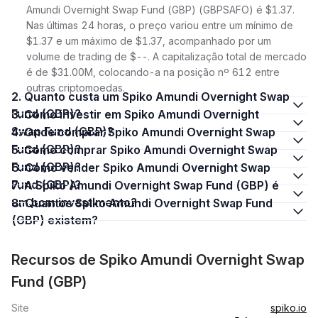
Amundi Overnight Swap Fund (GBP) (GBPSAFO) é $1.37.
Nas últimas 24 horas, o preço variou entre um mínimo de
$1.37 e um máximo de $1.37, acompanhado por um
volume de trading de $--. A capitalização total de mercado
é de $31.00M, colocando-a na posição nº 612 entre
outras criptomoedas.
2. Quanto custa um Spiko Amundi Overnight Swap
Fund (GBP)?
3. Como investir em Spiko Amundi Overnight
Swap Fund (GBP)?
4. Onde comprar Spiko Amundi Overnight Swap
Fund (GBP)?
5. Como comprar Spiko Amundi Overnight Swap
Fund (GBP)?
6. Como vender Spiko Amundi Overnight Swap
Fund (GBP)?
7. A Spiko Amundi Overnight Swap Fund (GBP) é
um bom investimento?
8. Quantos Spiko Amundi Overnight Swap Fund
(GBP) existem?
Recursos de Spiko Amundi Overnight Swap
Fund (GBP)
Site
spiko.io