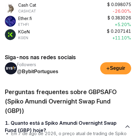
$
0.098075
Cash Cat
-26.00%
CASHCAT
$
0.383026
Ether.fi
+5.20%
ETHFI
$
0.207141
KGeN
+11.10%
KGEN
Siga-nos nas redes sociais
Followers
+
Seguir
@BybitPortugues
Perguntas frequentes sobre GBPSAFO
(Spiko Amundi Overnight Swap Fund
(GBP))
1. Quanto está a Spiko Amundi Overnight Swap
Fund (GBP) hoje?
Em 7 de ago de 2026, o preço atual de trading de Spiko