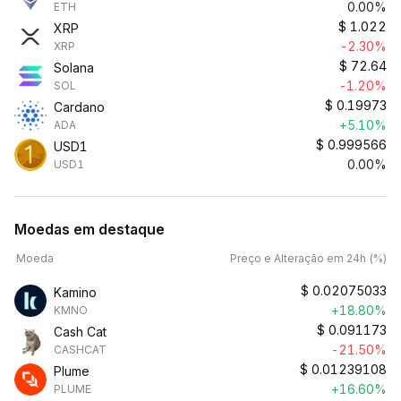
0.00%
ETH
$
1.022
XRP
-2.30%
XRP
$
72.64
Solana
-1.20%
SOL
$
0.19973
Cardano
+5.10%
ADA
$
0.999566
USD1
0.00%
USD1
Moedas em destaque
Moeda
Preço e Alteração em 24h (%)
$
0.02075033
Kamino
+18.80%
KMNO
$
0.091173
Cash Cat
-21.50%
CASHCAT
$
0.01239108
Plume
+16.60%
PLUME