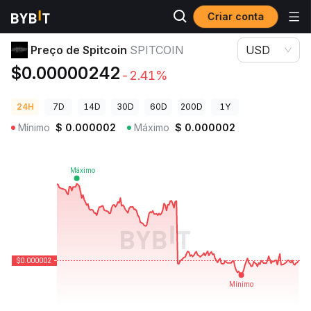
Criar conta
Preços de Criptomoedas
Preço de Spitcoin SPITCOIN
Preço de Spitcoin
SPITCOIN
USD
$0.00000242
-2.41%
24H
7D
14D
30D
60D
200D
1Y
Mínimo
$
0.000002
Máximo
$
0.000002