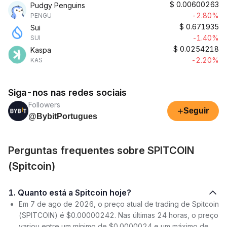
$
0.00600263
Pudgy Penguins
-2.80%
PENGU
$
0.671935
Sui
-1.40%
SUI
$
0.0254218
Kaspa
-2.20%
KAS
Siga-nos nas redes sociais
Followers
+
Seguir
@BybitPortugues
Perguntas frequentes sobre SPITCOIN
(Spitcoin)
1. Quanto está a Spitcoin hoje?
Em 7 de ago de 2026, o preço atual de trading de Spitcoin
(SPITCOIN) é $0.00000242. Nas últimas 24 horas, o preço
variou entre um mínimo de $0.0000024 e um máximo de