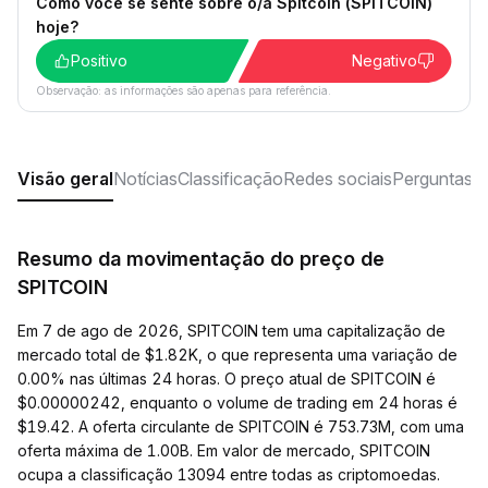
Como você se sente sobre o/a Spitcoin (SPITCOIN)
hoje?
Positivo
Negativo
Observação: as informações são apenas para referência.
Visão geral
Notícias
Classificação
Redes sociais
Perguntas f
Resumo da movimentação do preço de
SPITCOIN
Em 7 de ago de 2026, SPITCOIN tem uma capitalização de
mercado total de $1.82K, o que representa uma variação de
0.00% nas últimas 24 horas. O preço atual de SPITCOIN é
$0.00000242, enquanto o volume de trading em 24 horas é
$19.42. A oferta circulante de SPITCOIN é 753.73M, com uma
oferta máxima de 1.00B. Em valor de mercado, SPITCOIN
ocupa a classificação 13094 entre todas as criptomoedas.