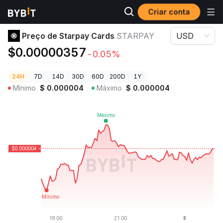
Criar conta
Preços de Criptomoedas
Preço de Starpay Cards STARPAY
Preço de Starpay Cards
STARPAY
USD
$0.00000357
-0.05%
24H
7D
14D
30D
60D
200D
1Y
Mínimo
$
0.000004
Máximo
$
0.000004