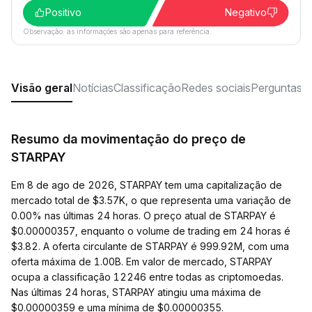
Positivo
Negativo
Observação: as informações são apenas para referência.
Visão geral
Notícias
Classificação
Redes sociais
Perguntas f
Resumo da movimentação do preço de
STARPAY
Em 8 de ago de 2026, STARPAY tem uma capitalização de
mercado total de $3.57K, o que representa uma variação de
0.00% nas últimas 24 horas. O preço atual de STARPAY é
$0.00000357, enquanto o volume de trading em 24 horas é
$3.82. A oferta circulante de STARPAY é 999.92M, com uma
oferta máxima de 1.00B. Em valor de mercado, STARPAY
ocupa a classificação 12246 entre todas as criptomoedas.
Nas últimas 24 horas, STARPAY atingiu uma máxima de
$0.00000359 e uma mínima de $0.00000355.