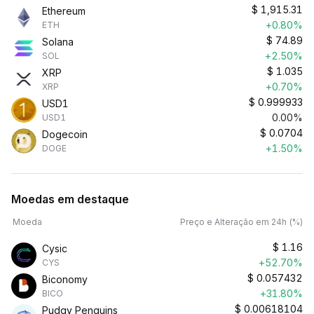
$
1,915.31
Ethereum
+0.80%
ETH
$
74.89
Solana
+2.50%
SOL
$
1.035
XRP
+0.70%
XRP
$
0.999933
USD1
0.00%
USD1
$
0.0704
Dogecoin
+1.50%
DOGE
Moedas em destaque
Moeda
Preço e Alteração em 24h (%)
$
1.16
Cysic
+52.70%
CYS
$
0.057432
Biconomy
+31.80%
BICO
$
0.00618104
Pudgy Penguins