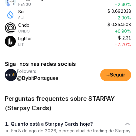
+2.40%
PENGU
$
0.692338
Sui
+2.90%
SUI
$
0.354508
Ondo
+0.90%
ONDO
$
2.31
Lighter
-2.20%
LIT
Siga-nos nas redes sociais
Followers
+
Seguir
@BybitPortugues
Perguntas frequentes sobre STARPAY
(Starpay Cards)
1. Quanto está a Starpay Cards hoje?
Em 8 de ago de 2026, o preço atual de trading de Starpay