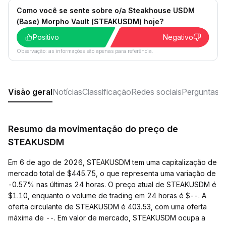
Como você se sente sobre o/a Steakhouse USDM
(Base) Morpho Vault (STEAKUSDM) hoje?
Positivo
Negativo
Observação: as informações são apenas para referência.
Visão geral
Notícias
Classificação
Redes sociais
Perguntas f
Resumo da movimentação do preço de
STEAKUSDM
Em 6 de ago de 2026, STEAKUSDM tem uma capitalização de
mercado total de $445.75, o que representa uma variação de
-0.57% nas últimas 24 horas. O preço atual de STEAKUSDM é
$1.10, enquanto o volume de trading em 24 horas é $--. A
oferta circulante de STEAKUSDM é 403.53, com uma oferta
máxima de --. Em valor de mercado, STEAKUSDM ocupa a