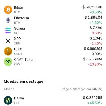
$
64,213.00
Bitcoin
+0.50%
BTC
$
1,895.04
Ethereum
+1.60%
ETH
$
72.89
Solana
-0.80%
SOL
$
1.045
XRP
-1.40%
XRP
$
0.999393
USD1
0.00%
USD1
$
0.286484
GRVT Token
-13.80%
GRVT
Moedas em destaque
Moeda
Preço e Alteração em 24h (%)
$
0.259255
Heima
+45.50%
HEI