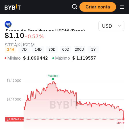
Criar conta
Preços de
Preço de Steakhouse USDM (Base) Morpho
Criptomoedas
Vault STEAKUSDM
USD
Preço de Steakhouse USDM (Base)
$1.10
-0.57%
Morpho Vault
STEAKUSDM
24H
7D
14D
30D
60D
200D
1Y
Mínimo
$
1.099442
Máximo
$
1.119557