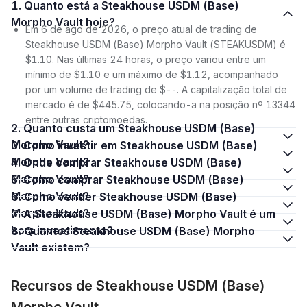
1. Quanto está a Steakhouse USDM (Base)
Morpho Vault hoje?
Em 6 de ago de 2026, o preço atual de trading de
Steakhouse USDM (Base) Morpho Vault (STEAKUSDM) é
$1.10. Nas últimas 24 horas, o preço variou entre um
mínimo de $1.10 e um máximo de $1.12, acompanhado
por um volume de trading de $--. A capitalização total de
mercado é de $445.75, colocando-a na posição nº 13344
entre outras criptomoedas.
2. Quanto custa um Steakhouse USDM (Base)
Morpho Vault?
3. Como investir em Steakhouse USDM (Base)
Morpho Vault?
4. Onde comprar Steakhouse USDM (Base)
Morpho Vault?
5. Como comprar Steakhouse USDM (Base)
Morpho Vault?
6. Como vender Steakhouse USDM (Base)
Morpho Vault?
7. A Steakhouse USDM (Base) Morpho Vault é um
bom investimento?
8. Quantos Steakhouse USDM (Base) Morpho
Vault existem?
Recursos de Steakhouse USDM (Base)