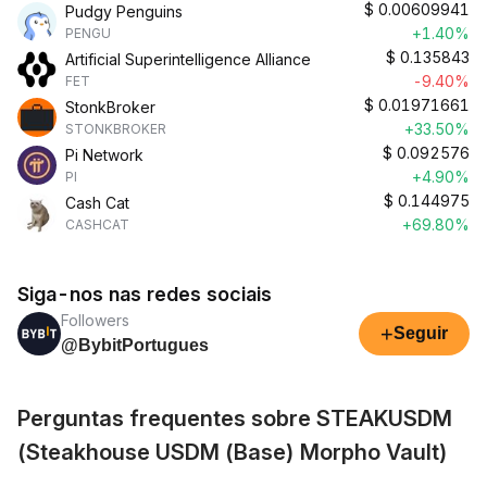
$
0.00609941
Pudgy Penguins
+1.40%
PENGU
$
0.135843
Artificial Superintelligence Alliance
-9.40%
FET
$
0.01971661
StonkBroker
+33.50%
STONKBROKER
$
0.092576
Pi Network
+4.90%
PI
$
0.144975
Cash Cat
+69.80%
CASHCAT
Siga-nos nas redes sociais
Followers
+
Seguir
@BybitPortugues
Perguntas frequentes sobre STEAKUSDM
(Steakhouse USDM (Base) Morpho Vault)