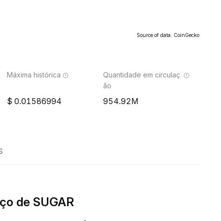
Source of data: CoinGecko
Máxima histórica
Quantidade em circulaç
ão
0.01586994
954.92M
s
eço de SUGAR