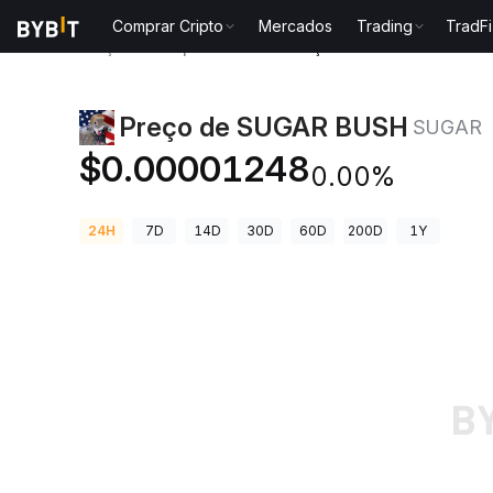
Comprar Cripto
Mercados
Trading
TradFi
Preços de Criptomoedas
Preço de SUGAR BUSH SU
Preço de SUGAR BUSH
SUGAR
$0.00001248
0.00%
24H
7D
14D
30D
60D
200D
1Y