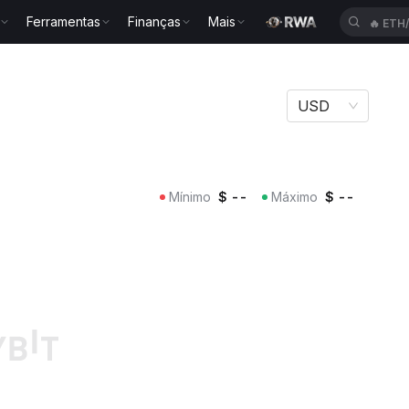
Ferramentas
Finanças
Mais
🔥
ETH
GAR
USD
Mínimo
$
--
Máximo
$
--