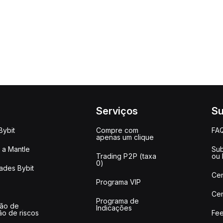
Serviços
Su
Bybit
Compre com
FA
apenas um clique
a Mantle
Sub
Trading P2P (taxa
ou
0)
ades Bybit
Cen
Programa VIP
Cen
Programa de
ção de
Indicações
ão de riscos
Fee