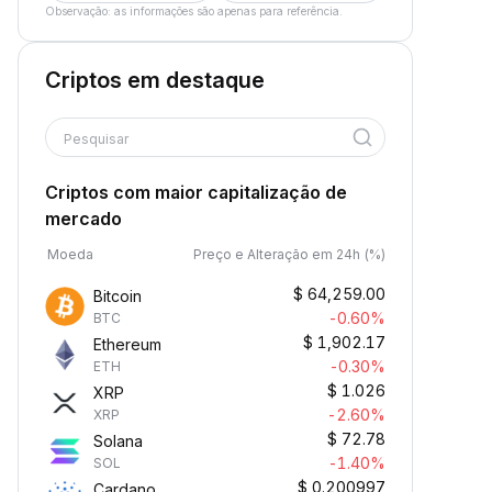
Observação: as informações são apenas para referência.
Criptos em destaque
Pesquisar
Criptos com maior capitalização de
mercado
Moeda
Preço e Alteração em 24h (%)
$
64,259.00
Bitcoin
-0.60%
BTC
$
1,902.17
Ethereum
-0.30%
ETH
$
1.026
XRP
-2.60%
XRP
$
72.78
Solana
-1.40%
SOL
$
0.200997
Cardano