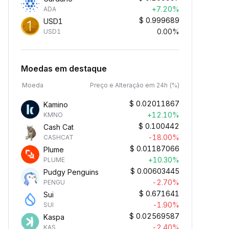
+7.20%
ADA
$
0.999689
USD1
0.00%
USD1
Moedas em destaque
Moeda
Preço e Alteração em 24h (%)
$
0.02011867
Kamino
+12.10%
KMNO
$
0.100442
Cash Cat
-18.00%
CASHCAT
$
0.01187066
Plume
+10.30%
PLUME
$
0.00603445
Pudgy Penguins
-2.70%
PENGU
$
0.671641
Sui
-1.90%
SUI
$
0.02569587
Kaspa
-2.40%
KAS