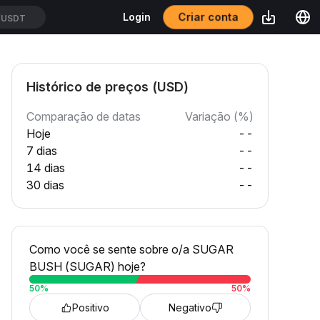
Criar conta
Login
/USDT
Histórico de preços (USD)
Comparação de datas
Variação (%)
Hoje
--
7 dias
--
14 dias
--
30 dias
--
Como você se sente sobre o/a SUGAR
BUSH (SUGAR) hoje?
50
%
50
%
Positivo
Negativo