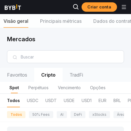
Criar conta
Visão geral
Principais métricas
Dados do contra
Mercados
Favoritos
Cripto
TradFi
Spot
Perpétuos
Vencimento
Opções
Todos
USDC
USDT
USDE
USD1
EUR
BRL
P
Todos
50% Fees
AI
DeFi
xStocks
Área da